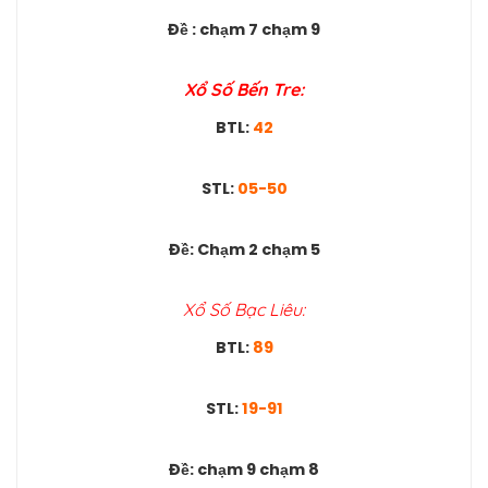
Đề : chạm 7 chạm 9
Xổ Số Bến Tre:
BTL:
42
STL:
05-50
Đề: Chạm 2 chạm 5
Xổ Số Bạc Liêu:
BTL:
89
STL:
19-91
Đề: chạm 9 chạm 8