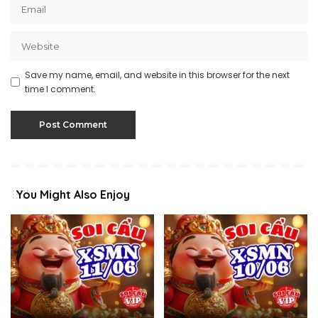
Save my name, email, and website in this browser for the next
time I comment.
You Might Also Enjoy