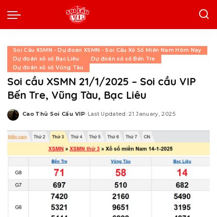
Soi Cầu XSMN - Dự đoán XSMN - Soi Cầu Xổ Số Miền Nam Hôm Nay
Dự đoán xổ số Bạc Liêu
Dự đoán xổ số Bến Tre
Dự đoán xổ số Vũng Tàu
Soi cầu XSMN 21/1/2025 – Soi cầu VIP
Bến Tre, Vũng Tàu, Bạc Liêu
Cao Thủ Soi Cầu VIP
Last Updated: 21 January, 2025
Posted
by