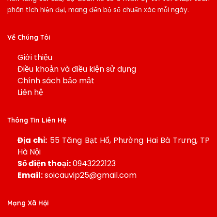
phân tích hiện đại, mang đến bộ số chuẩn xác mỗi ngày.
Về Chúng Tôi
Giới thiệu
Điều khoản và điều kiện sử dụng
Chính sách bảo mật
Liên hệ
Thông Tin Liên Hệ
Địa chỉ:
55 Tăng Bạt Hổ, Phường Hai Bà Trưng, TP
Hà Nội
Số điện thoại:
0943222123
Email:
soicauvip25@gmail.com
Mạng Xã Hội