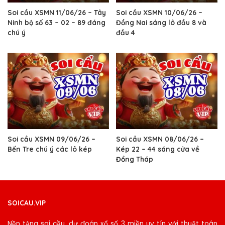
Soi cầu XSMN 11/06/26 – Tây
Soi cầu XSMN 10/06/26 –
Ninh bộ số 63 – 02 – 89 đáng
Đồng Nai sáng lô đầu 8 và
chú ý
đầu 4
Soi cầu XSMN 09/06/26 –
Soi cầu XSMN 08/06/26 –
Bến Tre chú ý các lô kép
Kép 22 – 44 sáng cửa về
Đồng Tháp
SOICAU.VIP
Nền tảng soi cầu, dự đoán xổ số 3 miền uy tín với thuật toán