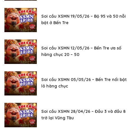
Soi cầu XSMN 19/05/26 – Bộ 95 và 50 nỗi
bật ở Bến Tre
Soi cầu XSMN 12/05/26 – Bến Tre ưa số
hàng chục 20 – 50
Soi cầu XSMN 05/05/26 – Bến Tre nổi bật
lô hàng chục
Soi cầu XSMN 28/04/26 – Đầu 3 và đầu 8
trở lại Vũng Tàu