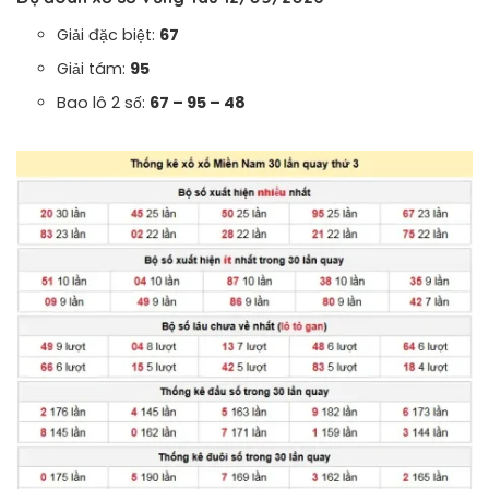
Giải đặc biệt:
67
Giải tám:
95
Bao lô 2 số:
67 – 95 – 48