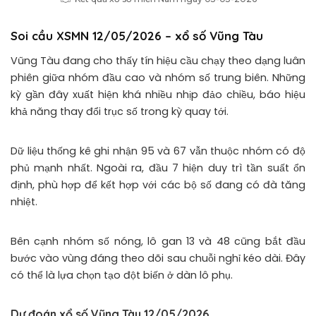
Soi cầu XSMN 12/05/2026 – xổ số Vũng Tàu
Vũng Tàu đang cho thấy tín hiệu cầu chạy theo dạng luân
phiên giữa nhóm đầu cao và nhóm số trung biên. Những
kỳ gần đây xuất hiện khá nhiều nhịp đảo chiều, báo hiệu
khả năng thay đổi trục số trong kỳ quay tới.
Dữ liệu thống kê ghi nhận 95 và 67 vẫn thuộc nhóm có độ
phủ mạnh nhất. Ngoài ra, đầu 7 hiện duy trì tần suất ổn
định, phù hợp để kết hợp với các bộ số đang có đà tăng
nhiệt.
Bên cạnh nhóm số nóng, lô gan 13 và 48 cũng bắt đầu
bước vào vùng đáng theo dõi sau chuỗi nghỉ kéo dài. Đây
có thể là lựa chọn tạo đột biến ở dàn lô phụ.
Dự đoán xổ số Vũng Tàu 12/05/2026