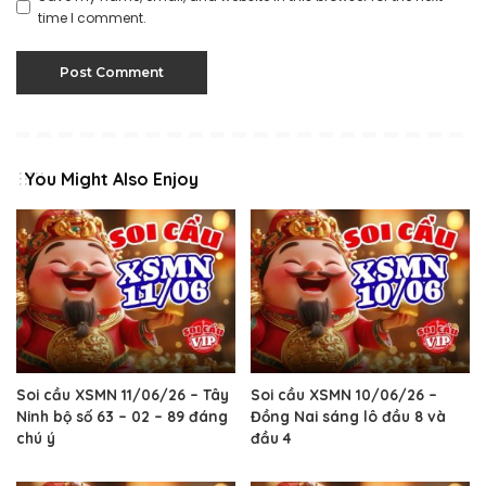
time I comment.
You Might Also Enjoy
Soi cầu XSMN 11/06/26 – Tây
Soi cầu XSMN 10/06/26 –
Ninh bộ số 63 – 02 – 89 đáng
Đồng Nai sáng lô đầu 8 và
chú ý
đầu 4