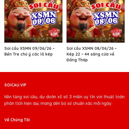
Soi cầu XSMN 09/06/26 –
Soi cầu XSMN 08/06/26 –
Bến Tre chú ý các lô kép
Kép 22 – 44 sáng cửa về
Đồng Tháp
SOICAU.VIP
Nền tảng soi cầu, dự đoán xổ số 3 miền uy tín với thuật toán
phân tích hiện đại, mang đến bộ số chuẩn xác mỗi ngày.
Về Chúng Tôi