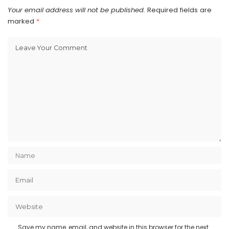
Your email address will not be published.
Required fields are
marked
*
Save my name, email, and website in this browser for the next