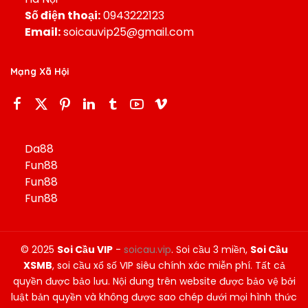
Số điện thoại:
0943222123
Email:
soicauvip25@gmail.com
Mạng Xã Hội
Da88
Fun88
Fun88
Fun88
© 2025
Soi Cầu VIP
-
soicau.vip
. Soi cầu 3 miền,
Soi Cầu
XSMB
, soi cầu xổ số VIP siêu chính xác miễn phí. Tất cả
quyền được bảo lưu. Nội dung trên website được bảo vệ bởi
luật bản quyền và không được sao chép dưới mọi hình thức