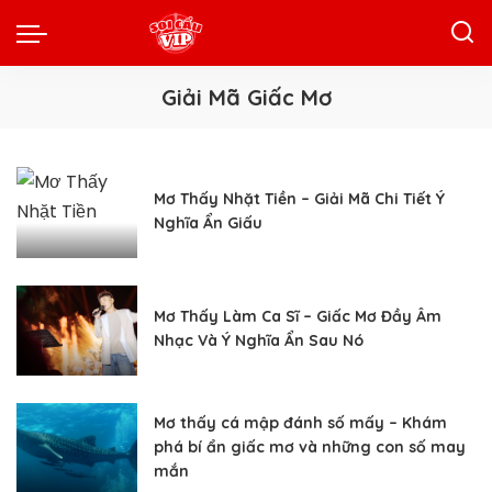
Giải Mã Giấc Mơ
Mơ Thấy Nhặt Tiền – Giải Mã Chi Tiết Ý
Nghĩa Ẩn Giấu
Mơ Thấy Làm Ca Sĩ – Giấc Mơ Đầy Âm
Nhạc Và Ý Nghĩa Ẩn Sau Nó
Mơ thấy cá mập đánh số mấy – Khám
phá bí ẩn giấc mơ và những con số may
mắn