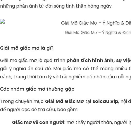
những phản ánh từ đời sống tinh thần hàng ngày.
Giải Mã Giấc Mơ – Ý Nghĩa & Đi
Giải mã giấc mơ là gì?
Giải mã giấc mơ là quá trình
phân tích hình ảnh, sự vi
giải ý nghĩa ẩn sau đó. Mỗi giấc mơ có thể mang nhiều
cảnh, trạng thái tâm lý và trải nghiệm cá nhân của mỗi ng
Các nhóm giấc mơ thường gặp
Trong chuyên mục
Giải Mã Giấc Mơ
tại
soicau.vip
, nội
để người đọc dễ tra cứu, bao gồm:
Giấc mơ về con người
: mơ thấy người thân, người l