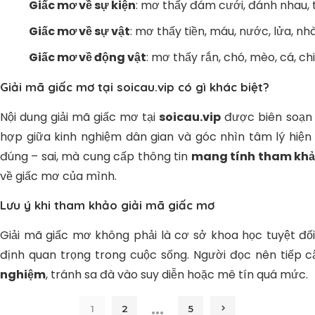
Giấc mơ về sự kiện
: mơ thấy đám cưới, đánh nhau, ta
Giấc mơ về sự vật
: mơ thấy tiền, máu, nước, lửa, nh
Giấc mơ về động vật
: mơ thấy rắn, chó, mèo, cá, ch
Giải mã giấc mơ tại soicau.vip có gì khác biệt?
Nội dung giải mã giấc mơ tại
soicau.vip
được biên soạn
hợp giữa kinh nghiệm dân gian và góc nhìn tâm lý hiện 
đúng – sai, mà cung cấp thông tin
mang tính tham kh
về giấc mơ của mình.
Lưu ý khi tham khảo giải mã giấc mơ
Giải mã giấc mơ không phải là cơ sở khoa học tuyệt đ
định quan trọng trong cuộc sống. Người đọc nên tiếp c
nghiệm
, tránh sa đà vào suy diễn hoặc mê tín quá mức.
…
1
2
5