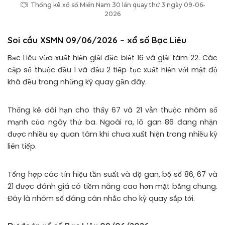
Thống kê xổ số Miền Nam 30 lần quay thứ 3 ngày 09-06-
2026
Soi cầu XSMN 09/06/2026 – xổ số Bạc Liêu
Bạc Liêu vừa xuất hiện giải đặc biệt 16 và giải tám 22. Các
cặp số thuộc đầu 1 và đầu 2 tiếp tục xuất hiện với mật độ
khá đều trong những kỳ quay gần đây.
Thống kê dài hạn cho thấy 67 và 21 vẫn thuộc nhóm số
mạnh của ngày thứ ba. Ngoài ra, lô gan 86 đang nhận
được nhiều sự quan tâm khi chưa xuất hiện trong nhiều kỳ
liên tiếp.
Tổng hợp các tín hiệu tần suất và độ gan, bộ số 86, 67 và
21 được đánh giá có tiềm năng cao hơn mặt bằng chung.
Đây là nhóm số đáng cân nhắc cho kỳ quay sắp tới.