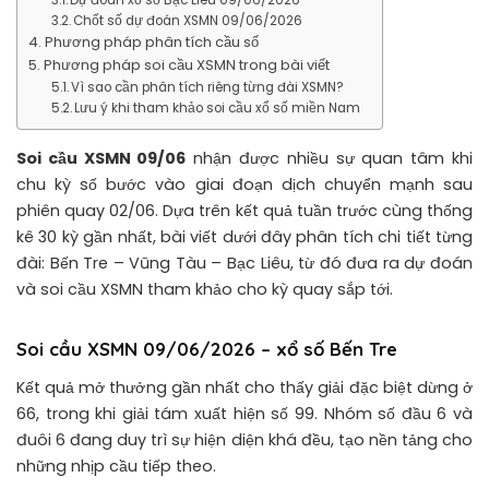
Dự đoán xổ số Bạc Liêu 09/06/2026
Chốt số dự đoán XSMN 09/06/2026
Phương pháp phân tích cầu số
Phương pháp soi cầu XSMN trong bài viết
Vì sao cần phân tích riêng từng đài XSMN?
Lưu ý khi tham khảo soi cầu xổ số miền Nam
Soi cầu XSMN 09/06
nhận được nhiều sự quan tâm khi
chu kỳ số bước vào giai đoạn dịch chuyển mạnh sau
phiên quay 02/06. Dựa trên kết quả tuần trước cùng thống
kê 30 kỳ gần nhất, bài viết dưới đây phân tích chi tiết từng
đài: Bến Tre – Vũng Tàu – Bạc Liêu, từ đó đưa ra dự đoán
và
soi cầu XSMN
tham khảo cho kỳ quay sắp tới.
Soi cầu XSMN 09/06/2026 – xổ số Bến Tre
Kết quả mở thưởng gần nhất cho thấy giải đặc biệt dừng ở
66, trong khi giải tám xuất hiện số 99. Nhóm số đầu 6 và
đuôi 6 đang duy trì sự hiện diện khá đều, tạo nền tảng cho
những nhịp cầu tiếp theo.