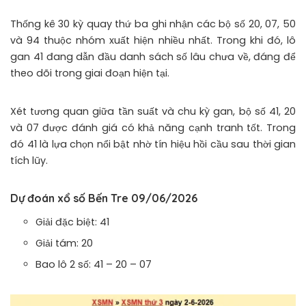
Thống kê 30 kỳ quay thứ ba ghi nhận các bộ số 20, 07, 50
và 94 thuộc nhóm xuất hiện nhiều nhất. Trong khi đó, lô
gan 41 đang dẫn đầu danh sách số lâu chưa về, đáng để
theo dõi trong giai đoạn hiện tại.
Xét tương quan giữa tần suất và chu kỳ gan, bộ số 41, 20
và 07 được đánh giá có khả năng cạnh tranh tốt. Trong
đó 41 là lựa chọn nổi bật nhờ tín hiệu hồi cầu sau thời gian
tích lũy.
Dự đoán xổ số Bến Tre 09/06/2026
Giải đặc biệt: 41
Giải tám: 20
Bao lô 2 số: 41 – 20 – 07