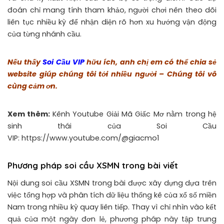
đoán chỉ mang tính tham khảo, người chơi nên theo dõi
liên tục nhiều kỳ để nhận diện rõ hơn xu hướng vận động
của từng nhánh cầu.
Nếu thấy
Soi Cầu VIP
hữu ích, anh chị em có thể chia sẻ
website giúp chúng tôi tới nhiều người – Chúng tôi vô
cùng cảm ơn.
Xem thêm:
Kênh Youtube Giải Mã Giấc Mơ nằm trong hệ
sinh thái của Soi Cầu
VIP:
https://www.youtube.com/@giacmo1
Phương pháp soi cầu XSMN trong bài viết
Nội dung soi cầu XSMN trong bài được xây dựng dựa trên
việc tổng hợp và phân tích dữ liệu thống kê của xổ số miền
Nam trong nhiều kỳ quay liên tiếp. Thay vì chỉ nhìn vào kết
quả của một ngày đơn lẻ, phương pháp này tập trung