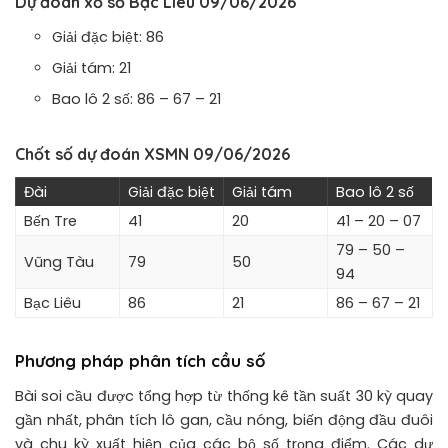
Dự đoán xổ số Bạc Liêu 09/06/2026
Giải đặc biệt: 86
Giải tám: 21
Bao lô 2 số: 86 – 67 – 21
Chốt số dự đoán XSMN 09/06/2026
Đài
Giải đặc biệt
Giải tám
Bao lô 2 số
Bến Tre
41
20
41 – 20 – 07
79 – 50 –
Vũng Tàu
79
50
94
Bạc Liêu
86
21
86 – 67 – 21
Phương pháp phân tích cầu số
Bài soi cầu được tổng hợp từ thống kê tần suất 30 kỳ quay
gần nhất, phân tích lô gan, cầu nóng, biến động đầu đuôi
và chu kỳ xuất hiện của các bộ số trọng điểm. Các dự