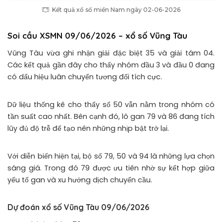
Kết quả xổ số miền Nam ngày 02-06-2026
Soi cầu XSMN 09/06/2026 – xổ số Vũng Tàu
Vũng Tàu vừa ghi nhận giải đặc biệt 35 và giải tám 04.
Các kết quả gần đây cho thấy nhóm đầu 3 và đầu 0 đang
có dấu hiệu luân chuyển tương đối tích cực.
Dữ liệu thống kê cho thấy số 50 vẫn nằm trong nhóm có
tần suất cao nhất. Bên cạnh đó, lô gan 79 và 86 đang tích
lũy đủ độ trễ để tạo nên những nhịp bật trở lại.
Với diễn biến hiện tại, bộ số 79, 50 và 94 là những lựa chọn
sáng giá. Trong đó 79 được ưu tiên nhờ sự kết hợp giữa
yếu tố gan và xu hướng dịch chuyển cầu.
Dự đoán xổ số Vũng Tàu 09/06/2026