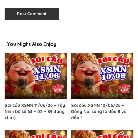
You Might Also Enjoy
Soi cầu XSMN 11/06/26 – Tây
Soi cầu XSMN 10/06/26 –
Ninh bộ số 63 – 02 – 89 đáng
Đồng Nai sáng lô đầu 8 và
chú ý
đầu 4