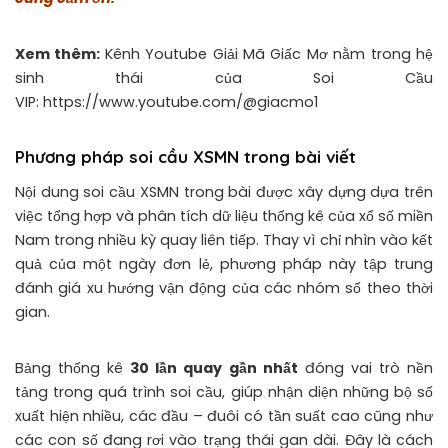
Xem thêm:
Kênh Youtube Giải Mã Giấc Mơ nằm trong hệ
sinh thái của Soi Cầu
VIP:
https://www.youtube.com/@giacmo1
Phương pháp soi cầu XSMN trong bài viết
Nội dung soi cầu XSMN trong bài được xây dựng dựa trên
việc tổng hợp và phân tích dữ liệu thống kê của xổ số miền
Nam trong nhiều kỳ quay liên tiếp. Thay vì chỉ nhìn vào kết
quả của một ngày đơn lẻ, phương pháp này tập trung
đánh giá xu hướng vận động của các nhóm số theo thời
gian.
Bảng thống kê
30 lần quay gần nhất
đóng vai trò nền
tảng trong quá trình soi cầu, giúp nhận diện những bộ số
xuất hiện nhiều, các đầu – đuôi có tần suất cao cũng như
các con số đang rơi vào trạng thái gan dài. Đây là cách