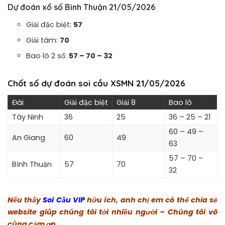
Dự đoán xổ số Bình Thuận 21/05/2026
Giải đặc biệt:
57
Giải tám:
70
Bao lô 2 số:
57 – 70 – 32
Chốt số dự đoán soi cầu XSMN 21/05/2026
Đài
Giải đặc biệt
Giải 8
Bao lô
Tây Ninh
36
25
36 – 25 – 21
60 – 49 –
An Giang
60
49
63
57 – 70 –
Bình Thuận
57
70
32
Nếu thấy
Soi Cầu VIP
hữu ích, anh chị em có thể chia sẻ
website giúp chúng tôi tới nhiều người – Chúng tôi vô
cùng cảm ơn.