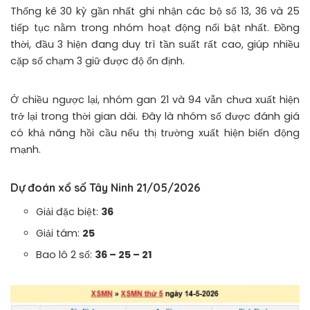
Thống kê 30 kỳ gần nhất ghi nhận các bộ số 13, 36 và 25
tiếp tục nằm trong nhóm hoạt động nổi bật nhất. Đồng
thời, đầu 3 hiện đang duy trì tần suất rất cao, giúp nhiều
cặp số chạm 3 giữ được độ ổn định.
Ở chiều ngược lại, nhóm gan 21 và 94 vẫn chưa xuất hiện
trở lại trong thời gian dài. Đây là nhóm số được đánh giá
có khả năng hồi cầu nếu thị trường xuất hiện biến động
mạnh.
Dự đoán xổ số Tây Ninh 21/05/2026
Giải đặc biệt:
36
Giải tám:
25
Bao lô 2 số:
36 – 25 – 21