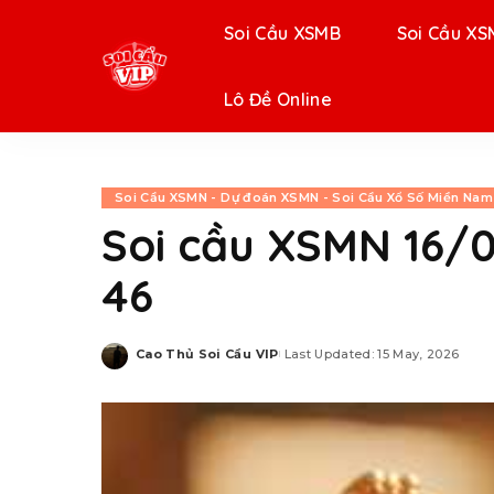
Soi Cầu XSMB
Soi Cầu X
Lô Đề Online
Soi Cầu XSMN - Dự đoán XSMN - Soi Cầu Xổ Số Miền Na
Soi cầu XSMN 16/0
46
Cao Thủ Soi Cầu VIP
Last Updated: 15 May, 2026
Posted
by