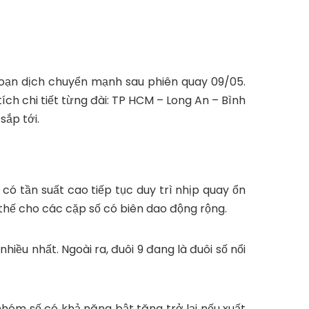
đoạn dịch chuyển mạnh sau phiên quay 09/05.
ích chi tiết từng đài: TP HCM – Long An – Bình
ắp tới.
có tần suất cao tiếp tục duy trì nhịp quay ổn
 thế cho các cặp số có biên dao động rộng.
iều nhất. Ngoài ra, đuôi 9 đang là đuôi số nổi
 nhóm số có khả năng bật tăng trở lại nếu xuất