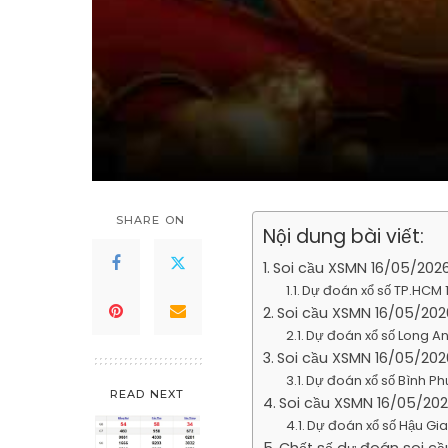
SHARE ON
Nội dung bài viết:
Soi cầu XSMN 16/05/2026
Dự đoán xổ số TP.HCM
Soi cầu XSMN 16/05/202
Dự đoán xổ số Long A
Soi cầu XSMN 16/05/202
Dự đoán xổ số Bình P
READ NEXT
Soi cầu XSMN 16/05/202
Dự đoán xổ số Hậu Gi