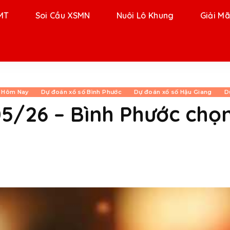
SMT
Soi Cầu XSMN
Nuôi Lô Khung
Giải M
m Hôm Nay
Dự đoán xổ số Bình Phước
Dự đoán xổ số Hậu Giang
D
5/26 – Bình Phước chọ