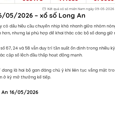
Kết quả xổ số miền Nam ngày 09-05-2026
6/05/2026 – xổ số Long An
ây có dấu hiệu cầu chuyển nhịp khá nhanh giữa nhóm nón
hơn, nhưng lại phù hợp để khai thác các bộ số đang giữ 
ố 67, 24 và 58 vẫn duy trì tần suất ổn định trong nhiều kỳ 
o các cặp số lệch đầu thấp hoạt động mạnh.
 đang là hai bộ gan đáng chú ý khi liên tục vắng mặt tron
n ở kỳ mở thưởng kế tiếp.
 An 16/05/2026