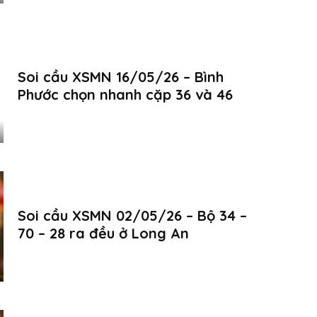
Soi cầu XSMN 16/05/26 – Bình
Phước chọn nhanh cặp 36 và 46
Soi cầu XSMN 02/05/26 – Bộ 34 –
70 – 28 ra đều ở Long An