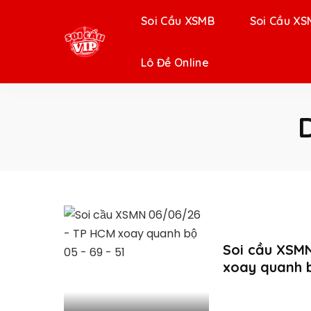
Soi Cầu XSMB
Soi Cầu X
Lô Đề Online
Soi cầu XSM
xoay quanh b