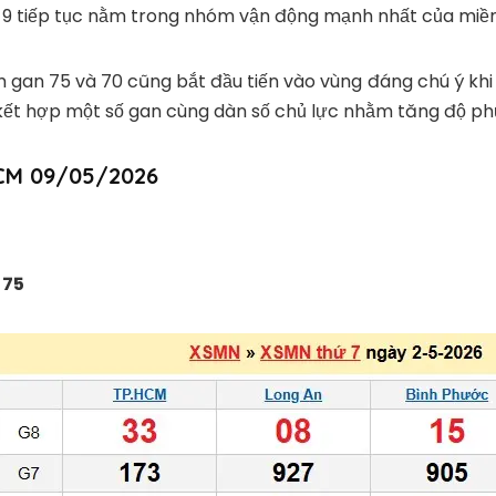
ôi 9 tiếp tục nằm trong nhóm vận động mạnh nhất của miề
 gan 75 và 70 cũng bắt đầu tiến vào vùng đáng chú ý khi
 kết hợp một số gan cùng dàn số chủ lực nhằm tăng độ ph
HCM 09/05/2026
 75