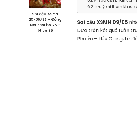
Vì sao cần phân tích 
Lưu ý khi tham khảo s
Soi cầu XSMN
20/05/26 – Đồng
Soi cầu XSMN 09/05
nhậ
Nai chơi bộ 76 –
Dựa trên kết quả tuần trư
74 và 85
Phước – Hậu Giang, từ đ