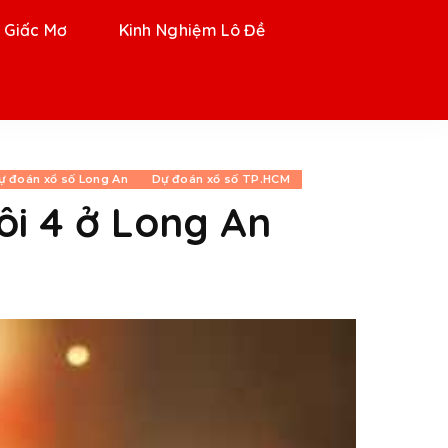
ã Giấc Mơ
Kinh Nghiệm Lô Đề
ự đoán xổ số Long An
Dự đoán xổ số TP.HCM
ôi 4 ở Long An