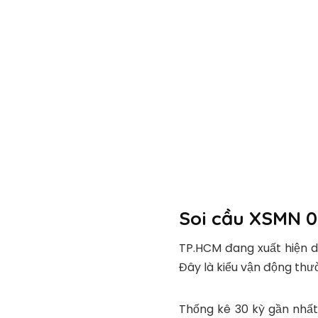
Soi cầu XSMN 0
TP.HCM đang xuất hiện dạ
Đây là kiểu vận động thư
Thống kê 30 kỳ gần nhất 