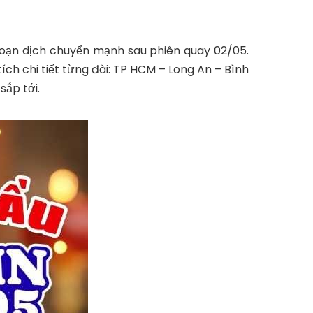
đoạn dịch chuyển mạnh sau phiên quay 02/05.
ích chi tiết từng đài: TP HCM – Long An – Bình
ắp tới.