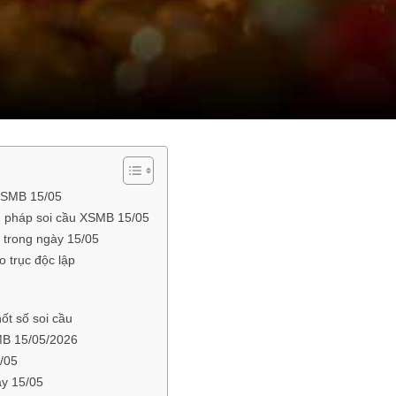
XSMB 15/05
 pháp soi cầu XSMB 15/05
g trong ngày 15/05
 trục độc lập
t số soi cầu
MB 15/05/2026
/05
ày 15/05