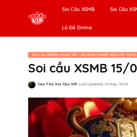
Soi Cầu XSMB
Soi Cầu X
Lô Đề Online
Soi Cầu XSMB Chuẩn VIP - Dự Đoán XSMB Miễn Phí Chính
Soi cầu XSMB 15/05
Cao Thủ Soi Cầu VIP
Last Updated: 14 May, 2026
Posted
by