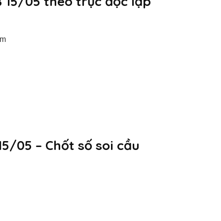
 15/05 theo trục độc lập
âm
5/05 – Chốt số soi cầu