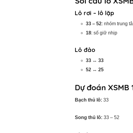
Soi cầu lô XSMB
Lô rơi – lô lặp
33 – 52
: nhóm trung t
18
: số giữ nhịp
Lô đảo
33 ↔ 33
52 ↔ 25
Dự đoán XSMB 1
Bạch thủ lô:
33
Song thủ lô:
33 – 52