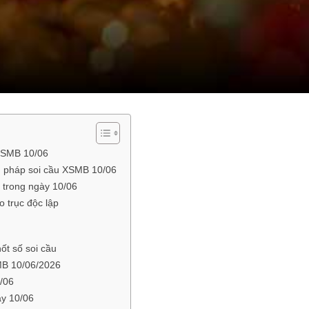
XSMB 10/06
 pháp soi cầu XSMB 10/06
g trong ngày 10/06
 trục độc lập
t số soi cầu
MB 10/06/2026
/06
ày 10/06