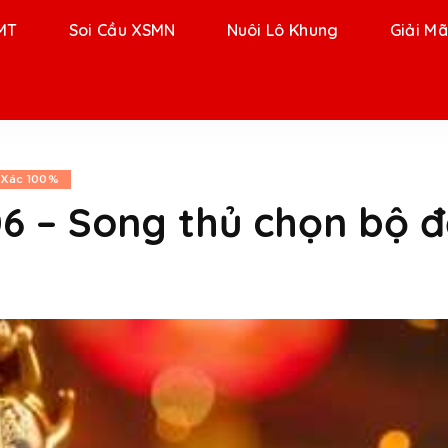
SMT
Soi Cầu XSMN
Nuôi Lô Khung
Giải M
 Xác 100%
6 – Song thủ chọn bộ đ