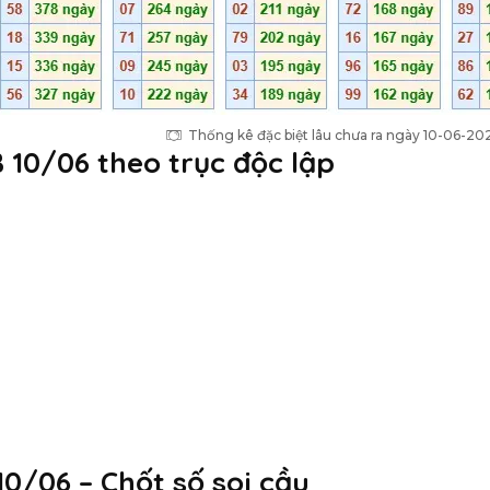
Thống kê đặc biệt lâu chưa ra ngày 10-06-20
 10/06 theo trục độc lập
0/06 – Chốt số soi cầu