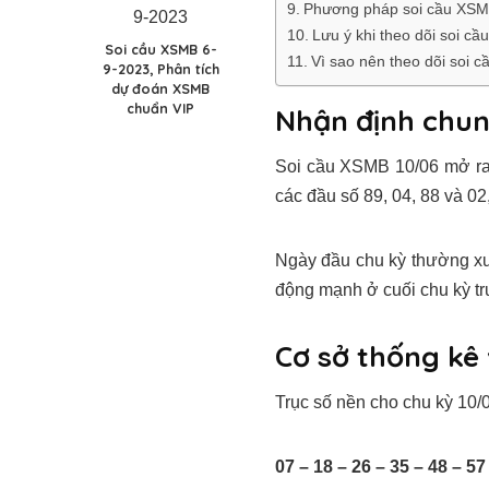
Phương pháp soi cầu XSM
Lưu ý khi theo dõi soi c
Soi cầu XSMB 6-
Vì sao nên theo dõi soi 
9-2023, Phân tích
dự đoán XSMB
chuẩn VIP
Nhận định chun
Soi cầu XSMB
10/06 mở ra 
các đầu số 89, 04, 88 và 02,
Ngày đầu chu kỳ thường xuấ
động mạnh ở cuối chu kỳ tr
Cơ sở thống kê
Trục số nền cho chu kỳ 10/
07 – 18 – 26 – 35 – 48 – 57