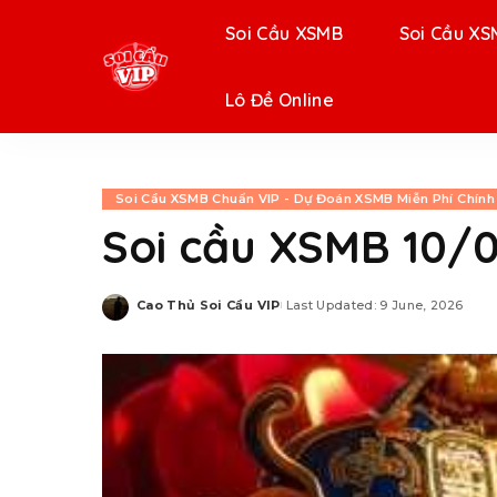
Soi Cầu XSMB
Soi Cầu X
Lô Đề Online
Soi Cầu XSMB Chuẩn VIP - Dự Đoán XSMB Miễn Phí Chính
Soi cầu XSMB 10/0
Cao Thủ Soi Cầu VIP
Last Updated: 9 June, 2026
Posted
by