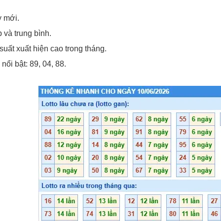
ỳ mới.
 và trung bình.
suất xuất hiện cao trong tháng.
ổi bật: 89, 04, 88.