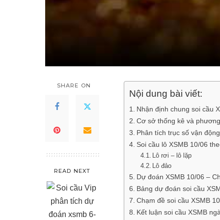
SHARE ON
Nội dung bài viết:
Nhận định chung soi cầu 
Cơ sở thống kê và phương
Phân tích trục số vận độn
Soi cầu lô XSMB 10/06 theo
Lô rơi – lô lặp
Lô đảo
READ NEXT
Dự đoán XSMB 10/06 – Chố
Bảng dự đoán soi cầu XS
Chạm đề soi cầu XSMB 10
Kết luận soi cầu XSMB ng