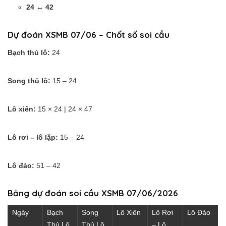
24 ↔ 42
Dự đoán XSMB 07/06 – Chốt số soi cầu
Bạch thủ lô:
24
Song thủ lô:
15 – 24
Lô xiên:
15 × 24 | 24 × 47
Lô rơi – lô lặp:
15 – 24
Lô đảo:
51 – 42
Bảng dự đoán soi cầu XSMB 07/06/2026
Ngày
Bạch
Song
Lô Xiên
Lô Rơi
Lô Đảo
Thủ Lô
Thủ Lô
– Lô