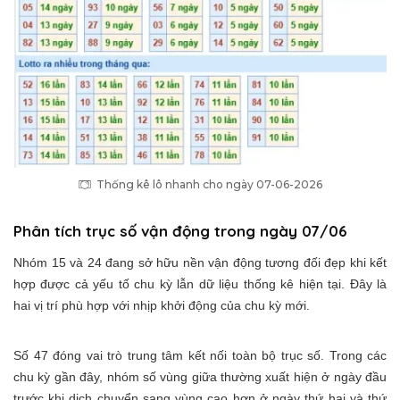
Thống kê lô nhanh cho ngày 07-06-2026
Phân tích trục số vận động trong ngày 07/06
Nhóm 15 và 24 đang sở hữu nền vận động tương đối đẹp khi kết
hợp được cả yếu tố chu kỳ lẫn dữ liệu thống kê hiện tại. Đây là
hai vị trí phù hợp với nhịp khởi động của chu kỳ mới.
Số 47 đóng vai trò trung tâm kết nối toàn bộ trục số. Trong các
chu kỳ gần đây, nhóm số vùng giữa thường xuất hiện ở ngày đầu
trước khi dịch chuyển sang vùng cao hơn ở ngày thứ hai và thứ