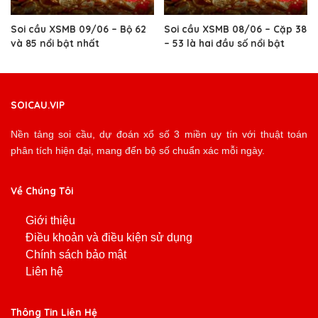
Soi cầu XSMB 09/06 – Bộ 62
Soi cầu XSMB 08/06 – Cặp 38
và 85 nổi bật nhất
– 53 là hai đầu số nổi bật
SOICAU.VIP
Nền tảng soi cầu, dự đoán xổ số 3 miền uy tín với thuật toán
phân tích hiện đại, mang đến bộ số chuẩn xác mỗi ngày.
Về Chúng Tôi
Giới thiệu
Điều khoản và điều kiện sử dụng
Chính sách bảo mật
Liên hệ
Thông Tin Liên Hệ