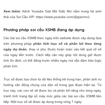
Xem thêm:
Kênh Youtube Giải Mã Giấc Mơ nằm trong hệ sinh
thái của Soi Cầu VIP:
https://www.youtube.com/@giacmo1
Phương pháp soi cầu XSMB đang áp dụng
Các bài soi cầu XSMB theo ngày trên website được xây dựng dựa
trên phương pháp
phân tích trục số và phân bổ theo từng
ngày dự đoán
, thay vì phụ thuộc hoàn toàn vào kết quả xổ số
của ngày liền trước. Cách tiếp cận này giúp nội dung giữ được
tính ổn định, có thể đăng trước nhiều ngày mà vẫn đảm bảo logic
phân tích.
Trục số được lựa chọn từ dữ liệu thống kê trung hạn, phản ánh xu
hướng vận động chung của dàn số trong giai đoạn hiện tại. Từ
trục này, các con số sẽ được lọc và phân bổ riêng cho từng ngày,
tránh tình trạng lặp số máy móc giữa các bài soi cầu XSMB liên
tiếp. Một trục số sẽ được áp dụng trong vòng 7 ngày.