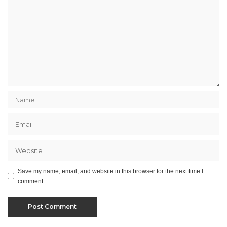
Save my name, email, and website in this browser for the next time I
comment.