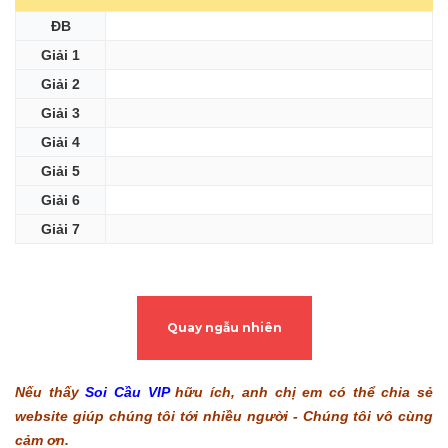
ĐB
Giải 1
Giải 2
Giải 3
Giải 4
Giải 5
Giải 6
Giải 7
Quay ngẫu nhiên
Nếu thấy
Soi Cầu VIP
hữu ích, anh chị em có thể chia sẻ
website giúp chúng tôi tới nhiều người - Chúng tôi vô cùng
cảm ơn.