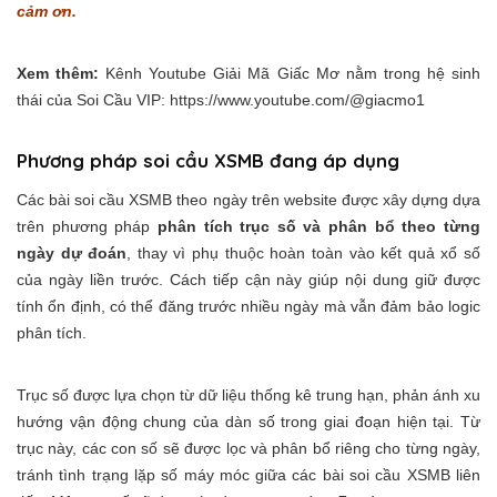
cảm ơn.
Xem thêm:
Kênh Youtube Giải Mã Giấc Mơ nằm trong hệ sinh
thái của Soi Cầu VIP:
https://www.youtube.com/@giacmo1
Phương pháp soi cầu XSMB đang áp dụng
Các bài soi cầu XSMB theo ngày trên website được xây dựng dựa
trên phương pháp
phân tích trục số và phân bổ theo từng
ngày dự đoán
, thay vì phụ thuộc hoàn toàn vào kết quả xổ số
của ngày liền trước. Cách tiếp cận này giúp nội dung giữ được
tính ổn định, có thể đăng trước nhiều ngày mà vẫn đảm bảo logic
phân tích.
Trục số được lựa chọn từ dữ liệu thống kê trung hạn, phản ánh xu
hướng vận động chung của dàn số trong giai đoạn hiện tại. Từ
trục này, các con số sẽ được lọc và phân bổ riêng cho từng ngày,
tránh tình trạng lặp số máy móc giữa các bài soi cầu XSMB liên