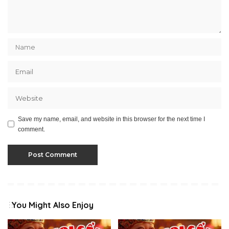
Save my name, email, and website in this browser for the next time I
comment.
You Might Also Enjoy