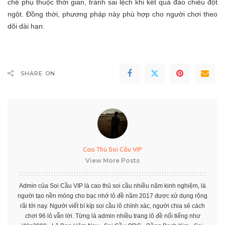
chế phụ thuộc thời gian, tránh sai lệch khi kết quả đảo chiều đột
ngột. Đồng thời, phương pháp này phù hợp cho người chơi theo
dõi dài hạn.
SHARE ON
Cao Thủ Soi Cầu VIP
View More Posts
Admin của Soi Cầu VIP là cao thủ soi cầu nhiều năm kinh nghiệm, là
người tạo nền móng cho bạc nhớ lô đề năm 2017 được xử dụng rộng
rãi tới nay. Người viết bí kíp soi cầu lô chính xác, người chia sẻ cách
chơi 96 lô vẫn lời. Từng là admin nhiều trang lô đề nổi tiếng như