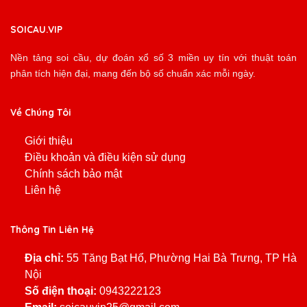
SOICAU.VIP
Nền tảng soi cầu, dự đoán xổ số 3 miền uy tín với thuật toán
phân tích hiện đại, mang đến bộ số chuẩn xác mỗi ngày.
Về Chúng Tôi
Giới thiệu
Điều khoản và điều kiện sử dụng
Chính sách bảo mật
Liên hệ
Thông Tin Liên Hệ
Địa chỉ:
55 Tăng Bạt Hổ, Phường Hai Bà Trưng, TP Hà
Nội
Số điện thoại:
0943222123