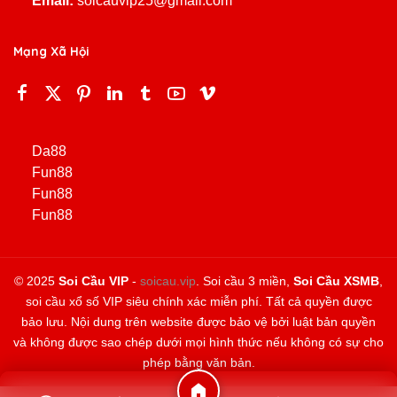
Email:
soicauvip25@gmail.com
Mạng Xã Hội
Da88
Fun88
Fun88
Fun88
© 2025
Soi Cầu VIP
-
soicau.vip
. Soi cầu 3 miền,
Soi Cầu XSMB
,
soi cầu xổ số VIP siêu chính xác miễn phí. Tất cả quyền được
bảo lưu. Nội dung trên website được bảo vệ bởi luật bản quyền
và không được sao chép dưới mọi hình thức nếu không có sự cho
phép bằng văn bản.