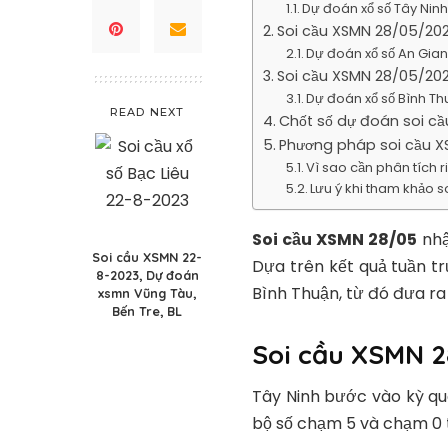
Dự đoán xổ số Tây Nin
Soi cầu XSMN 28/05/202
Dự đoán xổ số An Gia
Soi cầu XSMN 28/05/202
Dự đoán xổ số Bình T
READ NEXT
Chốt số dự đoán soi c
Phương pháp soi cầu XS
Vì sao cần phân tích 
Lưu ý khi tham khảo s
Soi cầu XSMN 28/05
nhậ
Soi cầu XSMN 22-
Dựa trên kết quả tuần tr
8-2023, Dự đoán
Bình Thuận, từ đó đưa r
xsmn Vũng Tàu,
Bến Tre, BL
Soi cầu XSMN 2
Tây Ninh bước vào kỳ qu
bộ số chạm 5 và chạm 0 t