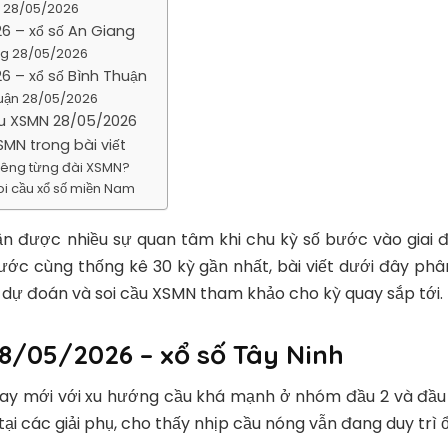
h 28/05/2026
6 – xổ số An Giang
ng 28/05/2026
6 – xổ số Bình Thuận
huận 28/05/2026
ầu XSMN 28/05/2026
MN trong bài viết
riêng từng đài XSMN?
oi cầu xổ số miền Nam
n được nhiều sự quan tâm khi chu kỳ số bước vào giai 
ước cùng thống kê 30 kỳ gần nhất, bài viết dưới đây phân 
a dự đoán và
soi cầu XSMN
tham khảo cho kỳ quay sắp tới.
8/05/2026 – xổ số Tây Ninh
ay mới với xu hướng cầu khá mạnh ở nhóm đầu 2 và đầu 8.
ại các giải phụ, cho thấy nhịp cầu nóng vẫn đang duy trì ổ