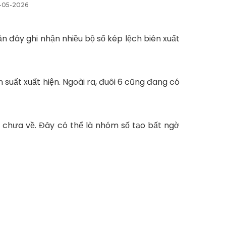
8-05-2026
n đây ghi nhận nhiều bộ số kép lệch biên xuất
n suất xuất hiện. Ngoài ra, đuôi 6 cũng đang có
i chưa về. Đây có thể là nhóm số tạo bất ngờ