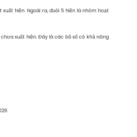
 xuất hiện. Ngoài ra, đuôi 5 hiện là nhóm hoạt
n chưa xuất hiện. Đây là các bộ số có khả năng