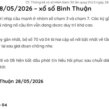
Thống kê xổ số Miền Nam 30 lần quay thứ 5 ngày 2
8/05/2026 – xổ số Bình Thuận
trì nhịp cầu mạnh ở nhóm số chạm 3 và chạm 7. Các kỳ gầ
hả năng nổ cầu lớn vẫn đang được duy trì khá cao.
 gần nhất, bộ số 70 và 04 là hai cặp số nổi bật nhất về tầ
lại sau giai đoạn chững nhẹ.
 và 08 hiện bắt đầu phát tín hiệu hồi phục sau chuỗi dà
ới.
 Thuận 28/05/2026
– 04