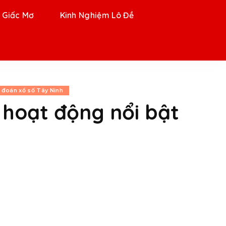
ã Giấc Mơ
Kinh Nghiệm Lô Đề
 đoán xổ số Tây Ninh
 hoạt động nổi bật