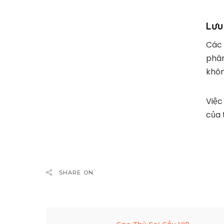
Lưu
Các 
phân
khôn
Việc
của 
SHARE ON