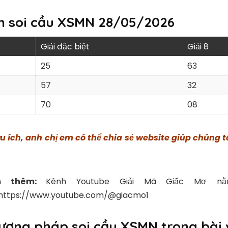
n soi cầu XSMN 28/05/2026
Giải đặc biệt
Giải 8
25
63
57
32
70
08
 ích, anh chị em có thể chia sẻ website giúp chúng t
m thêm:
Kênh Youtube Giải Mã Giấc Mơ nằ
https://www.youtube.com/@giacmo1
ương pháp soi cầu XSMN trong bài 