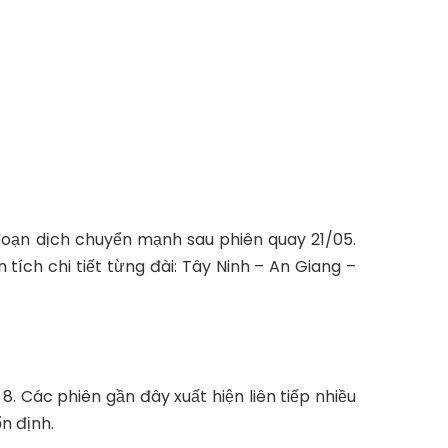
đoạn dịch chuyển mạnh sau phiên quay 21/05.
tích chi tiết từng đài: Tây Ninh – An Giang –
 Các phiên gần đây xuất hiện liên tiếp nhiều
n định.