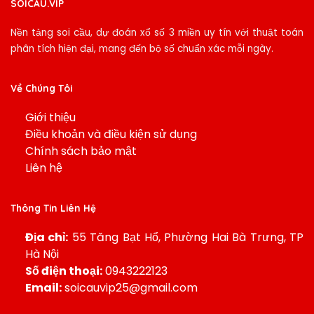
SOICAU.VIP
Nền tảng soi cầu, dự đoán xổ số 3 miền uy tín với thuật toán
phân tích hiện đại, mang đến bộ số chuẩn xác mỗi ngày.
Về Chúng Tôi
Giới thiệu
Điều khoản và điều kiện sử dụng
Chính sách bảo mật
Liên hệ
Thông Tin Liên Hệ
Địa chỉ:
55 Tăng Bạt Hổ, Phường Hai Bà Trưng, TP
Hà Nội
Số điện thoại:
0943222123
Email:
soicauvip25@gmail.com