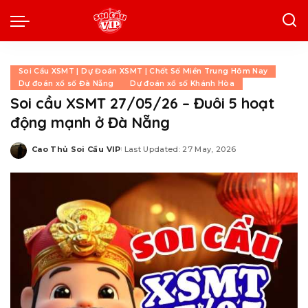
Soi Cầu XSMT | Dự Đoán XSMT | Chốt Số Miền Trung Hôm Nay
Dự đoán xổ số Đà Nẵng
Dự đoán xổ số Khánh Hòa
Soi cầu XSMT 27/05/26 – Đuôi 5 hoạt
động mạnh ở Đà Nẵng
Cao Thủ Soi Cầu VIP
Last Updated: 27 May, 2026
Posted
by