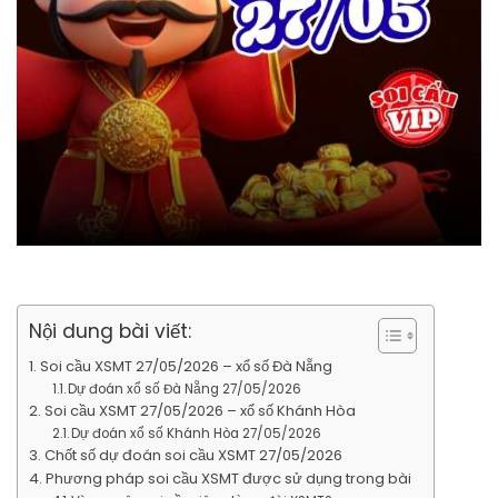
Nội dung bài viết:
Soi cầu XSMT 27/05/2026 – xổ số Đà Nẵng
Dự đoán xổ số Đà Nẵng 27/05/2026
Soi cầu XSMT 27/05/2026 – xổ số Khánh Hòa
Dự đoán xổ số Khánh Hòa 27/05/2026
Chốt số dự đoán soi cầu XSMT 27/05/2026
Phương pháp soi cầu XSMT được sử dụng trong bài