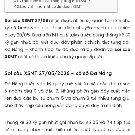
Vì sao nên soi cầu riêng từng đài XSMT?
Lưu ý khi tham khảo dự đoán XSMT
Soi cầu XSMT 27/05
nhận được nhiều sự quan tâm khi chu
kỳ số bước vào giai đoạn dịch chuyển mạnh sau phiên
quay 20/05. Dựa trên kết quả tuần trước cùng thống kê 30
kỳ gần nhất, bài viết dưới đây phân tích chi tiết từng đài:
Đà Nẵng – Khánh Hoà, từ đó đưa ra dự đoán và
soi cầu
XSMT
chốt số tham khảo cho kỳ quay sắp tới.
Soi cầu XSMT 27/05/2026 – xổ số Đà Nẵng
Đà Nẵng bước vào kỳ quay mới với tín hiệu cầu khá mạnh
ở nhóm đầu 0 và đầu 7. Những phiên gần đây xuất hiện
liên tiếp các bộ số chạm 5 và chạm 8 tại nhiều tầng giải,
cho thấy nhịp cầu nóng vẫn đang được duy trì ổn định.
Thống kê 30 kỳ gần nhất ghi nhận bộ số 05 và 74 tiếp tục
nằm trong nhóm xuất hiện nhiều nhất. Ngoài ra, đuôi 5