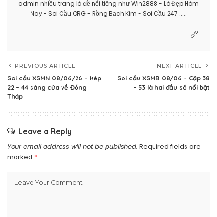
admin nhiều trang lô đề nổi tiếng như Win2888 - Lô Đẹp Hôm
Nay - Soi Cầu ORG - Rồng Bạch Kim - Soi Cầu 247 .....
PREVIOUS ARTICLE
NEXT ARTICLE
Soi cầu XSMN 08/06/26 – Kép
Soi cầu XSMB 08/06 – Cặp 38
22 – 44 sáng cửa về Đồng
– 53 là hai đầu số nổi bật
Tháp
Leave a Reply
Your email address will not be published.
Required fields are
marked
*