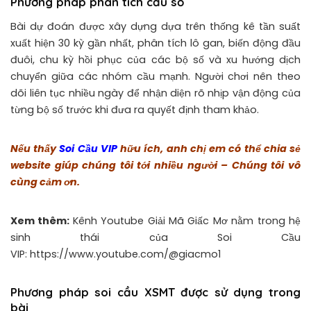
Phương pháp phân tích cầu số
Bài dự đoán được xây dựng dựa trên thống kê tần suất
xuất hiện 30 kỳ gần nhất, phân tích lô gan, biến động đầu
đuôi, chu kỳ hồi phục của các bộ số và xu hướng dịch
chuyển giữa các nhóm cầu mạnh. Người chơi nên theo
dõi liên tục nhiều ngày để nhận diện rõ nhịp vận động của
từng bộ số trước khi đưa ra quyết định tham khảo.
Nếu thấy
Soi Cầu VIP
hữu ích, anh chị em có thể chia sẻ
website giúp chúng tôi tới nhiều người – Chúng tôi vô
cùng cảm ơn.
Xem thêm:
Kênh Youtube Giải Mã Giấc Mơ nằm trong hệ
sinh thái của Soi Cầu
VIP:
https://www.youtube.com/@giacmo1
Phương pháp soi cầu XSMT được sử dụng trong
bài