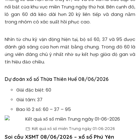
nổi bật của khu vực miền Trung ngày thứ hai. Bên cạnh đó,
lô gan 60 đã kéo dài hơn 20 kỳ liên tiếp và đang nằm
trong nhóm có xác suất hồi phục cao.
Nhìn từ chu kỳ vận động hiện tại, bộ số 60, 37 và 95 được
đánh giá sáng cửa hơn mặt bằng chung. Trong đó 60 là
ứng viên đáng chú ý nhất nhờ sự kết hợp giữa độ gan và
tín hiệu đảo chiều.
Dự đoán xổ số Thừa Thiên Huế 08/06/2026
Giải đặc biệt: 60
Giải tám: 37
Bao lô 2 số: 60 – 37 – 95
Kết quả xổ số miền Trung ngày 01-06-2026
Soi cầu XSMT 08/06/2026 – xổ số Phú Yên