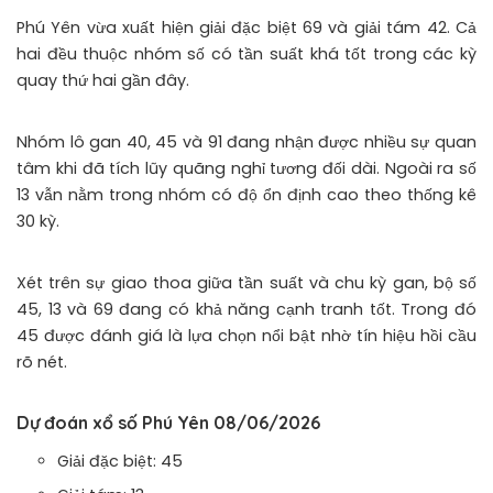
Phú Yên vừa xuất hiện giải đặc biệt 69 và giải tám 42. Cả
hai đều thuộc nhóm số có tần suất khá tốt trong các kỳ
quay thứ hai gần đây.
Nhóm lô gan 40, 45 và 91 đang nhận được nhiều sự quan
tâm khi đã tích lũy quãng nghỉ tương đối dài. Ngoài ra số
13 vẫn nằm trong nhóm có độ ổn định cao theo thống kê
30 kỳ.
Xét trên sự giao thoa giữa tần suất và chu kỳ gan, bộ số
45, 13 và 69 đang có khả năng cạnh tranh tốt. Trong đó
45 được đánh giá là lựa chọn nổi bật nhờ tín hiệu hồi cầu
rõ nét.
Dự đoán xổ số Phú Yên 08/06/2026
Giải đặc biệt: 45