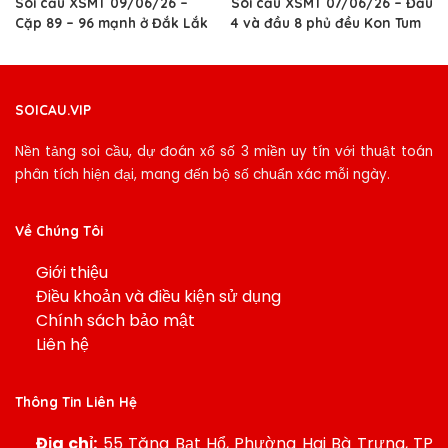
Soi cầu XSMT 09/06/26 –
Soi cầu XSMT 07/06/26 – Đầu
Cặp 89 – 96 mạnh ở Đắk Lắk
4 và đầu 8 phủ đều Kon Tum
SOICAU.VIP
Nền tảng soi cầu, dự đoán xổ số 3 miền uy tín với thuật toán
phân tích hiện đại, mang đến bộ số chuẩn xác mỗi ngày.
Về Chúng Tôi
Giới thiệu
Điều khoản và điều kiện sử dụng
Chính sách bảo mật
Liên hệ
Thông Tin Liên Hệ
Địa chỉ:
55 Tăng Bạt Hổ, Phường Hai Bà Trưng, TP