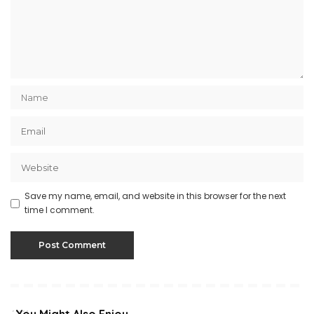
Save my name, email, and website in this browser for the next
time I comment.