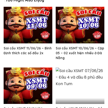
You Might Also Enjoy
Soi cầu XSMT 11/06/26 – Bình
Soi cầu XSMT 10/06/26 – Cặp
Định thích các số đầu 2x
05 – 02 xuất hiện nhiều ở Đà
Nẵng