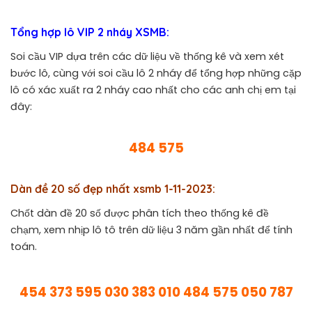
Tổng hợp lô VIP 2 nháy XSMB:
Soi cầu VIP dựa trên các dữ liệu về thống kê và xem xét
bước lô, cùng với soi cầu lô 2 nháy để tổng hợp những cặp
lô có xác xuất ra 2 nháy cao nhất cho các anh chị em tại
đây:
484 575
Dàn đề 20 số đẹp nhất xsmb 1-11-2023:
Chốt dàn đề 20 số được phân tích theo thống kê đề
chạm, xem nhịp lô tô trên dữ liệu 3 năm gần nhất để tính
toán.
454 373 595 030 383 010 484 575 050 787