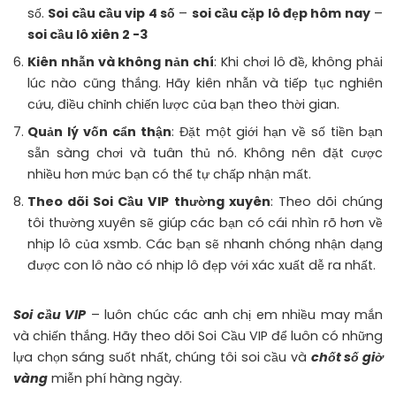
số.
Soi cầu cầu vip 4 số
–
soi cầu cặp lô đẹp hôm nay
–
soi cầu lô xiên 2 -3
Kiên nhẫn và không nản chí
: Khi chơi lô đề, không phải
lúc nào cũng thắng. Hãy kiên nhẫn và tiếp tục nghiên
cứu, điều chỉnh chiến lược của bạn theo thời gian.
Quản lý vốn cẩn thận
: Đặt một giới hạn về số tiền bạn
sẵn sàng chơi và tuân thủ nó. Không nên đặt cược
nhiều hơn mức bạn có thể tự chấp nhận mất.
Theo dõi
Soi Cầu VIP
thường xuyên
: Theo dõi chúng
tôi thường xuyên sẽ giúp các bạn có cái nhìn rõ hơn về
nhịp lô của xsmb. Các bạn sẽ nhanh chóng nhận dạng
được con lô nào có nhịp lô đẹp với xác xuất dễ ra nhất.
Soi cầu VIP
– luôn chúc các anh chị em nhiều may mắn
và chiến thắng. Hãy theo dõi Soi Cầu VIP để luôn có những
lựa chọn sáng suốt nhất, chúng tôi soi cầu và
chốt số giờ
vàng
miễn phí hàng ngày.