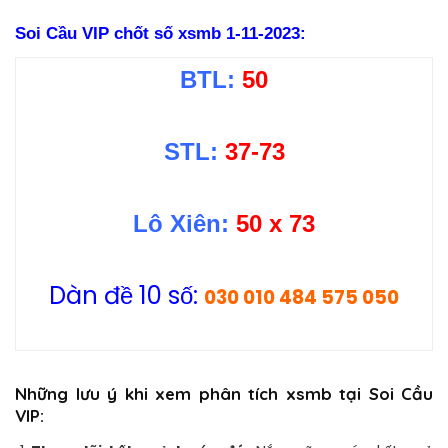
Soi Cầu VIP chốt số xsmb 1-11-2023:
BTL:
50
STL:
37-73
Lô Xiên:
50 x 73
Dàn đề 10 số:
030 010 484 575 050
Những lưu ý khi xem phân tích xsmb tại Soi Cầu
VIP: