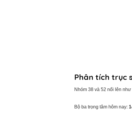
Phân tích trục
Nhóm 38 và 52 nổi lên như tr
Bộ ba trọng tâm hôm nay:
1