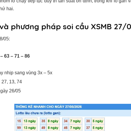
hóm lô chạy tiếp tục duy trì tần suất ổn định, trong khi lô gan 
hứ hai.
 và phương pháp soi cầu XSMB 27/
8/05:
 – 63 – 71 – 86
oay nhịp sang vùng 3x – 5x
 27, 13, 74
ngày 26/05