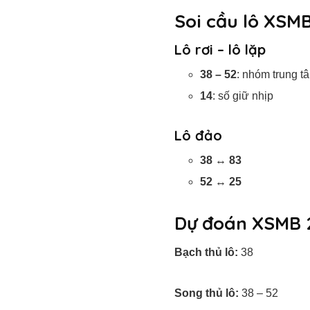
Soi cầu lô XSMB
Lô rơi – lô lặp
38 – 52
: nhóm trung t
14
: số giữ nhịp
Lô đảo
38 ↔ 83
52 ↔ 25
Dự đoán XSMB 2
Bạch thủ lô:
38
Song thủ lô:
38 – 52