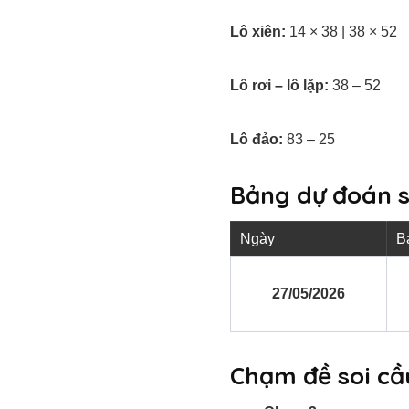
Lô xiên:
14 × 38 | 38 × 52
Lô rơi – lô lặp:
38 – 52
Lô đảo:
83 – 25
Bảng dự đoán 
Ngày
B
27/05/2026
Chạm đề soi c