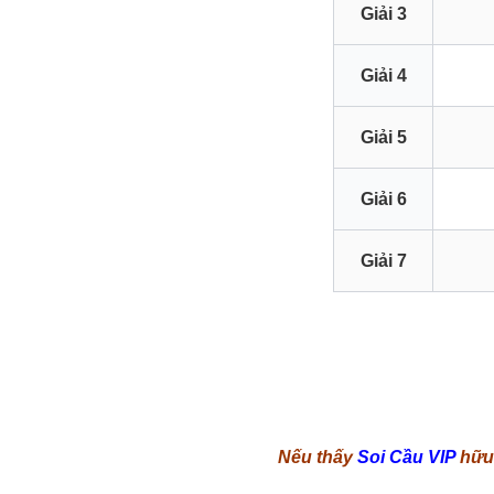
Giải 3
Giải 4
Giải 5
Giải 6
Giải 7
Nếu thấy
Soi Cầu VIP
hữu 