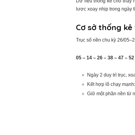
Dữ liệu thống kê cho thấy n
lược xoay nhịp trong ngày t
Cơ sở thống kê
Trục số nền chu kỳ 26/05–2
05 – 14 – 26 – 38 – 47 – 52
Ngày 2 duy trì trục, x
Kết hợp lô chạy mạnh:
Giữ một phần nền từ 