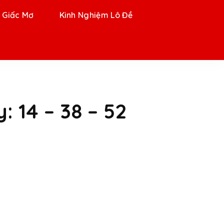
ã Giấc Mơ
Kinh Nghiệm Lô Đề
 14 – 38 – 52