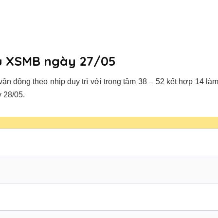
ầu XSMB ngày 27/05
 động theo nhịp duy trì với trọng tâm 38 – 52 kết hợp 14 làm 
y 28/05.