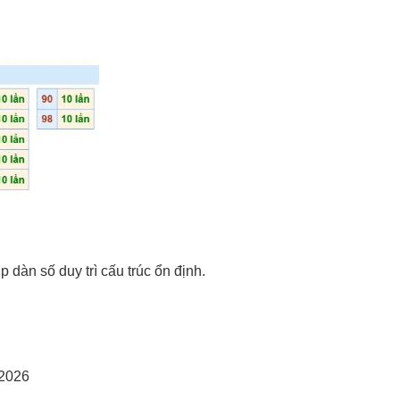
p dàn số duy trì cấu trúc ổn định.