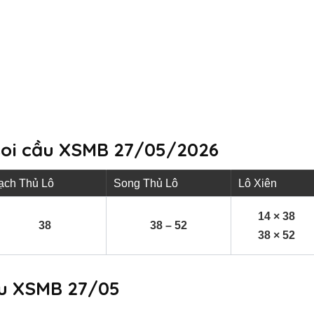
soi cầu XSMB 27/05/2026
ạch Thủ Lô
Song Thủ Lô
Lô Xiên
14 × 38
38
38 – 52
38 × 52
ầu XSMB 27/05