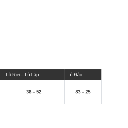
Lô Rơi – Lô Lặp
Lô Đảo
38 – 52
83 – 25