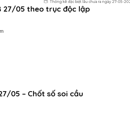
Thống kê đặc biệt lâu chưa ra ngày 27-05-20
 27/05 theo trục độc lập
âm
7/05 – Chốt số soi cầu