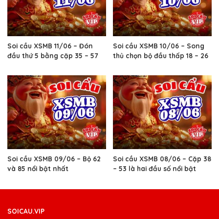
Soi cầu XSMB 11/06 – Đón
Soi cầu XSMB 10/06 – Song
đầu thứ 5 bằng cặp 35 – 57
thủ chọn bộ đầu thấp 18 – 26
Soi cầu XSMB 09/06 – Bộ 62
Soi cầu XSMB 08/06 – Cặp 38
và 85 nổi bật nhất
– 53 là hai đầu số nổi bật
SOICAU.VIP