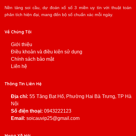
Nền tảng soi cầu, dự đoán xổ số 3 miền uy tín với thuật toán
phân tích hiện đại, mang đến bộ số chuẩn xác mỗi ngày.
Về Chúng Tôi
Giới thiệu
Điều khoản và điều kiện sử dụng
Chính sách bảo mật
Liên hệ
Thông Tin Liên Hệ
Địa chỉ:
55 Tăng Bạt Hổ, Phường Hai Bà Trưng, TP Hà
Nội
Số điện thoại:
0943222123
Email:
soicauvip25@gmail.com
Mạng Xã Hội