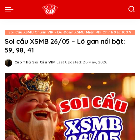
Soi Cầu XSMB Chuẩn VIP - Dự Đoán XSMB Miễn Phí Chính Xác 100%
Soi cầu XSMB 26/05 – Lô gan nổi bật:
59, 98, 41
Cao Thủ Soi Cầu VIP
Last Updated: 26 May, 2026
Posted
by