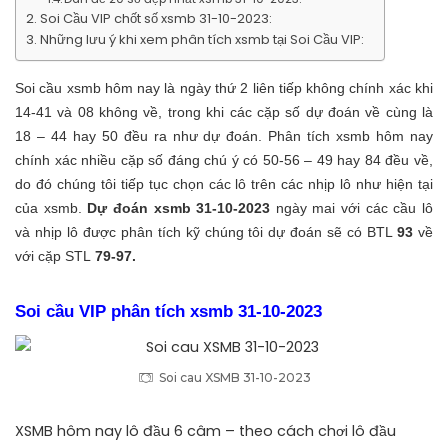
Soi Cầu VIP chốt số xsmb 31-10-2023:
Những lưu ý khi xem phân tích xsmb tại Soi Cầu VIP:
Soi cầu xsmb hôm nay là ngày thứ 2 liên tiếp không chính xác khi
14-41 và 08 không về, trong khi các cặp số dự đoán về cùng là
18 – 44 hay 50 đều ra như dự đoán. Phân tích xsmb hôm nay
chính xác nhiều cặp số đáng chú ý có 50-56 – 49 hay 84 đều về,
do đó chúng tôi tiếp tục chọn các lô trên các nhịp lô như hiện tại
của xsmb.
Dự đoán xsmb 31-10-2023
ngày mai với các cầu lô
và nhịp lô được phân tích kỹ chúng tôi dự đoán sẽ có BTL
93
về
với cặp STL
79-97.
Soi cầu VIP phân tích xsmb 31-10-2023
Soi cau XSMB 31-10-2023
XSMB hôm nay lô đầu 6 câm – theo cách chơi lô đầu