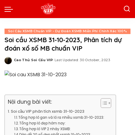
Soi Cầu XSMB Chuẩn VIP - Dự Đoán XSMB Miễn Phí Chính Xác 100%
Soi cầu XSMB 31-10-2023, Phân tích dự
đoán xổ số MB chuẩn VIP
Cao Thủ Soi Cầu VIP
Last Updated: 30 October, 2023
Posted
by
Nội dung bài viết:
Soi cầu VIP phân tích xsmb 31-10-2023
Tổng hợp lô gan và lô ra nhiều xsmb 31-10-2023:
Tổng hợp lô đẹp hôm nay:
Tổng hợp lô VIP 2 nháy XSMB:
Dàn đề 20 số đẹp nhất xsmb 31-10-2023: