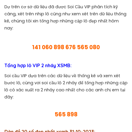
Dự trên cơ sở dữ liệu đã được Soi Cầu VIP phân tích kỹ
càng, xét trên nhịp lô cũng như xem xét trên dữ liệu thống
kê, chúng tôi xin tổng hợp những cặp lô đẹp nhất hôm
nay:
141 060 898 676 565 080
Tổng hợp lô VIP 2 nháy XSMB:
Soi cầu VIP dựa trên các dữ liệu về thống kê và xem xét
bước lô, cùng với soi cầu lô 2 nháy để tổng hợp những cặp
lô có xác xuất ra 2 nháy cao nhất cho các anh chị em tại
đây:
565 898
Dàn đề 20 số đẹp nhất xsmb 31-10-2023: