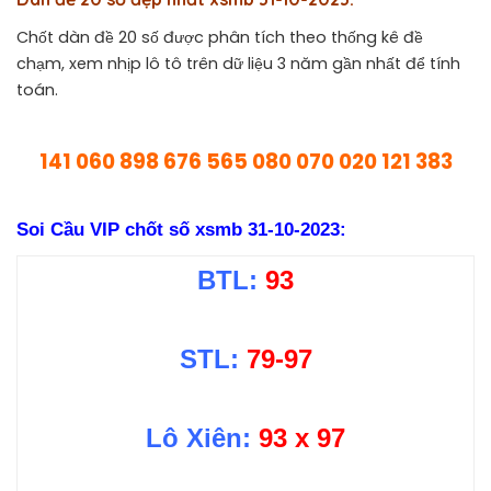
Chốt dàn đề 20 số được phân tích theo thống kê đề
chạm, xem nhịp lô tô trên dữ liệu 3 năm gần nhất để tính
toán.
141 060 898 676 565 080 070 020 121 383
Soi Cầu VIP chốt số xsmb 31-10-2023:
BTL:
93
STL:
79-97
Lô Xiên:
93 x 97