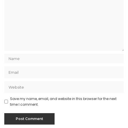
Save my name, email, and website in this browser for the next
time I comment.