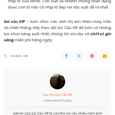
nhịp lô của xsmb. Các bạn sẽ nhanh chóng nhận dạng
được con lô nào có nhịp lô đẹp với xác xuất dễ ra nhất.
Soi cầu VIP
– luôn chúc các anh chị em nhiều may mắn
và chiến thắng. Hãy theo dõi Soi Cầu VIP để luôn có những
lựa chọn sáng suốt nhất, chúng tôi soi cầu và
chốt số giờ
vàng
miễn phí hàng ngày.
SHARE ON
Cao Thủ Soi Cầu VIP
View More Posts
Admin của Soi Cầu VIP là cao thủ soi cầu nhiều năm kinh