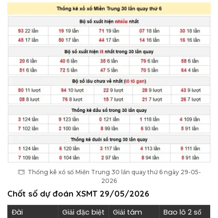
Thống kê xổ số Miền Trung 30 lần quay thứ 6 ngày 29-05-
2026
Chốt số dự đoán XSMT 29/05/2026
Đài
Giải đặc biệt
Giải tám
Bao lô 2 số