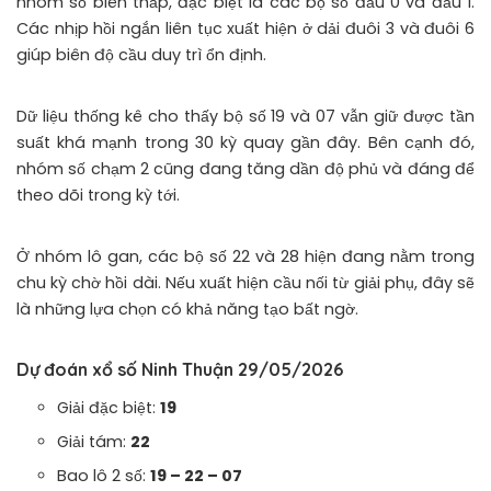
nhóm số biên thấp, đặc biệt là các bộ số đầu 0 và đầu 1.
Các nhịp hồi ngắn liên tục xuất hiện ở dải đuôi 3 và đuôi 6
giúp biên độ cầu duy trì ổn định.
Dữ liệu thống kê cho thấy bộ số 19 và 07 vẫn giữ được tần
suất khá mạnh trong 30 kỳ quay gần đây. Bên cạnh đó,
nhóm số chạm 2 cũng đang tăng dần độ phủ và đáng để
theo dõi trong kỳ tới.
Ở nhóm lô gan, các bộ số 22 và 28 hiện đang nằm trong
chu kỳ chờ hồi dài. Nếu xuất hiện cầu nối từ giải phụ, đây sẽ
là những lựa chọn có khả năng tạo bất ngờ.
Dự đoán xổ số Ninh Thuận 29/05/2026
Giải đặc biệt:
19
Giải tám:
22
Bao lô 2 số:
19 – 22 – 07