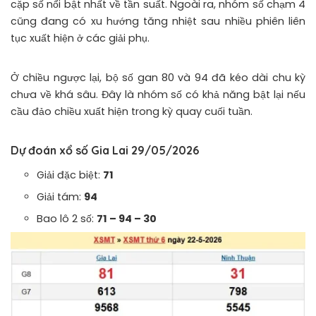
cặp số nổi bật nhất về tần suất. Ngoài ra, nhóm số chạm 4
cũng đang có xu hướng tăng nhiệt sau nhiều phiên liên
tục xuất hiện ở các giải phụ.
Ở chiều ngược lại, bộ số gan 80 và 94 đã kéo dài chu kỳ
chưa về khá sâu. Đây là nhóm số có khả năng bật lại nếu
cầu đảo chiều xuất hiện trong kỳ quay cuối tuần.
Dự đoán xổ số Gia Lai 29/05/2026
Giải đặc biệt:
71
Giải tám:
94
Bao lô 2 số:
71 – 94 – 30