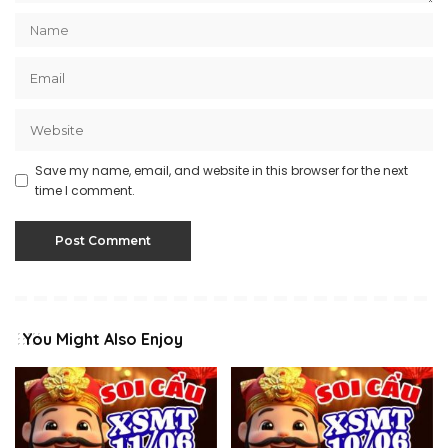
Save my name, email, and website in this browser for the next
time I comment.
You Might Also Enjoy