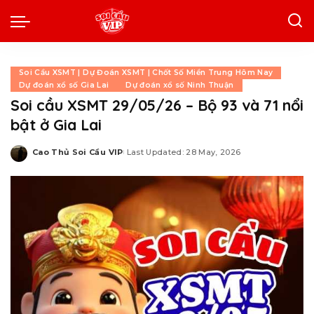
Soi Cầu XSMT | Dự Đoán XSMT | Chốt Số Miền Trung Hôm Nay
Dự đoán xổ số Gia Lai
Dự đoán xổ số Ninh Thuận
Soi cầu XSMT 29/05/26 – Bộ 93 và 71 nổi
bật ở Gia Lai
Cao Thủ Soi Cầu VIP
Last Updated: 28 May, 2026
Posted
by