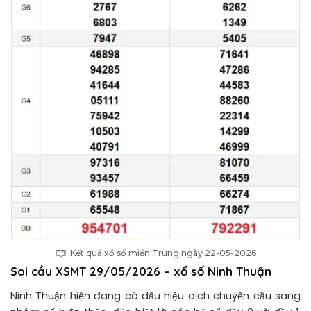
Kết quả xổ số miền Trung ngày 22-05-2026
Soi cầu XSMT 29/05/2026 – xổ số Ninh Thuận
Ninh Thuận hiện đang có dấu hiệu dịch chuyển cầu sang