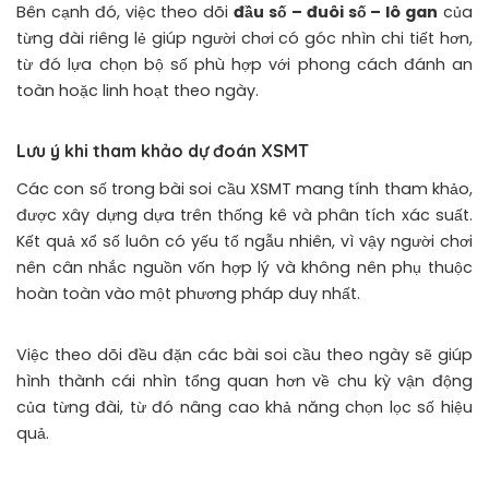
Bên cạnh đó, việc theo dõi
đầu số – đuôi số – lô gan
của
từng đài riêng lẻ giúp người chơi có góc nhìn chi tiết hơn,
từ đó lựa chọn bộ số phù hợp với phong cách đánh an
toàn hoặc linh hoạt theo ngày.
Lưu ý khi tham khảo dự đoán XSMT
Các con số trong bài soi cầu XSMT mang tính tham khảo,
được xây dựng dựa trên thống kê và phân tích xác suất.
Kết quả xổ số luôn có yếu tố ngẫu nhiên, vì vậy người chơi
nên cân nhắc nguồn vốn hợp lý và không nên phụ thuộc
hoàn toàn vào một phương pháp duy nhất.
Việc theo dõi đều đặn các bài soi cầu theo ngày sẽ giúp
hình thành cái nhìn tổng quan hơn về chu kỳ vận động
của từng đài, từ đó nâng cao khả năng chọn lọc số hiệu
quả.