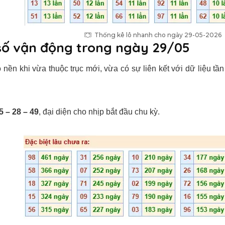
Thống kê lô nhanh cho ngày 29-05-2026
 số vận động trong ngày 29/05
nền khi vừa thuộc trục mới, vừa có sự liên kết với dữ liệu tần 
5 – 28 – 49
, đại diện cho nhịp bắt đầu chu kỳ.