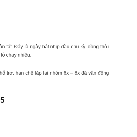
n tất. Đây là ngày bắt nhịp đầu chu kỳ, đồng thời
 lô chạy nhiều.
 hỗ trợ, hạn chế lặp lại nhóm 6x – 8x đã vận động
05