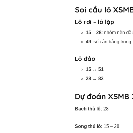
Soi cầu lô XSMB
Lô rơi – lô lặp
15 – 28
: nhóm nền đầ
49
: số cân bằng trung
Lô đảo
15 ↔ 51
28 ↔ 82
Dự đoán XSMB 2
Bạch thủ lô:
28
Song thủ lô:
15 – 28