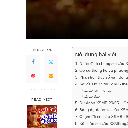
SHARE ON
Nội dung bài viết:
Nhận định chung soi cầu 
Cơ sở thống kê và phương
Phân tích trục số vận độn
Soi cầu lô XSMB 29/05 theo
Lô rơi – lô lặp
Lô đảo
READ NEXT
Dự đoán XSMB 29/05 – Chố
Bảng dự đoán soi cầu XS
Chạm đề soi cầu XSMB 29
Kết luận soi cầu XSMB ng