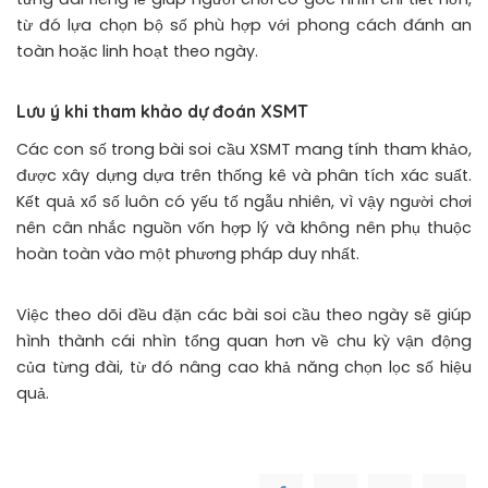
từ đó lựa chọn bộ số phù hợp với phong cách đánh an
toàn hoặc linh hoạt theo ngày.
Lưu ý khi tham khảo dự đoán XSMT
Các con số trong bài soi cầu XSMT mang tính tham khảo,
được xây dựng dựa trên thống kê và phân tích xác suất.
Kết quả xổ số luôn có yếu tố ngẫu nhiên, vì vậy người chơi
nên cân nhắc nguồn vốn hợp lý và không nên phụ thuộc
hoàn toàn vào một phương pháp duy nhất.
Việc theo dõi đều đặn các bài soi cầu theo ngày sẽ giúp
hình thành cái nhìn tổng quan hơn về chu kỳ vận động
của từng đài, từ đó nâng cao khả năng chọn lọc số hiệu
quả.