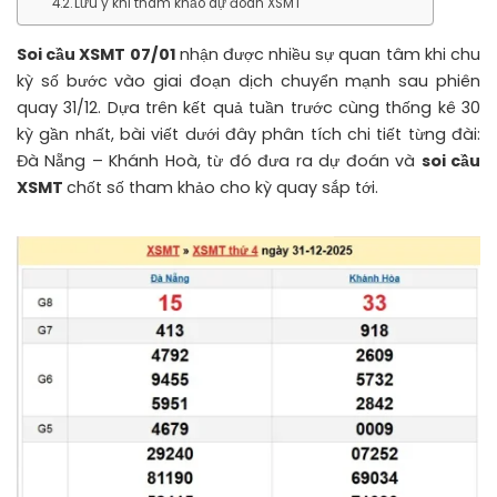
Lưu ý khi tham khảo dự đoán XSMT
Soi cầu XSMT 07/01
nhận được nhiều sự quan tâm khi chu
kỳ số bước vào giai đoạn dịch chuyển mạnh sau phiên
quay 31/12. Dựa trên kết quả tuần trước cùng thống kê 30
kỳ gần nhất, bài viết dưới đây phân tích chi tiết từng đài:
Đà Nẵng – Khánh Hoà, từ đó đưa ra dự đoán và
soi cầu
XSMT
chốt số tham khảo cho kỳ quay sắp tới.