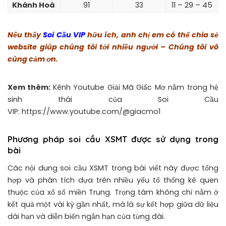
Khánh Hoà
91
33
11 – 29 – 45
Nếu thấy
Soi Cầu VIP
hữu ích, anh chị em có thể chia sẻ
website giúp chúng tôi tới nhiều người – Chúng tôi vô
cùng cảm ơn.
Xem thêm:
Kênh Youtube Giải Mã Giấc Mơ nằm trong hệ
sinh thái của Soi Cầu
VIP:
https://www.youtube.com/@giacmo1
Phương pháp soi cầu XSMT được sử dụng trong
bài
Các nội dung soi cầu XSMT trong bài viết này được tổng
hợp và phân tích dựa trên nhiều yếu tố thống kê quen
thuộc của xổ số miền Trung. Trọng tâm không chỉ nằm ở
kết quả một vài kỳ gần nhất, mà là sự kết hợp giữa dữ liệu
dài hạn và diễn biến ngắn hạn của từng đài.