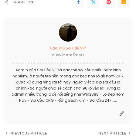
SHARE ON
Cao Thủ Soi Cầu VIP
View More Posts
Admin của Soi Cầu VIP là cao thủ soi cầu nhiều năm kinh
nghiệm, là người tạo nền móng cho bạc nhớ lô đề năm 2017
được xử dụng rộng rãi tới nay. Người viết bí kíp soi cầu lô
chính xác, người chia sẻ cách chơi 96 lô vẫn lời. Từng là
admin nhiều trang lô đề nổi tiếng như Win2888 - Lô Đẹp Hôm
Nay - Soi Cầu ORG - Rồng Bạch Kim - Soi Cầu 247 .....
PREVIOUS ARTICLE
NEXT ARTICLE