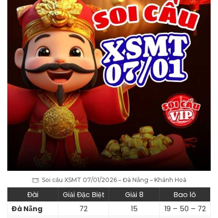
Soi cầu XSMT 07/01/2026 – Đà Nẵng – Khánh Hoà
Đài
Giải Đặc Biệt
Giải 8
Bao lô
Đà Nẵng
72
15
19 – 50 – 72