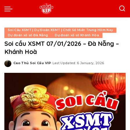
Soi Cầu XSMT | Dự Đoán XSMT | Chốt Số Miền Trung Hôm Nay
Dự đoán xổ số Đà Nẵng
Dự đoán xổ số Khánh Hòa
Soi cầu XSMT 07/01/2026 – Đà Nẵng –
Khánh Hoà
Cao Thủ Soi Cầu VIP
Last Updated: 6 January, 2026
Posted
by