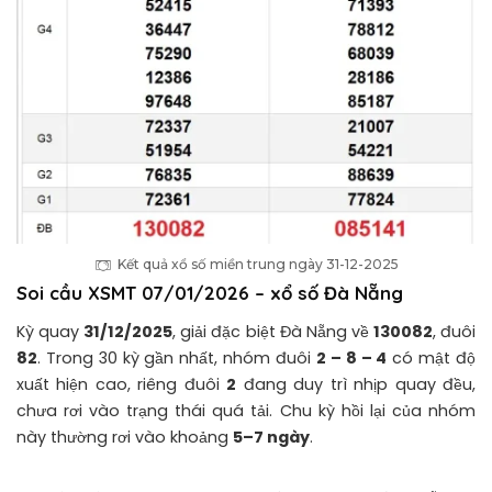
Kết quả xổ số miền trung ngày 31-12-2025
Soi cầu XSMT 07/01/2026 – xổ số
Đà Nẵng
Kỳ quay
31/12/2025
, giải đặc biệt Đà Nẵng về
130082
, đuôi
82
. Trong 30 kỳ gần nhất, nhóm đuôi
2 – 8 – 4
có mật độ
xuất hiện cao, riêng đuôi
2
đang duy trì nhịp quay đều,
chưa rơi vào trạng thái quá tải. Chu kỳ hồi lại của nhóm
này thường rơi vào khoảng
5–7 ngày
.