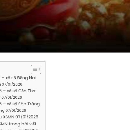
 – xổ số Đồng Nai
i 07/01/2026
6 – xổ số Cần Thơ
ơ 07/01/2026
6 – xổ số Sóc Trăng
ăng 07/01/2026
ầu XSMN 07/01/2026
MN trong bài viết