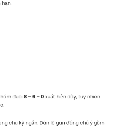
 hạn.
 nhóm đuôi
8 – 6 – 0
xuất hiện dày, tuy nhiên
a.
ong chu kỳ ngắn. Dàn lô gan đáng chú ý gồm