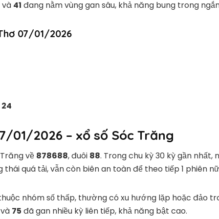
và
41
đang nằm vùng gan sâu, khả năng bung trong ngắn
Thơ 07/01/2026
– 24
7/01/2026 – xổ số
Sóc Trăng
c Trăng về
878688
, đuôi
88
. Trong chu kỳ 30 kỳ gần nhất,
 thái quá tải, vẫn còn biên an toàn để theo tiếp 1 phiên nữ
 thuộc nhóm số thấp, thường có xu hướng lặp hoặc đảo tr
và
75
đã gan nhiều kỳ liên tiếp, khả năng bật cao.