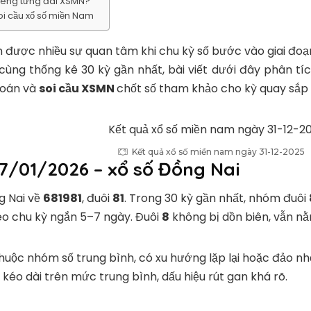
riêng từng đài XSMN?
oi cầu xổ số miền Nam
 được nhiều sự quan tâm khi chu kỳ số bước vào giai đoạ
cùng thống kê 30 kỳ gần nhất, bài viết dưới đây phân tíc
đoán và
soi cầu XSMN
chốt số tham khảo cho kỳ quay sắp t
Kết quả xổ số miền nam ngày 31-12-2025
7/01/2026 – xổ số
Đồng Nai
ng Nai về
681981
, đuôi
81
. Trong 30 kỳ gần nhất, nhóm đuôi
eo chu kỳ ngắn 5–7 ngày. Đuôi
8
không bị dồn biên, vẫn nằ
thuộc nhóm số trung bình, có xu hướng lặp lại hoặc đảo nh
kéo dài trên mức trung bình, dấu hiệu rút gan khá rõ.