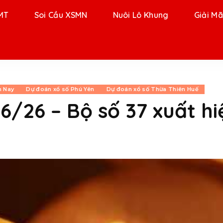
SMT
Soi Cầu XSMN
Nuôi Lô Khung
Giải M
m Nay
Dự đoán xổ số Phú Yên
Dự đoán xổ số Thừa Thiên Huế
6/26 – Bộ số 37 xuất hi