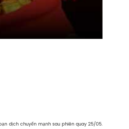
đoạn dịch chuyển mạnh sau phiên quay 25/05.