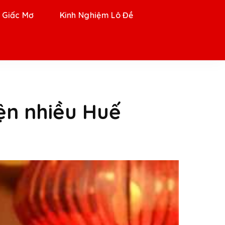
ã Giấc Mơ
Kinh Nghiệm Lô Đề
ện nhiều Huế