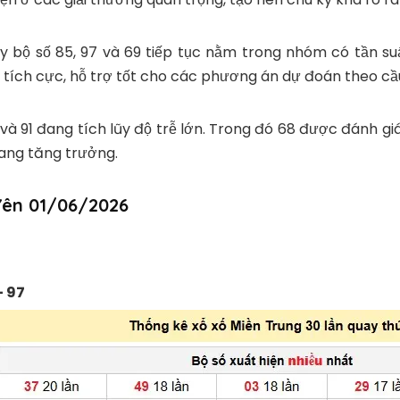
y bộ số 85, 97 và 69 tiếp tục nằm trong nhóm có tần suất 
 tích cực, hỗ trợ tốt cho các phương án dự đoán theo cầ
à 91 đang tích lũy độ trễ lớn. Trong đó 68 được đánh gi
đang tăng trưởng.
Yên 01/06/2026
– 97