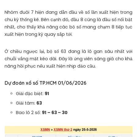
Nhóm đuôi 7 hiện đang dẫn đầu về số lần xuất hiện trong
chu kỳ thống kê. Bên cạnh đó, đầu 8 cũng là đầu số nổi bật
nhất, cho thấy khả năng các bộ số mang chạm 8 tiếp tục
xuất hiện trong kỳ quay sắp tới.
Ở chiều ngược lại, bộ số 63 đang là lô gan sâu nhất với
chuỗi vắng mặt kéo dài. Đây là ứng viên sáng giá cho khả
năng hồi phục nếu xuất hiện nhịp đảo cầu.
Dự đoán xổ số TP.HCM 01/06/2026
Giải đặc biệt:
91
Giải tám:
63
Bao lô 2 số:
91 – 63 – 30