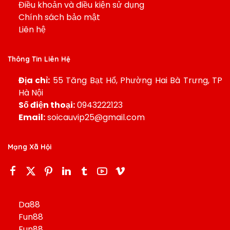
Điều khoản và điều kiện sử dụng
Chính sách bảo mật
Liên hệ
Thông Tin Liên Hệ
Địa chỉ:
55 Tăng Bạt Hổ, Phường Hai Bà Trưng, TP
Hà Nội
Số điện thoại:
0943222123
Email:
soicauvip25@gmail.com
Mạng Xã Hội
Da88
Fun88
Fun88