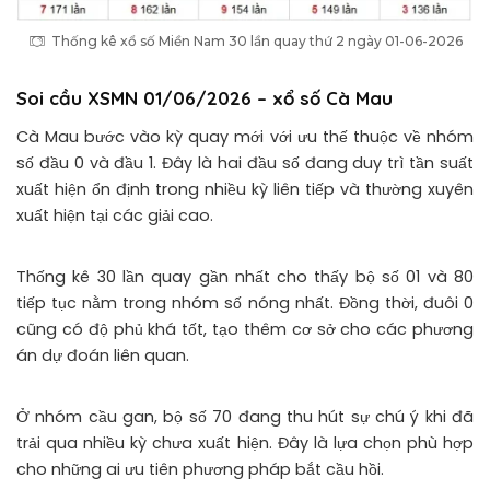
Thống kê xổ số Miền Nam 30 lần quay thứ 2 ngày 01-06-2026
Soi cầu XSMN 01/06/2026 – xổ số Cà Mau
Cà Mau bước vào kỳ quay mới với ưu thế thuộc về nhóm
số đầu 0 và đầu 1. Đây là hai đầu số đang duy trì tần suất
xuất hiện ổn định trong nhiều kỳ liên tiếp và thường xuyên
xuất hiện tại các giải cao.
Thống kê 30 lần quay gần nhất cho thấy bộ số 01 và 80
tiếp tục nằm trong nhóm số nóng nhất. Đồng thời, đuôi 0
cũng có độ phủ khá tốt, tạo thêm cơ sở cho các phương
án dự đoán liên quan.
Ở nhóm cầu gan, bộ số 70 đang thu hút sự chú ý khi đã
trải qua nhiều kỳ chưa xuất hiện. Đây là lựa chọn phù hợp
cho những ai ưu tiên phương pháp bắt cầu hồi.