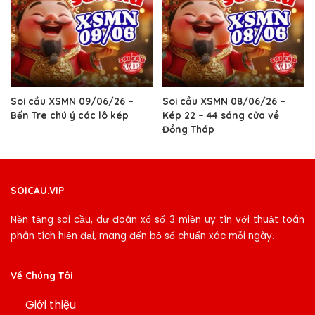
Soi cầu XSMN 09/06/26 –
Soi cầu XSMN 08/06/26 –
Bến Tre chú ý các lô kép
Kép 22 – 44 sáng cửa về
Đồng Tháp
SOICAU.VIP
Nền tảng soi cầu, dự đoán xổ số 3 miền uy tín với thuật toán
phân tích hiện đại, mang đến bộ số chuẩn xác mỗi ngày.
Về Chúng Tôi
Giới thiệu