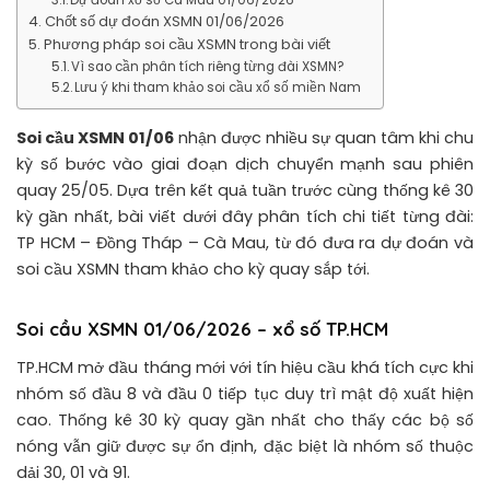
Dự đoán xổ số Cà Mau 01/06/2026
Chốt số dự đoán XSMN 01/06/2026
Phương pháp soi cầu XSMN trong bài viết
Vì sao cần phân tích riêng từng đài XSMN?
Lưu ý khi tham khảo soi cầu xổ số miền Nam
Soi cầu XSMN 01/06
nhận được nhiều sự quan tâm khi chu
kỳ số bước vào giai đoạn dịch chuyển mạnh sau phiên
quay 25/05. Dựa trên kết quả tuần trước cùng thống kê 30
kỳ gần nhất, bài viết dưới đây phân tích chi tiết từng đài:
TP HCM – Đồng Tháp – Cà Mau, từ đó đưa ra dự đoán và
soi cầu XSMN
tham khảo cho kỳ quay sắp tới.
Soi cầu XSMN 01/06/2026 – xổ số TP.HCM
TP.HCM mở đầu tháng mới với tín hiệu cầu khá tích cực khi
nhóm số đầu 8 và đầu 0 tiếp tục duy trì mật độ xuất hiện
cao. Thống kê 30 kỳ quay gần nhất cho thấy các bộ số
nóng vẫn giữ được sự ổn định, đặc biệt là nhóm số thuộc
dải 30, 01 và 91.