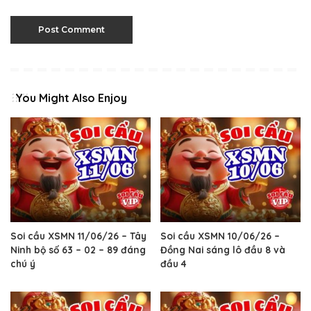
You Might Also Enjoy
Soi cầu XSMN 11/06/26 – Tây
Soi cầu XSMN 10/06/26 –
Ninh bộ số 63 – 02 – 89 đáng
Đồng Nai sáng lô đầu 8 và
chú ý
đầu 4