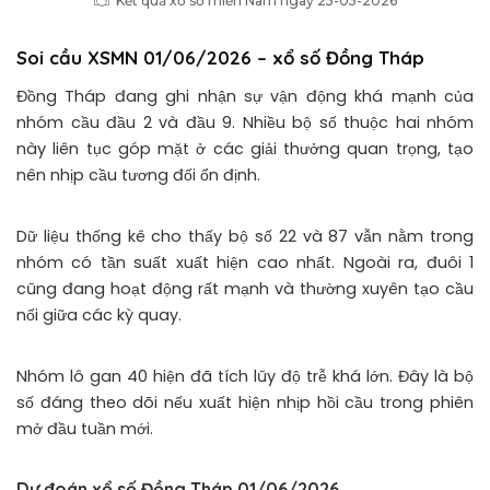
Kết quả xổ số miền Nam ngày 25-05-2026
Soi cầu XSMN 01/06/2026 – xổ số Đồng Tháp
Đồng Tháp đang ghi nhận sự vận động khá mạnh của
nhóm cầu đầu 2 và đầu 9. Nhiều bộ số thuộc hai nhóm
này liên tục góp mặt ở các giải thưởng quan trọng, tạo
nên nhịp cầu tương đối ổn định.
Dữ liệu thống kê cho thấy bộ số 22 và 87 vẫn nằm trong
nhóm có tần suất xuất hiện cao nhất. Ngoài ra, đuôi 1
cũng đang hoạt động rất mạnh và thường xuyên tạo cầu
nối giữa các kỳ quay.
Nhóm lô gan 40 hiện đã tích lũy độ trễ khá lớn. Đây là bộ
số đáng theo dõi nếu xuất hiện nhịp hồi cầu trong phiên
mở đầu tuần mới.
Dự đoán xổ số Đồng Tháp 01/06/2026