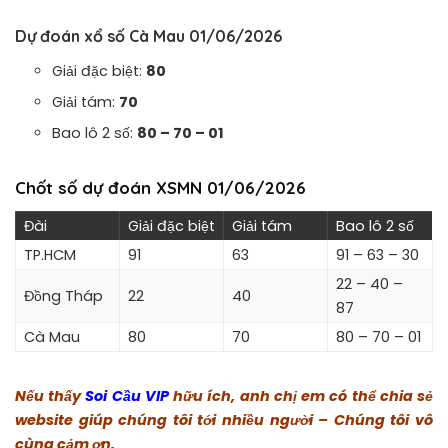
Dự đoán xổ số Cà Mau 01/06/2026
Giải đặc biệt:
80
Giải tám:
70
Bao lô 2 số:
80 – 70 – 01
Chốt số dự đoán XSMN 01/06/2026
Đài
Giải đặc biệt
Giải tám
Bao lô 2 số
TP.HCM
91
63
91 – 63 – 30
22 – 40 –
Đồng Tháp
22
40
87
Cà Mau
80
70
80 – 70 – 01
Nếu thấy
Soi Cầu VIP
hữu ích, anh chị em có thể chia sẻ
website giúp chúng tôi tới nhiều người – Chúng tôi vô
cùng cảm ơn.