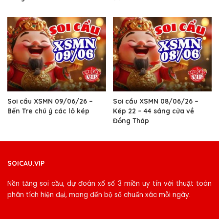
Soi cầu XSMN 09/06/26 –
Soi cầu XSMN 08/06/26 –
Bến Tre chú ý các lô kép
Kép 22 – 44 sáng cửa về
Đồng Tháp
SOICAU.VIP
Nền tảng soi cầu, dự đoán xổ số 3 miền uy tín với thuật toán
phân tích hiện đại, mang đến bộ số chuẩn xác mỗi ngày.