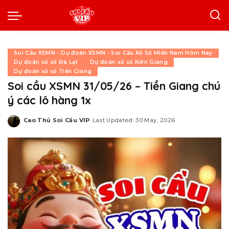
Soi Cầu XSMN - Dự đoán XSMN - Soi Cầu Xổ Số Miền Nam Hôm Nay
Dự đoán xổ số Đà Lạt
Dự đoán xổ số Kiên Giang
Dự đoán xổ số Tiền Giang
Soi cầu XSMN 31/05/26 – Tiền Giang chú
ý các lô hàng 1x
Cao Thủ Soi Cầu VIP
Last Updated: 30 May, 2026
Posted
by