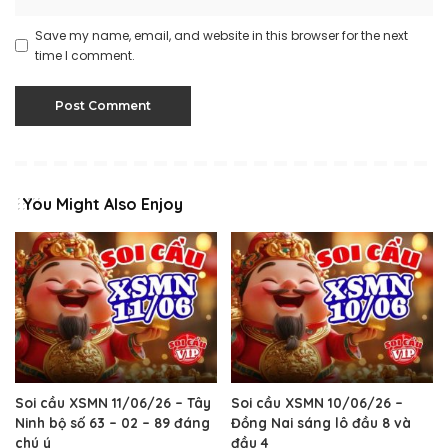
Save my name, email, and website in this browser for the next
time I comment.
You Might Also Enjoy
Soi cầu XSMN 11/06/26 – Tây
Soi cầu XSMN 10/06/26 –
Ninh bộ số 63 – 02 – 89 đáng
Đồng Nai sáng lô đầu 8 và
chú ý
đầu 4