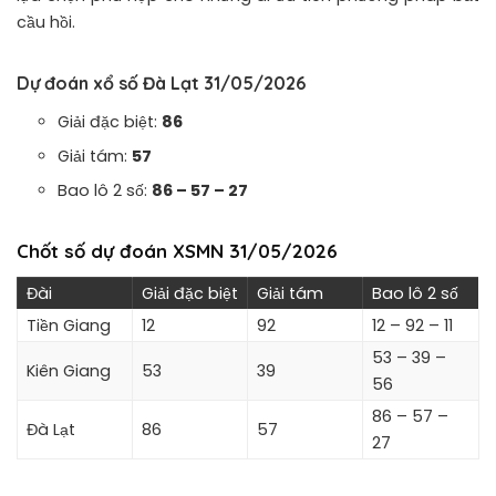
cầu hồi.
Dự đoán xổ số Đà Lạt 31/05/2026
Giải đặc biệt:
86
Giải tám:
57
Bao lô 2 số:
86 – 57 – 27
Chốt số dự đoán XSMN 31/05/2026
Đài
Giải đặc biệt
Giải tám
Bao lô 2 số
Tiền Giang
12
92
12 – 92 – 11
53 – 39 –
Kiên Giang
53
39
56
86 – 57 –
Đà Lạt
86
57
27