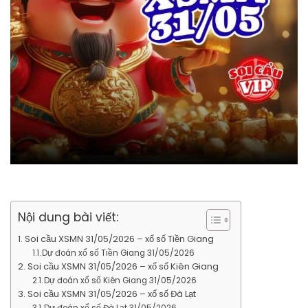
Nội dung bài viết:
Soi cầu XSMN 31/05/2026 – xổ số Tiền Giang
Dự đoán xổ số Tiền Giang 31/05/2026
Soi cầu XSMN 31/05/2026 – xổ số Kiên Giang
Dự đoán xổ số Kiên Giang 31/05/2026
Soi cầu XSMN 31/05/2026 – xổ số Đà Lạt