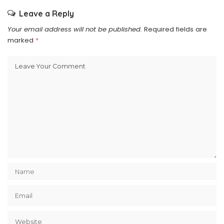
Leave a Reply
Your email address will not be published.
Required fields are
marked
*