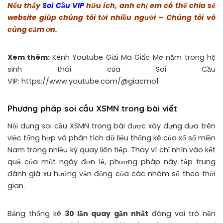
Nếu thấy
Soi Cầu VIP
hữu ích, anh chị em có thể chia sẻ
website giúp chúng tôi tới nhiều người – Chúng tôi vô
cùng cảm ơn.
Xem thêm:
Kênh Youtube Giải Mã Giấc Mơ nằm trong hệ
sinh thái của Soi Cầu
VIP:
https://www.youtube.com/@giacmo1
Phương pháp soi cầu XSMN trong bài viết
Nội dung soi cầu XSMN trong bài được xây dựng dựa trên
việc tổng hợp và phân tích dữ liệu thống kê của xổ số miền
Nam trong nhiều kỳ quay liên tiếp. Thay vì chỉ nhìn vào kết
quả của một ngày đơn lẻ, phương pháp này tập trung
đánh giá xu hướng vận động của các nhóm số theo thời
gian.
Bảng thống kê
30 lần quay gần nhất
đóng vai trò nền