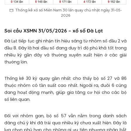
Thống kê xổ số Miền Nam 30 lần quay chủ nhật ngày 31-05-
2026
Soi cầu XSMN 31/05/2026 – xổ số Đà Lạt
Đà Lạt tiếp tục ghi nhận tín hiệu sáng từ nhóm số đầu 2 và
đầu 8. Đây là hai đầu số đang duy trì độ phủ khá tốt trong
nhiều kỳ gần đây và thường xuyên xuất hiện ở các giải
thưởng lớn.
Thống kê 30 kỳ quay gần nhất cho thấy bộ số 27 và 86
thuộc nhóm có tần suất cao nhất. Ngoài ra, đuôi 6 cũng
đang hoạt động mạnh, giúp gia tăng cơ hội cho các bộ
số liên quan.
Đối với nhóm gan, bộ số 57 vẫn nằm trong danh sách
đáng chú ý khi đã trải qua nhiều kỳ chưa xuất hiện. Đây là
lựa chọn phù hợp cho những ai ưu tiên phương pháp bắt