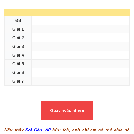
ĐB
Giải 1
Giải 2
Giải 3
Giải 4
Giải 5
Giải 6
Giải 7
Quay ngẫu nhiên
Nếu thấy
Soi Cầu VIP
hữu ích, anh chị em có thể chia sẻ