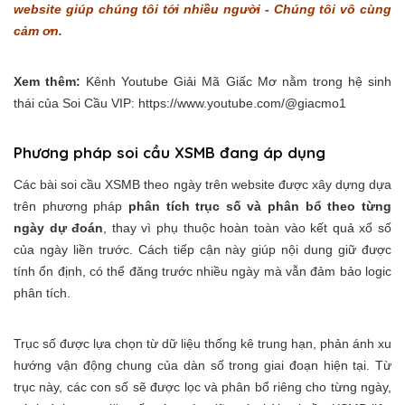
website giúp chúng tôi tới nhiều người - Chúng tôi vô cùng
cảm ơn.
Xem thêm:
Kênh Youtube Giải Mã Giấc Mơ nằm trong hệ sinh
thái của Soi Cầu VIP:
https://www.youtube.com/@giacmo1
Phương pháp soi cầu XSMB đang áp dụng
Các bài soi cầu XSMB theo ngày trên website được xây dựng dựa
trên phương pháp
phân tích trục số và phân bổ theo từng
ngày dự đoán
, thay vì phụ thuộc hoàn toàn vào kết quả xổ số
của ngày liền trước. Cách tiếp cận này giúp nội dung giữ được
tính ổn định, có thể đăng trước nhiều ngày mà vẫn đảm bảo logic
phân tích.
Trục số được lựa chọn từ dữ liệu thống kê trung hạn, phản ánh xu
hướng vận động chung của dàn số trong giai đoạn hiện tại. Từ
trục này, các con số sẽ được lọc và phân bổ riêng cho từng ngày,