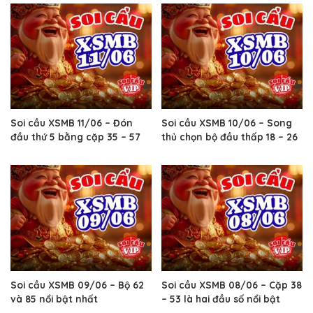
Soi cầu XSMB 11/06 – Đón
Soi cầu XSMB 10/06 – Song
đầu thứ 5 bằng cặp 35 – 57
thủ chọn bộ đầu thấp 18 – 26
Soi cầu XSMB 09/06 – Bộ 62
Soi cầu XSMB 08/06 – Cặp 38
và 85 nổi bật nhất
– 53 là hai đầu số nổi bật