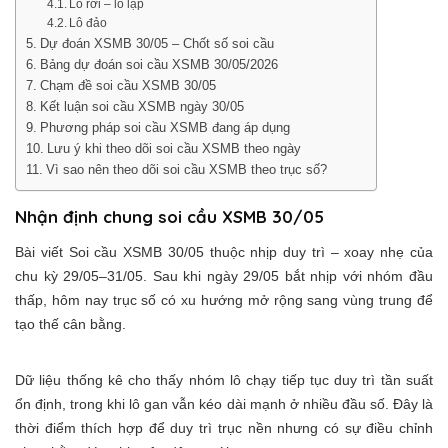
Lô rơi – lô lặp
Lô đảo
Dự đoán XSMB 30/05 – Chốt số soi cầu
Bảng dự đoán soi cầu XSMB 30/05/2026
Chạm đề soi cầu XSMB 30/05
Kết luận soi cầu XSMB ngày 30/05
Phương pháp soi cầu XSMB đang áp dụng
Lưu ý khi theo dõi soi cầu XSMB theo ngày
Vì sao nên theo dõi soi cầu XSMB theo trục số?
Nhận định chung soi cầu XSMB 30/05
Bài viết
Soi cầu XSMB
30/05 thuộc nhịp duy trì – xoay nhẹ của
chu kỳ 29/05–31/05. Sau khi ngày 29/05 bắt nhịp với nhóm đầu
thấp, hôm nay trục số có xu hướng mở rộng sang vùng trung để
tạo thế cân bằng.
Dữ liệu thống kê cho thấy nhóm lô chạy tiếp tục duy trì tần suất
ổn định, trong khi lô gan vẫn kéo dài mạnh ở nhiều đầu số. Đây là
thời điểm thích hợp để duy trì trục nền nhưng có sự điều chỉnh