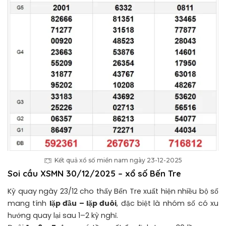
Kết quả xổ số miền nam ngày 23-12-2025
Soi cầu XSMN 30/12/2025 – xổ số Bến Tre
Kỳ quay ngày 23/12 cho thấy Bến Tre xuất hiện nhiều bộ số
mang tính
lặp đầu – lặp đuôi
, đặc biệt là nhóm số có xu
hướng quay lại sau 1–2 kỳ nghỉ.