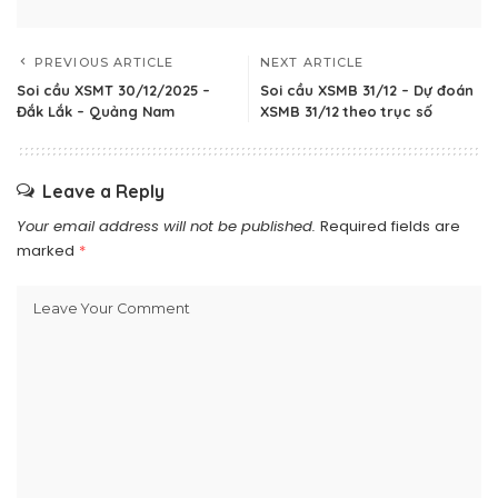
PREVIOUS ARTICLE
NEXT ARTICLE
Soi cầu XSMT 30/12/2025 –
Soi cầu XSMB 31/12 – Dự đoán
Đắk Lắk – Quảng Nam
XSMB 31/12 theo trục số
Leave a Reply
Your email address will not be published.
Required fields are
marked
*