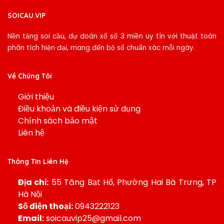
SOICAU.VIP
Nền tảng soi cầu, dự đoán xổ số 3 miền uy tín với thuật toán
phân tích hiện đại, mang đến bộ số chuẩn xác mỗi ngày.
Về Chúng Tôi
Giới thiệu
Điều khoản và điều kiện sử dụng
Chính sách bảo mật
Liên hệ
Thông Tin Liên Hệ
Địa chỉ:
55 Tăng Bạt Hổ, Phường Hai Bà Trưng, TP
Hà Nội
Số điện thoại:
0943222123
Email:
soicauvip25@gmail.com