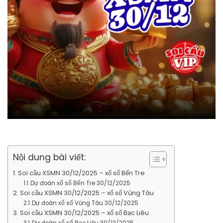
Nội dung bài viết:
Soi cầu XSMN 30/12/2025 – xổ số Bến Tre
Dự đoán xổ số Bến Tre 30/12/2025
Soi cầu XSMN 30/12/2025 – xổ số Vũng Tàu
Dự đoán xổ số Vũng Tàu 30/12/2025
Soi cầu XSMN 30/12/2025 – xổ số Bạc Liêu