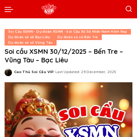
Soi Cầu XSMN - Dự đoán XSMN - Soi Cầu Xổ Số Miền Nam Hôm Nay
Dự đoán xổ số Bạc Liêu
Dự đoán xổ số Bến Tre
Dự đoán xổ số Vũng Tàu
Soi cầu XSMN 30/12/2025 – Bến Tre –
Vũng Tàu – Bạc Liêu
Cao Thủ Soi Cầu VIP
Last Updated: 29 December, 2025
Posted
by