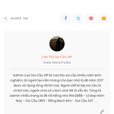
SHARE ON
Cao Thủ Soi Cầu VIP
View More Posts
Admin của Soi Cầu VIP là cao thủ soi cầu nhiều năm kinh
nghiệm, là người tạo nền móng cho bạc nhớ lô đề năm 2017
được xử dụng rộng rãi tới nay. Người viết bí kíp soi cầu lô
chính xác, người chia sẻ cách chơi 96 lô vẫn lời. Từng là
admin nhiều trang lô đề nổi tiếng như Win2888 - Lô Đẹp Hôm
Nay - Soi Cầu ORG - Rồng Bạch Kim - Soi Cầu 247 .....