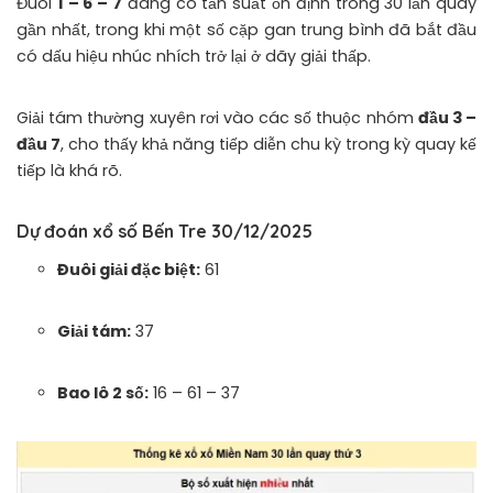
Đuôi
1 – 6 – 7
đang có tần suất ổn định trong 30 lần quay
gần nhất, trong khi một số cặp gan trung bình đã bắt đầu
có dấu hiệu nhúc nhích trở lại ở dãy giải thấp.
Giải tám thường xuyên rơi vào các số thuộc nhóm
đầu 3 –
đầu 7
, cho thấy khả năng tiếp diễn chu kỳ trong kỳ quay kế
tiếp là khá rõ.
Dự đoán xổ số Bến Tre 30/12/2025
Đuôi giải đặc biệt:
61
Giải tám:
37
Bao lô 2 số:
16 – 61 – 37