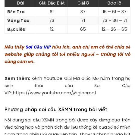
Đài
Giải Đặc Biệt
Giải 8
Bao lô
Bến Tre
61
37
16 – 61 – 37
Vũng Tàu
73
71
73 – 36 – 71
Bạc Liêu
12
65
12 – 26 – 65
Nếu thấy
Soi Cầu VIP
hữu ích, anh chị em có thể chia sẻ
website giúp chúng tôi tới nhiều người – Chúng tôi vô
cùng cảm ơn.
Xem thêm:
Kênh Youtube Giải Mã Giấc Mơ nằm trong hệ
sinh thái của Soi Cầu
VIP:
https://www.youtube.com/@giacmo1
Phương pháp soi cầu XSMN trong bài viết
Nội dung soi cầu XSMN trong bài được xây dựng dựa trên
việc tổng hợp và phân tích dữ liệu thống kê của xổ số miền
Nam trong nhiều kỳ quay liên tiếp. Thay vì chỉ nhìn vào kết