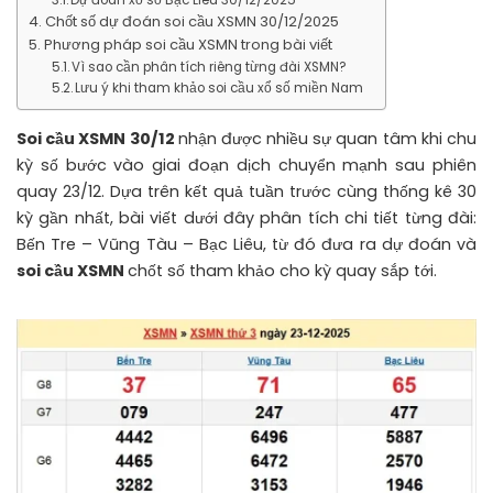
Dự đoán xổ số Bạc Liêu 30/12/2025
Chốt số dự đoán soi cầu XSMN 30/12/2025
Phương pháp soi cầu XSMN trong bài viết
Vì sao cần phân tích riêng từng đài XSMN?
Lưu ý khi tham khảo soi cầu xổ số miền Nam
Soi cầu XSMN 30/12
nhận được nhiều sự quan tâm khi chu
kỳ số bước vào giai đoạn dịch chuyển mạnh sau phiên
quay 23/12. Dựa trên kết quả tuần trước cùng thống kê 30
kỳ gần nhất, bài viết dưới đây phân tích chi tiết từng đài:
Bến Tre – Vũng Tàu – Bạc Liêu, từ đó đưa ra dự đoán và
soi cầu XSMN
chốt số tham khảo cho kỳ quay sắp tới.