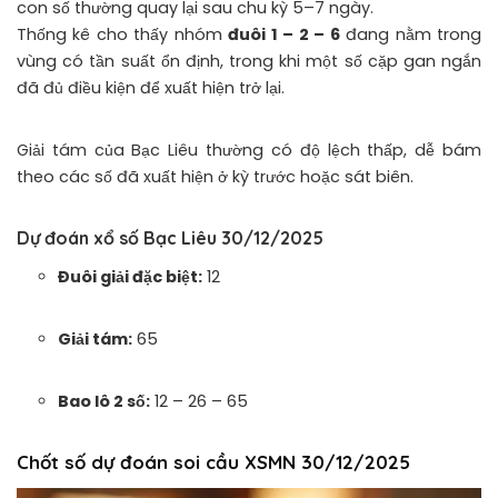
con số thường quay lại sau chu kỳ 5–7 ngày.
Thống kê cho thấy nhóm
đuôi 1 – 2 – 6
đang nằm trong
vùng có tần suất ổn định, trong khi một số cặp gan ngắn
đã đủ điều kiện để xuất hiện trở lại.
Giải tám của Bạc Liêu thường có độ lệch thấp, dễ bám
theo các số đã xuất hiện ở kỳ trước hoặc sát biên.
Dự đoán xổ số Bạc Liêu 30/12/2025
Đuôi giải đặc biệt:
12
Giải tám:
65
Bao lô 2 số:
12 – 26 – 65
Chốt số dự đoán soi cầu XSMN 30/12/2025