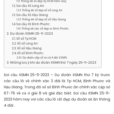
Thống kê số đẹp Tp HCM hôm nay:
Soi cầu XS Long An:
Thống kê số đẹp xổ số Long An
Soi cầu XS Hậu Giang:
Thống kê số đẹp xổ số Hậu Giang
Soi cầu XS Bình Phước:
Thống kê các số đẹp xs Bình Phước:
Dự đoán XSMN 25-11-2023
Xổ số Tp HCM:
Xổ số Long An:
Xổ số Hậu Giang:
Xổ số Bình Phước:
Dự đoán cặp số ra cả 4 đài XSMN:
Những lưu ý khi dự đoán XSMN thứ 7 ngày 25-11-2023
Soi cầu XSMN 25-11-2023 – Dự đoán XSMN thứ 7 kỳ trước
các cầu lô về chính xác 3 đài là Tp HCM, Bình Phước và
Hậu Giang. Trong đó xổ số Bình Phước ăn chính xác cặp số
67-76 về cả ở giải 8 và giải đặc biệt. Soi cầu XSMN 25-11-
2023 hôm nay với các cầu lô rất đẹp dự đoán sẽ ăn thông
4 đài .