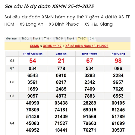
Soi cầu lô dự đoán XSMN 25-11-2023
Soi cầu dự đoán XSMN hôm nay thứ 7 gồm 4 đài là XS TP
HCM – XS Long An – XS Bình Phước – XS Hậu Giang.