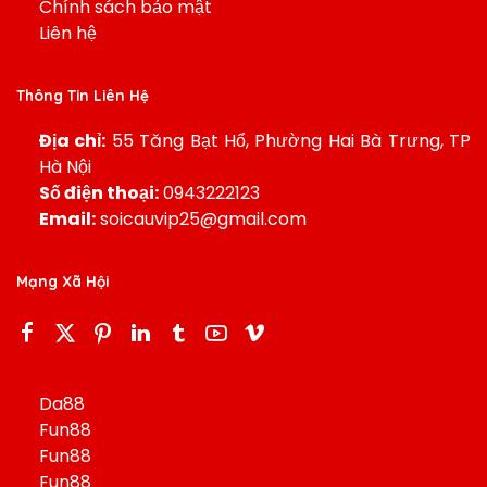
Chính sách bảo mật
Liên hệ
Thông Tin Liên Hệ
Địa chỉ:
55 Tăng Bạt Hổ, Phường Hai Bà Trưng, TP
Hà Nội
Số điện thoại:
0943222123
Email:
soicauvip25@gmail.com
Mạng Xã Hội
Da88
Fun88
Fun88
Fun88