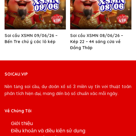
Soi cầu XSMN 09/06/26 –
Soi cầu XSMN 08/06/26 –
Bến Tre chú ý các lô kép
Kép 22 – 44 sáng cửa về
Đồng Tháp
SOICAU.VIP
Nền tảng soi cầu, dự đoán xổ số 3 miền uy tín với thuật toán
phân tích hiện đại, mang đến bộ số chuẩn xác mỗi ngày.
Về Chúng Tôi
Giới thiệu
Điều khoản và điều kiện sử dụng