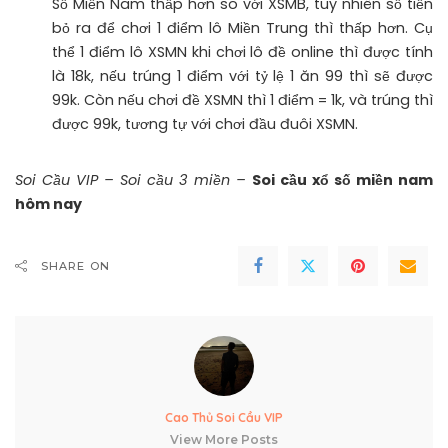
Số Miền Nam thấp hơn so với XSMB, tuy nhiên số tiền
bỏ ra để chơi 1 điểm lô Miền Trung thì thấp hơn. Cụ
thể 1 điểm lô XSMN khi chơi lô đề online thì được tính
là 18k, nếu trúng 1 điểm với tỷ lệ 1 ăn 99 thì sẽ được
99k. Còn nếu chơi đề XSMN thì 1 điểm = 1k, và trúng thì
được 99k, tương tự với chơi đầu đuôi XSMN.
Soi Cầu VIP
–
Soi cầu 3 miền
–
Soi cầu xổ số miền nam
hôm nay
SHARE ON
Cao Thủ Soi Cầu VIP
View More Posts