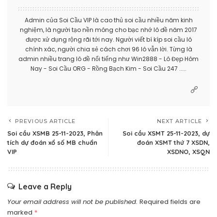
Admin của Soi Cầu VIP là cao thủ soi cầu nhiều năm kinh
nghiệm, là người tạo nền móng cho bạc nhớ lô đề năm 2017
được xử dụng rộng rãi tới nay. Người viết bí kíp soi cầu lô
chính xác, người chia sẻ cách chơi 96 lô vẫn lời. Từng là
admin nhiều trang lô đề nổi tiếng như Win2888 - Lô Đẹp Hôm
Nay - Soi Cầu ORG - Rồng Bạch Kim - Soi Cầu 247 .....
PREVIOUS ARTICLE
NEXT ARTICLE
Soi cầu XSMB 25-11-2023, Phân
Soi cầu XSMT 25-11-2023, dự
tích dự đoán xổ số MB chuẩn
đoán XSMT thứ 7 XSDN,
VIP
XSDNO, XSQN
Leave a Reply
Your email address will not be published.
Required fields are
marked
*