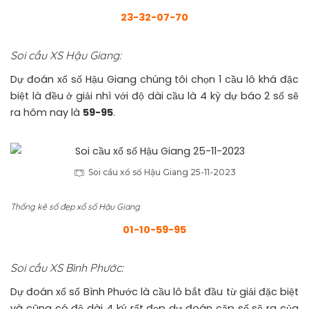
23-32-07-70
Soi cầu XS Hậu Giang:
Dự đoán xổ số Hậu Giang chúng tôi chọn 1 cầu lô khá đặc
biệt là đều ở giải nhì với độ dài cầu là 4 kỳ dự báo 2 số sẽ
ra hôm nay là
59-95
.
Soi cầu xổ số Hậu Giang 25-11-2023
Thống kê số đẹp xổ số Hậu Giang
01-10-59-95
Soi cầu XS Bình Phước:
Dự đoán xổ số Bình Phước là cầu lô bắt đầu từ giải đặc biệt
và cũng có độ dài 4 ký rất đẹp dự đoán cặp số sẽ ra của