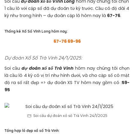
Soi cầu
dự đoán xổ số Vĩnh Long
hôm nay chúng tôi chọn
1 cầu lô với cặp số đã dự đoán từ kỳ trước. Cầu có độ dài 4
kỳ như trong hình – dự đoán cặp lô hôm nay là
67-76
.
Thống kê Xổ Số Vĩnh Long hôm nay:
67-76 69-96
Dự đoán Xổ Số Trà Vinh 24/1/2025:
Soi cầu
dự đoán xổ số Trà Vinh
hôm nay chúng tôi chọn
là cầu lô 4 kỳ có vị trí như hình dưới, và cho cặp số có mật
độ ra số rất đẹp => dự đoán XS TV hôm nay gồm có :
59-
95
Soi cầu dự đoán xổ số Trà Vinh 24/1/2025
Tổng hợp lô đẹp xổ số Trà Vinh: