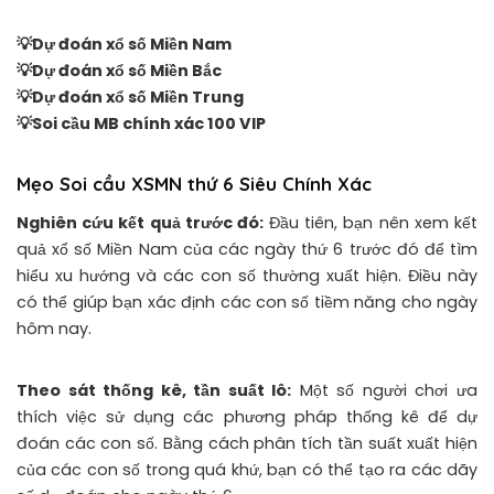
💡
Dự đoán xổ số Miền Nam
💡
Dự đoán xổ số Miền Bắc
💡
Dự đoán xổ số Miền Trung
💡
Soi cầu MB chính xác 100 VIP
Mẹo Soi cầu XSMN thứ 6 Siêu Chính Xác
Nghiên cứu kết quả trước đó:
Đầu tiên, bạn nên xem kết
quả xổ số Miền Nam của các ngày thứ 6 trước đó để tìm
hiểu xu hướng và các con số thường xuất hiện. Điều này
có thể giúp bạn xác định các con số tiềm năng cho ngày
hôm nay.
Theo sát thống kê, tần suất lô:
Một số người chơi ưa
thích việc sử dụng các phương pháp thống kê để dự
đoán các con số. Bằng cách phân tích tần suất xuất hiện
của các con số trong quá khứ, bạn có thể tạo ra các dãy