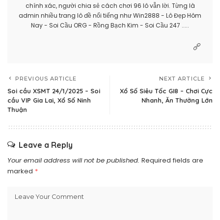
chính xác, người chia sẻ cách chơi 96 lô vẫn lời. Từng là
admin nhiều trang lô đề nổi tiếng như Win2888 - Lô Đẹp Hôm
Nay - Soi Cầu ORG - Rồng Bạch Kim - Soi Cầu 247 .....
PREVIOUS ARTICLE
NEXT ARTICLE
Soi cầu XSMT 24/1/2025 – Soi
Xổ Số Siêu Tốc GI8 – Chơi Cực
cầu VIP Gia Lai, Xổ Số Ninh
Nhanh, Ăn Thưởng Lớn
Thuận
Leave a Reply
Your email address will not be published.
Required fields are
marked
*