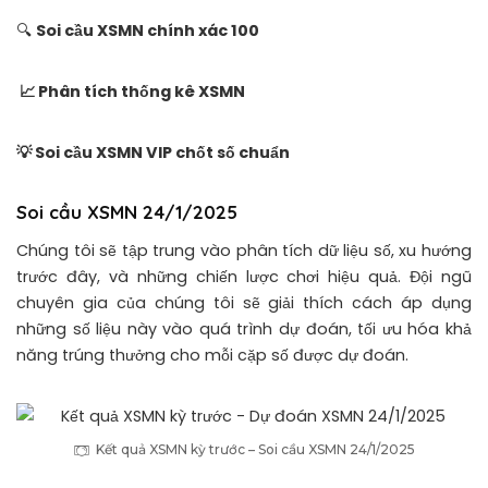
🔍
Soi cầu XSMN chính xác 100
📈 Phân tích thống kê XSMN
💡 Soi cầu XSMN VIP chốt số chuẩn
Soi cầu XSMN 24/1/2025
Chúng tôi sẽ tập trung vào phân tích dữ liệu số, xu hướng
trước đây, và những chiến lược chơi hiệu quả. Đội ngũ
chuyên gia của chúng tôi sẽ giải thích cách áp dụng
những số liệu này vào quá trình dự đoán, tối ưu hóa khả
năng trúng thưởng cho mỗi cặp số được dự đoán.
Kết quả XSMN kỳ trước – Soi cầu XSMN 24/1/2025