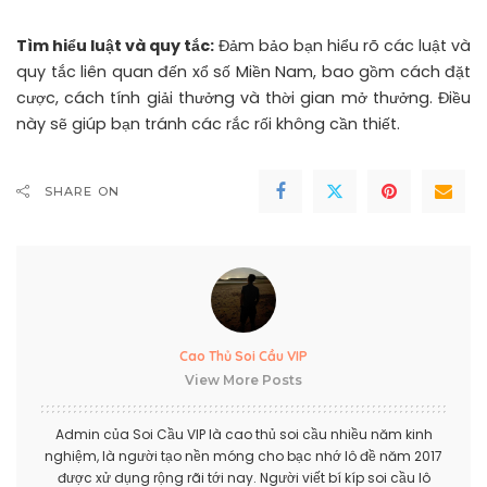
Tìm hiểu luật và quy tắc:
Đảm bảo bạn hiểu rõ các luật và
quy tắc liên quan đến xổ số Miền Nam, bao gồm cách đặt
cược, cách tính giải thưởng và thời gian mở thưởng. Điều
này sẽ giúp bạn tránh các rắc rối không cần thiết.
SHARE ON
Cao Thủ Soi Cầu VIP
View More Posts
Admin của Soi Cầu VIP là cao thủ soi cầu nhiều năm kinh
nghiệm, là người tạo nền móng cho bạc nhớ lô đề năm 2017
được xử dụng rộng rãi tới nay. Người viết bí kíp soi cầu lô