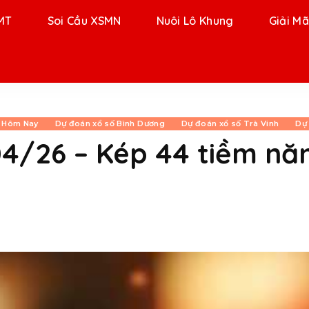
SMT
Soi Cầu XSMN
Nuôi Lô Khung
Giải M
m Hôm Nay
Dự đoán xổ số Bình Dương
Dự đoán xổ số Trà Vinh
Dự
4/26 – Kép 44 tiềm năng