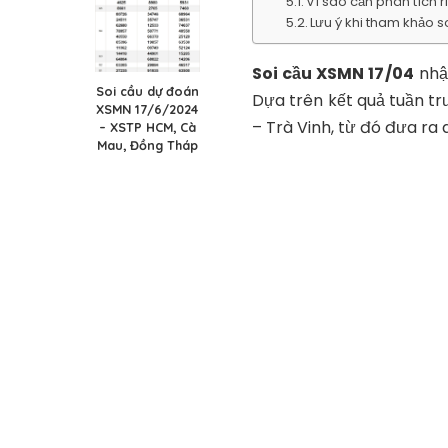
Vì sao cần phân tích 
Lưu ý khi tham khảo s
Soi cầu XSMN 17/04
nhận
Soi cầu dự đoán
Dựa trên kết quả tuần tr
XSMN 17/6/2024
– Trà Vinh, từ đó đưa ra
– XSTP HCM, Cà
Mau, Đồng Tháp