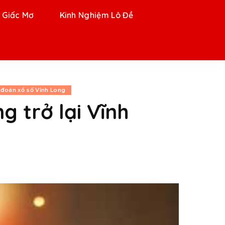
ã Giấc Mơ
Kinh Nghiệm Lô Đề
 đoán xổ số Vĩnh Long
 trở lại Vĩnh