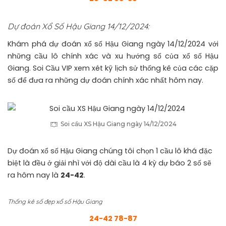
Dự đoán Xổ Số Hậu Giang 14/12/2024:
Khám phá dự đoán xổ số Hậu Giang ngày 14/12/2024 với
những cầu lô chính xác và xu hướng số của xổ số Hậu
Giang. Soi Cầu VIP xem xét kỹ lịch sử thống kê của các cặp
số để đưa ra những dự đoán chính xác nhất hôm nay.
Soi cầu XS Hậu Giang ngày 14/12/2024
Dự đoán xổ số Hậu Giang
chúng tôi chọn 1 cầu lô khá đặc
biệt là đều ở giải nhì với độ dài cầu là 4 kỳ dự báo 2 số sẽ
ra hôm nay là
24-42
.
Thống kê số đẹp xổ số Hậu Giang
24-42 78-87