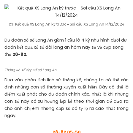
Kết quả XS Long An kỳ trước – Soi cầu XS Long An 14/12/2024
Dự đoán xổ số Long An
gồm 1 cầu lô 4 kỳ như hình dưới dự
đoán kết quả xổ số đài long an hôm nay sẽ về cặp song
thủ
28-82
.
Thống kê số đẹp xổ số Long An
Dựa vào phân tích lịch sử thống kê, chúng ta có thể xác
định những con số thường xuyên xuất hiện. Đây có thể là
điểm xuất phát cho dự đoán chính xác, nhất là khi những
con số này có xu hướng lặp lại theo thời gian để đưa ra
cho anh chị em những cặp số có tỷ lệ ra cao nhất trong
ngày.
28-82 05-50