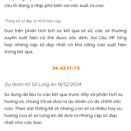
cầu lô đang ở nhịp phổ biến với xác suất ra cao.
Thống kê số đẹp Tp HCM hôm nay:
Dựa trên phân tích lịch sử kết quả xổ số, các số thường
xuyên xuất hiện có thể được xác định. Soi Cầu VIP tổng
hợp những cặp số đẹp nhất có khả năng cao xuất hiện
trong kết quả.
34-43 37-73
Dự đoán Xổ Số Long An 14/12/2024:
Sử dụng dữ liệu từ các kết quả trước đây và phân tích xu
hướng số, chúng tôi sẽ đưa ra dự đoán có độ chính xác
cao. Theo sát thống kê về những con số ra nhiều hay xu
hướng của xổ số Long An để đưa ra những cặp số đẹp
nhất cho các bạn.