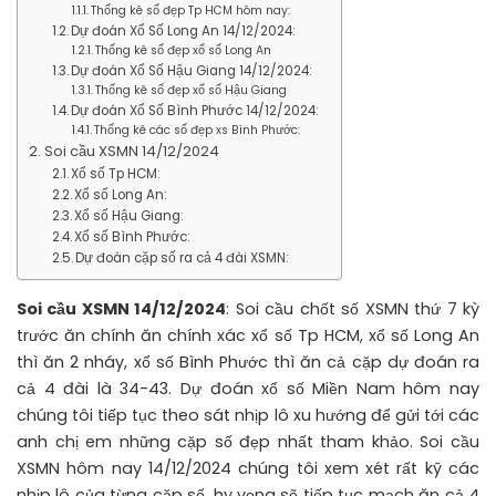
Thống kê số đẹp Tp HCM hôm nay:
Dự đoán Xổ Số Long An 14/12/2024:
Thống kê số đẹp xổ số Long An
Dự đoán Xổ Số Hậu Giang 14/12/2024:
Thống kê số đẹp xổ số Hậu Giang
Dự đoán Xổ Số Bình Phước 14/12/2024:
Thống kê các số đẹp xs Bình Phước:
Soi cầu XSMN 14/12/2024
Xổ số Tp HCM:
Xổ số Long An:
Xổ số Hậu Giang:
Xổ số Bình Phước:
Dự đoán cặp số ra cả 4 đài XSMN:
Soi cầu XSMN 14/12/2024
: Soi cầu chốt số XSMN thứ 7 kỳ
trước ăn chính ăn chính xác xổ số Tp HCM, xổ số Long An
thì ăn 2 nháy, xổ số Bình Phước thì ăn cả cặp dự đoán ra
cả 4 đài là 34-43. Dự đoán xổ số Miền Nam hôm nay
chúng tôi tiếp tục theo sát nhịp lô xu hướng để gửi tới các
anh chị em những cặp số đẹp nhất tham khảo. Soi cầu
XSMN hôm nay 14/12/2024 chúng tôi xem xét rất kỹ các
nhịp lô của từng cặp số, hy vọng sẽ tiếp tục mạch ăn cả 4