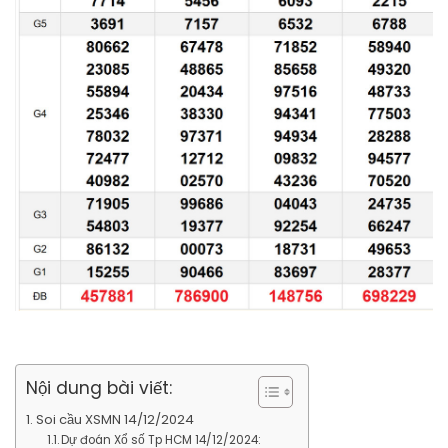
Nội dung bài viết:
Soi cầu XSMN 14/12/2024
Dự đoán Xổ số Tp HCM 14/12/2024: