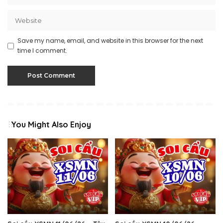
Save my name, email, and website in this browser for the next
time I comment.
You Might Also Enjoy