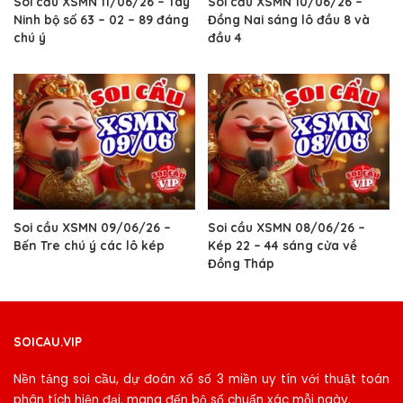
Soi cầu XSMN 11/06/26 – Tây
Soi cầu XSMN 10/06/26 –
Ninh bộ số 63 – 02 – 89 đáng
Đồng Nai sáng lô đầu 8 và
chú ý
đầu 4
Soi cầu XSMN 09/06/26 –
Soi cầu XSMN 08/06/26 –
Bến Tre chú ý các lô kép
Kép 22 – 44 sáng cửa về
Đồng Tháp
SOICAU.VIP
Nền tảng soi cầu, dự đoán xổ số 3 miền uy tín với thuật toán
phân tích hiện đại, mang đến bộ số chuẩn xác mỗi ngày.