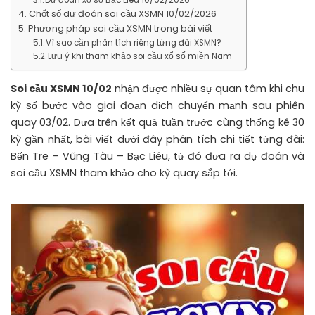
Dự đoán xổ số Bạc Liêu 10/02/2026
Chốt số dự đoán soi cầu XSMN 10/02/2026
Phương pháp soi cầu XSMN trong bài viết
Vì sao cần phân tích riêng từng đài XSMN?
Lưu ý khi tham khảo soi cầu xổ số miền Nam
Soi cầu XSMN 10/02
nhận được nhiều sự quan tâm khi chu
kỳ số bước vào giai đoạn dịch chuyển mạnh sau phiên
quay 03/02. Dựa trên kết quả tuần trước cùng thống kê 30
kỳ gần nhất, bài viết dưới đây phân tích chi tiết từng đài:
Bến Tre – Vũng Tàu – Bạc Liêu, từ đó đưa ra dự đoán và
soi cầu XSMN
tham khảo cho kỳ quay sắp tới.