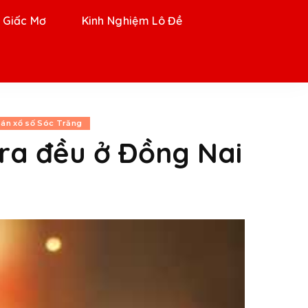
ã Giấc Mơ
Kinh Nghiệm Lô Đề
án xổ số Sóc Trăng
 ra đều ở Đồng Nai