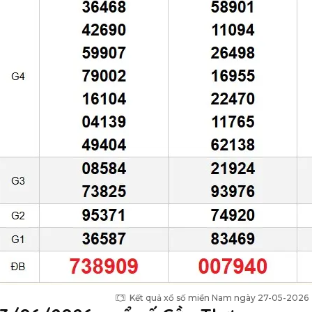
Kết quả xổ số miền Nam ngày 27-05-2026