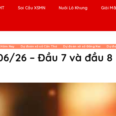
SMT
Soi Cầu XSMN
Nuôi Lô Khung
Giải M
m Hôm Nay
Dự đoán xổ số Cần Thơ
Dự đoán xổ số Đồng Nai
Dự đo
6/26 – Đầu 7 và đầu 8