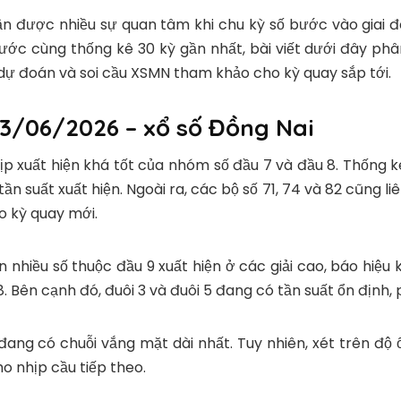
n được nhiều sự quan tâm khi chu kỳ số bước vào giai 
ước cùng thống kê 30 kỳ gần nhất, bài viết dưới đây phân
 dự đoán và
soi cầu XSMN
tham khảo cho kỳ quay sắp tới.
3/06/2026 – xổ số Đồng Nai
ịp xuất hiện khá tốt của nhóm số đầu 7 và đầu 8. Thống kê
tần suất xuất hiện. Ngoài ra, các bộ số 71, 74 và 82 cũng
o kỳ quay mới.
n nhiều số thuộc đầu 9 xuất hiện ở các giải cao, báo hiệ
8. Bên cạnh đó, đuôi 3 và đuôi 5 đang có tần suất ổn định,
đang có chuỗi vắng mặt dài nhất. Tuy nhiên, xét trên độ
o nhịp cầu tiếp theo.