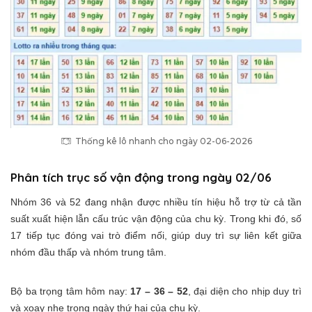
Thống kê lô nhanh cho ngày 02-06-2026
Phân tích trục số vận động trong ngày 02/06
Nhóm 36 và 52 đang nhận được nhiều tín hiệu hỗ trợ từ cả tần
suất xuất hiện lẫn cấu trúc vận động của chu kỳ. Trong khi đó, số
17 tiếp tục đóng vai trò điểm nối, giúp duy trì sự liên kết giữa
nhóm đầu thấp và nhóm trung tâm.
Bộ ba trọng tâm hôm nay:
17 – 36 – 52
, đại diện cho nhịp duy trì
và xoay nhẹ trong ngày thứ hai của chu kỳ.