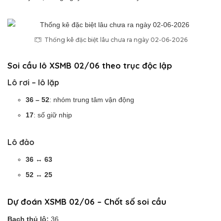
Thống kê đặc biệt lâu chưa ra ngày 02-06-2026
Soi cầu lô XSMB 02/06 theo trục độc lập
Lô rơi – lô lặp
36 – 52
: nhóm trung tâm vận động
17
: số giữ nhịp
Lô đảo
36 ↔ 63
52 ↔ 25
Dự đoán XSMB 02/06 – Chốt số soi cầu
Bạch thủ lô:
36