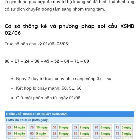
là giai đoạn phù hợp để duy trì bộ khung số đã hình thành nhưng
có sự dịch chuyển trọng tâm sang nhóm trung tâm.
Cơ sở thống kê và phương pháp soi cầu XSMB
02/06
Trục số nền chu kỳ 01/06–03/06:
08 – 17 – 24 – 36 – 45 – 52 – 64 – 71 – 89
Ngày 2 duy trì trục, xoay nhịp sang vùng 3x – 5x
Kết hợp lô chạy mạnh: 50, 51, 66
Giữ một phần nền từ ngày 01/06