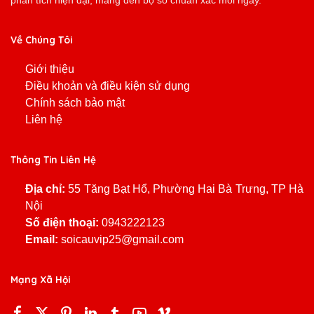
phân tích hiện đại, mang đến bộ số chuẩn xác mỗi ngày.
Về Chúng Tôi
Giới thiệu
Điều khoản và điều kiện sử dụng
Chính sách bảo mật
Liên hệ
Thông Tin Liên Hệ
Địa chỉ:
55 Tăng Bạt Hổ, Phường Hai Bà Trưng, TP Hà
Nội
Số điện thoại:
0943222123
Email:
soicauvip25@gmail.com
Mạng Xã Hội