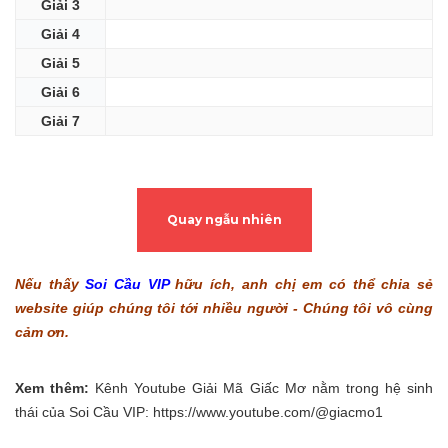
Giải 3
Giải 4
Giải 5
Giải 6
Giải 7
Quay ngẫu nhiên
Nếu thấy
Soi Cầu VIP
hữu ích, anh chị em có thể chia sẻ
website giúp chúng tôi tới nhiều người - Chúng tôi vô cùng
cảm ơn.
Xem thêm:
Kênh Youtube Giải Mã Giấc Mơ nằm trong hệ sinh
thái của Soi Cầu VIP:
https://www.youtube.com/@giacmo1