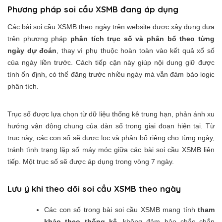
Phương pháp soi cầu XSMB đang áp dụng
Các bài soi cầu XSMB theo ngày trên website được xây dựng dựa
trên phương pháp
phân tích trục số và phân bổ theo từng
ngày dự đoán
, thay vì phụ thuộc hoàn toàn vào kết quả xổ số
của ngày liền trước. Cách tiếp cận này giúp nội dung giữ được
tính ổn định, có thể đăng trước nhiều ngày mà vẫn đảm bảo logic
phân tích.
Trục số được lựa chọn từ dữ liệu thống kê trung hạn, phản ánh xu
hướng vận động chung của dàn số trong giai đoạn hiện tại. Từ
trục này, các con số sẽ được lọc và phân bổ riêng cho từng ngày,
tránh tình trạng lặp số máy móc giữa các bài soi cầu XSMB liên
tiếp. Một trục số sẽ được áp dụng trong vòng 7 ngày.
Lưu ý khi theo dõi soi cầu XSMB theo ngày
Các con số trong bài soi cầu XSMB mang tính
tham
khảo theo thống kê
, không đảm bảo chắc chắn