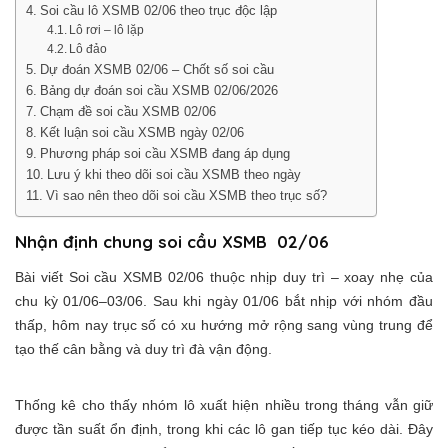
Soi cầu lô XSMB 02/06 theo trục độc lập
Lô rơi – lô lặp
Lô đảo
Dự đoán XSMB 02/06 – Chốt số soi cầu
Bảng dự đoán soi cầu XSMB 02/06/2026
Chạm đề soi cầu XSMB 02/06
Kết luận soi cầu XSMB ngày 02/06
Phương pháp soi cầu XSMB đang áp dụng
Lưu ý khi theo dõi soi cầu XSMB theo ngày
Vì sao nên theo dõi soi cầu XSMB theo trục số?
Nhận định chung soi cầu XSMB 02/06
Bài viết
Soi cầu XSMB
02/06 thuộc nhịp duy trì – xoay nhẹ của
chu kỳ 01/06–03/06. Sau khi ngày 01/06 bắt nhịp với nhóm đầu
thấp, hôm nay trục số có xu hướng mở rộng sang vùng trung để
tạo thế cân bằng và duy trì đà vận động.
Thống kê cho thấy nhóm lô xuất hiện nhiều trong tháng vẫn giữ
được tần suất ổn định, trong khi các lô gan tiếp tục kéo dài. Đây