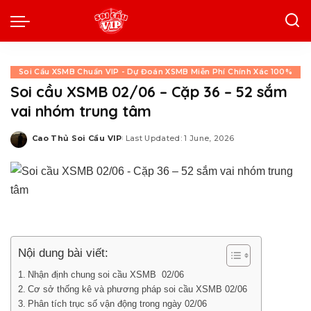
Soi Cầu XSMB Chuẩn VIP - Dự Đoán XSMB Miễn Phí Chính Xác 100%
Soi cầu XSMB 02/06 – Cặp 36 – 52 sắm
vai nhóm trung tâm
Cao Thủ Soi Cầu VIP
Last Updated: 1 June, 2026
Posted
by
Nội dung bài viết:
Nhận định chung soi cầu XSMB 02/06
Cơ sở thống kê và phương pháp soi cầu XSMB 02/06
Phân tích trục số vận động trong ngày 02/06