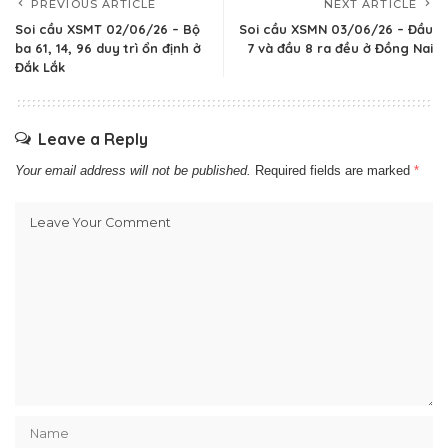
PREVIOUS ARTICLE
NEXT ARTICLE
Soi cầu XSMT 02/06/26 – Bộ
Soi cầu XSMN 03/06/26 – Đầu
ba 61, 14, 96 duy trì ổn định ở
7 và đầu 8 ra đều ở Đồng Nai
Đắk Lắk
Leave a Reply
Your email address will not be published.
Required fields are marked
*