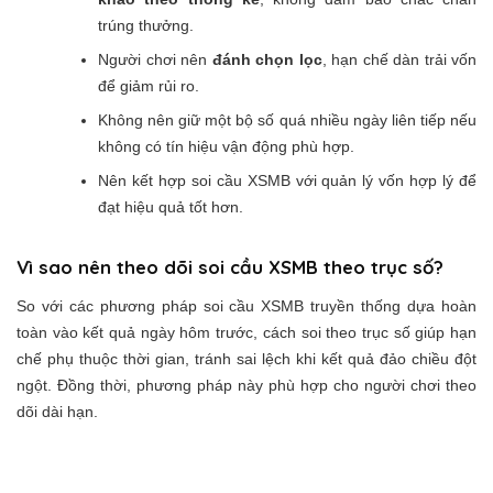
trúng thưởng.
Người chơi nên
đánh chọn lọc
, hạn chế dàn trải vốn
để giảm rủi ro.
Không nên giữ một bộ số quá nhiều ngày liên tiếp nếu
không có tín hiệu vận động phù hợp.
Nên kết hợp soi cầu XSMB với quản lý vốn hợp lý để
đạt hiệu quả tốt hơn.
Vì sao nên theo dõi soi cầu XSMB theo trục số?
So với các phương pháp soi cầu XSMB truyền thống dựa hoàn
toàn vào kết quả ngày hôm trước, cách soi theo trục số giúp hạn
chế phụ thuộc thời gian, tránh sai lệch khi kết quả đảo chiều đột
ngột. Đồng thời, phương pháp này phù hợp cho người chơi theo
dõi dài hạn.