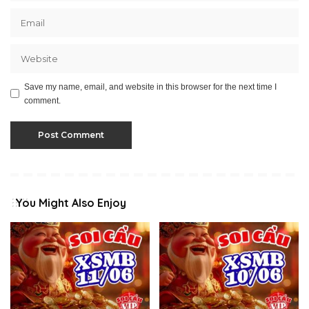
Save my name, email, and website in this browser for the next time I
comment.
You Might Also Enjoy