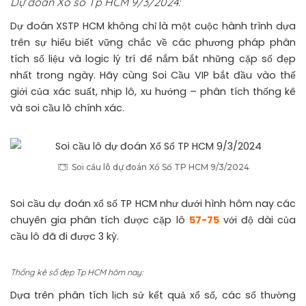
Dự đoán Xổ số Tp HCM 9/3/2024:
Dự đoán XSTP HCM không chỉ là một cuộc hành trình dựa
trên sự hiểu biết vững chắc về các phương pháp phân
tích số liệu và logic lý trí để nắm bắt những cặp số đẹp
nhất trong ngày. Hãy cùng Soi Cầu VIP bắt đầu vào thế
giới của xác suất, nhịp lô, xu hướng – phân tích thống kê
và soi cầu lô chính xác.
Soi cầu lô dự đoán Xổ Số TP HCM 9/3/2024
Soi cầu
dự đoán xổ số TP HCM
như dưới hình hôm nay các
chuyên gia phân tích được cặp lô
57-75
với độ dài của
cầu lô đã đi được 3 kỳ.
Thống kê số đẹp Tp HCM hôm nay:
Dựa trên phân tích lịch sử kết quả xổ số, các số thường