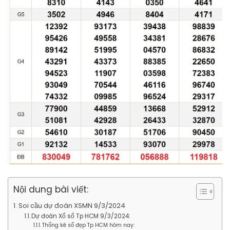
Nội dung bài viết:
Soi cầu dự đoán XSMN 9/3/2024
Dự đoán Xổ số Tp HCM 9/3/2024:
Thống kê số đẹp Tp HCM hôm nay: