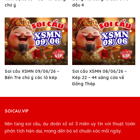
chú ý
đầu 4
Soi cầu XSMN 09/06/26 –
Soi cầu XSMN 08/06/26 –
Bến Tre chú ý các lô kép
Kép 22 – 44 sáng cửa về
Đồng Tháp
SOICAU.VIP
Nền tảng soi cầu, dự đoán xổ số 3 miền uy tín với thuật toán
phân tích hiện đại, mang đến bộ số chuẩn xác mỗi ngày.