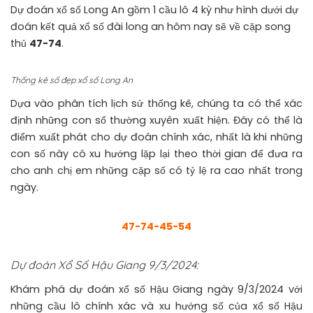
Dự đoán xổ số Long An
gồm 1 cầu lô 4 kỳ như hình dưới dự
đoán kết quả xổ số đài long an hôm nay sẽ về cặp song
thủ
47-74
.
Thống kê số đẹp xổ số Long An
Dựa vào phân tích lịch sử thống kê, chúng ta có thể xác
định những con số thường xuyên xuất hiện. Đây có thể là
điểm xuất phát cho dự đoán chính xác, nhất là khi những
con số này có xu hướng lặp lại theo thời gian để đưa ra
cho anh chị em những cặp số có tỷ lệ ra cao nhất trong
ngày.
47-74-45-54
Dự đoán Xổ Số Hậu Giang 9/3/2024:
Khám phá dự đoán xổ số Hậu Giang ngày 9/3/2024 với
những cầu lô chính xác và xu hướng số của xổ số Hậu