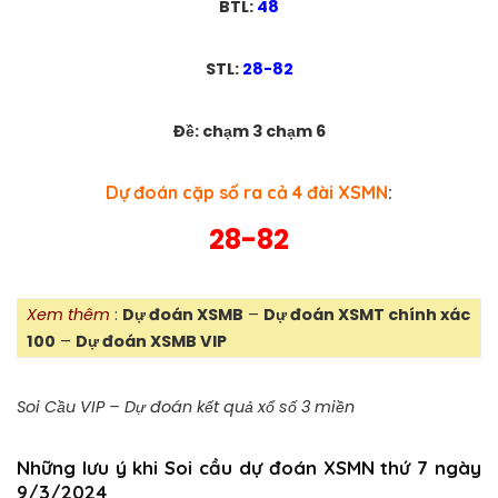
BTL:
48
STL:
28-82
Đề: chạm 3 chạm 6
Dự đoán cặp số ra cả 4 đài XSMN
:
28-82
Xem thêm
:
Dự đoán XSMB
–
Dự đoán XSMT chính xác
100
–
Dự đoán XSMB VIP
Soi Cầu VIP –
Dự đoán kết quả xổ số 3 miền
Những lưu ý khi Soi cầu dự đoán XSMN thứ 7 ngày
9/3/2024