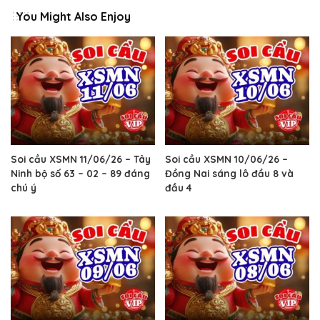
You Might Also Enjoy
Soi cầu XSMN 11/06/26 – Tây
Soi cầu XSMN 10/06/26 –
Ninh bộ số 63 – 02 – 89 đáng
Đồng Nai sáng lô đầu 8 và
chú ý
đầu 4