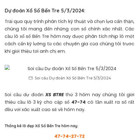
Dự đoán Xổ Số Bến Tre 5/3/2024:
Trải qua quy trình phân tích kỹ thuật và chọn lựa cẩn thận,
chúng tôi mang đến những con số chính xác nhất. Các
cầu lô xổ số Bến Tre hôm nay được phân tích nhịp lô một
cách cẩn kỹ lưỡng từ các chuyên gia của chúng tôi trước
khi giới thiệu tới anh chị em.
Soi cầu Dự đoán Xổ Số Bến Tre 5/3/2024
Soi cầu dự đoán
XS BTRE
thứ 3 hôm nay chúng tôi giới
thiệu cầu lô 3 kỳ cho cặp số
47-74
có tần xuất ra số rất
đều với xác xuất cao sẽ về hôm nay.
Thống kê lô đẹp Xổ Số Bến Tre hôm nay:
47-74-27-72