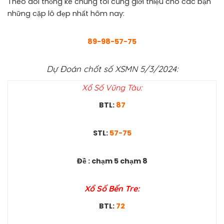
Theo dõi thống kê chúng tôi cũng giới thiệu cho các bạn
những cặp lô đẹp nhất hôm nay:
89-98-57-75
Dự Đoán chốt số XSMN 5/3/2024:
Xổ Số Vũng Tàu:
BTL:
87
STL:
57-75
Đề : chạm 5 chạm 8
Xổ Số Bến Tre:
BTL:
72