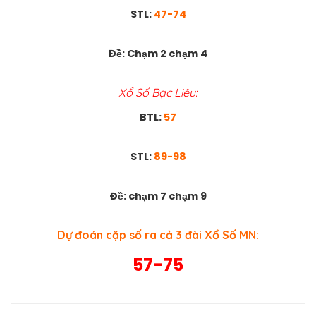
STL:
47-74
Đề: Chạm 2 chạm 4
Xổ Số Bạc Liêu:
BTL:
57
STL:
89-98
Đề: chạm 7 chạm 9
Dự đoán cặp số ra cả 3 đài Xổ Số MN:
57-75