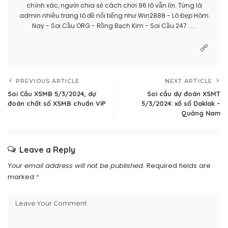
chính xác, người chia sẻ cách chơi 96 lô vẫn lời. Từng là
admin nhiều trang lô đề nổi tiếng như Win2888 - Lô Đẹp Hôm
Nay - Soi Cầu ORG - Rồng Bạch Kim - Soi Cầu 247 .....
PREVIOUS ARTICLE
NEXT ARTICLE
Soi Cầu XSMB 5/3/2024, dự
Soi cầu dự đoán XSMT
đoán chốt số XSMB chuẩn VIP
5/3/2024: xổ số Daklak –
Quảng Nam
Leave a Reply
Your email address will not be published.
Required fields are
marked
*