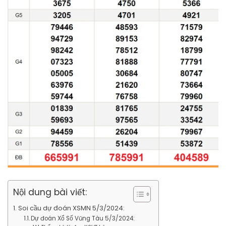
Nội dung bài viết:
Soi cầu dự đoán XSMN 5/3/2024:
Dự đoán Xổ Số Vũng Tàu 5/3/2024: