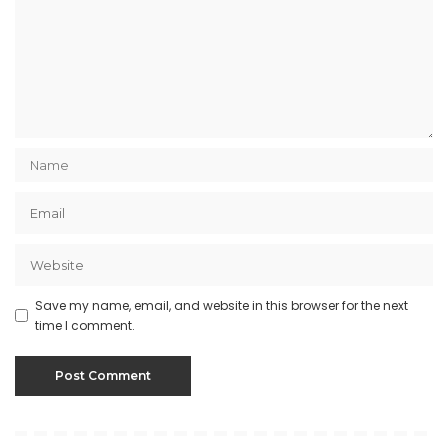
Save my name, email, and website in this browser for the next
time I comment.