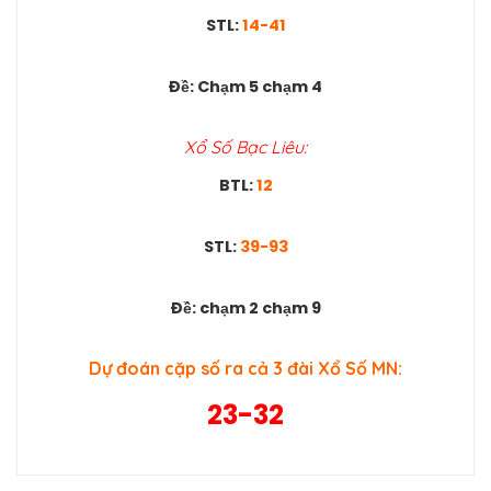
STL:
14-41
Đề: Chạm 5 chạm 4
Xổ Số Bạc Liêu:
BTL:
12
STL:
39-93
Đề: chạm 2 chạm 9
Dự đoán cặp số ra cả 3 đài Xổ Số MN:
23-32