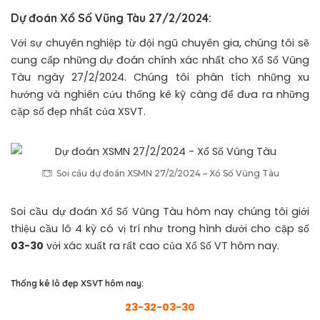
Dự đoán Xổ Số Vũng Tàu 27/2/2024:
Với sự chuyên nghiệp từ đội ngũ chuyên gia, chúng tôi sẽ
cung cấp những dự đoán chính xác nhất cho Xổ Số Vũng
Tàu ngày 27/2/2024. Chúng tôi phân tích những xu
hướng và nghiên cứu thống kê kỹ càng để đưa ra những
cặp số đẹp nhất của XSVT.
Soi cầu dự đoán XSMN 27/2/2024 – Xổ Số Vũng Tàu
Soi cầu
dự đoán Xổ Số Vũng Tàu
hôm nay chúng tôi giới
thiệu cầu lô 4 kỳ có vị trí như trong hình dưới cho cặp số
03-30
với xác xuất ra rất cao của Xổ Số VT hôm nay.
Thống kê lô đẹp XSVT hôm nay:
23-32-03-30