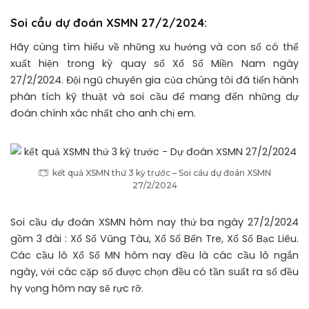
Soi cầu dự đoán XSMN 27/2/2024:
Hãy cùng tìm hiểu về những xu hướng và con số có thể
xuất hiện trong kỳ quay số Xổ Số Miền Nam ngày
27/2/2024. Đội ngũ chuyên gia của chúng tôi đã tiến hành
phân tích kỹ thuật và soi cầu để mang đến những dự
đoán chính xác nhất cho anh chị em.
kết quả XSMN thứ 3 kỳ trước – Soi cầu dự đoán XSMN
27/2/2024
Soi cầu dự đoán XSMN hôm nay thứ ba ngày 27/2/2024
gồm 3 đài : Xổ Số Vũng Tàu, Xổ Số Bến Tre, Xổ Số Bạc Liêu.
Các cầu lô Xổ Số MN hôm nay đều là các cầu lô ngắn
ngày, với các cặp số được chọn đều có tần suất ra số đều
hy vọng hôm nay sẽ rực rỡ.