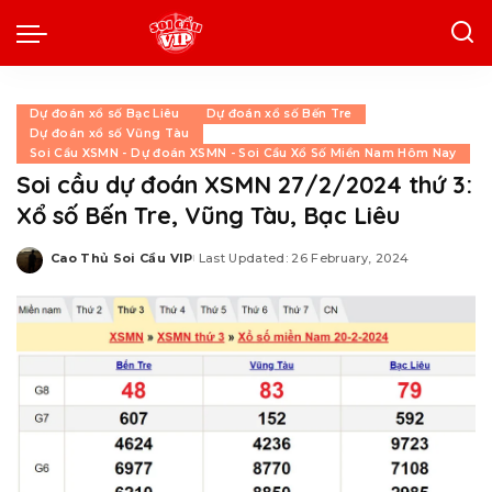
Dự đoán xổ số Bạc Liêu
Dự đoán xổ số Bến Tre
Dự đoán xổ số Vũng Tàu
Soi Cầu XSMN - Dự đoán XSMN - Soi Cầu Xổ Số Miền Nam Hôm Nay
Soi cầu dự đoán XSMN 27/2/2024 thứ 3:
Xổ số Bến Tre, Vũng Tàu, Bạc Liêu
Cao Thủ Soi Cầu VIP
Last Updated: 26 February, 2024
Posted
by