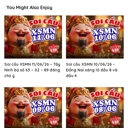
You Might Also Enjoy
Soi cầu XSMN 11/06/26 – Tây
Soi cầu XSMN 10/06/26 –
Ninh bộ số 63 – 02 – 89 đáng
Đồng Nai sáng lô đầu 8 và
chú ý
đầu 4