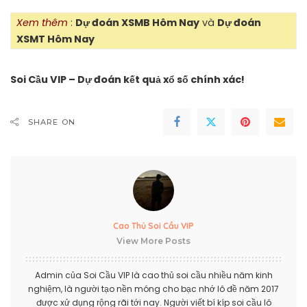
Xem thêm
:
Dự đoán XSMB Hôm Nay
và
Dự đoán
XSMT Hôm Nay
Soi Cầu VIP –
Dự đoán kết quả xổ số chính xác
!
SHARE ON
Cao Thủ Soi Cầu VIP
View More Posts
Admin của Soi Cầu VIP là cao thủ soi cầu nhiều năm kinh
nghiệm, là người tạo nền móng cho bạc nhớ lô đề năm 2017
được xử dụng rộng rãi tới nay. Người viết bí kíp soi cầu lô