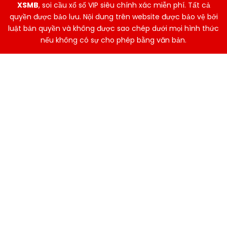
XSMB
, soi cầu xổ số VIP siêu chính xác miễn phí. Tất cả
quyền được bảo lưu. Nội dung trên website được bảo vệ bởi
luật bản quyền và không được sao chép dưới mọi hình thức
nếu không có sự cho phép bằng văn bản.