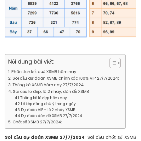
Nội dung bài viết:
Phân tích kết quả XSMB hôm nay:
Soi cầu dự đoán XSMB chính xác 100% VIP 27/7/2024:
Thống kê XSMB hôm nay 27/7/2024:
Soi cầu lô đẹp, lô 2 nháy, dàn đề XSMB
Thống kê lô đẹp hôm nay:
Lô kép đáng chú ý trong ngày :
Dự đoán VIP – lô 2 nháy XSMB:
Dự đoán dàn đề XSMB 27/7/2024:
Chốt số XSMB 27/7/2024:
Soi cầu dự đoán XSMB 27/7/2024
: Soi cầu chốt số XSMB