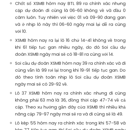
Chốt số XSMB hôm nay BTL 89 ra chính xác nhưng
cặp dự đoán đi cùng là 06-60 không về và đầu 0
câm luôn. Tuy nhiên với việc 01 và 09-90 đang gan
và ở nhịp lô này thì 06-60 ngày mai lại dễ ra cùng
với 10.
XSMB hôm nay ra lại lô 16 chứ 14-41 không về trong
khi 61 tiếp tục gan nhiều ngày, do đó Soi cầu dự
đoán XSMB ngày mai sẽ có 18-81 ra cùng với 14.
Soi cầu dự đoán XSMB hôm nay 39 ra chính xác và đi
cùng vẫn là 99 rơi lại trong khi 19-91 tiếp tục gan. Do
đó theo tính toán nhịp lô Soi cầu dự đoán XSMB
ngày mai sẽ có 29-92 về.
Lô 37 XSMB hôm nay ra chính xác nhưng đi cùng
không phải 63 mà là 36, đồng thời cặp 47-74 về cả
cặp. Theo xu hướng gần đây của XSMB thì nhiều khả
năng cặp 79-97 ngày mai sẽ ra và đi cùng sẽ là 49.
Lô kép 55 hôm nay ra chính xác trong khi 57-58 và
kép 77 tiếp tục gan thì Soi cầu dự đoán XSMB ngày