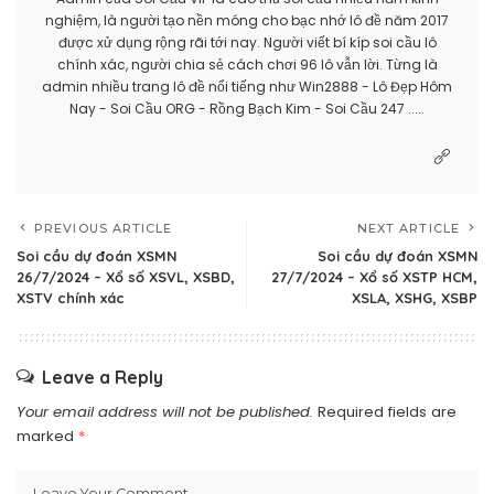
nghiệm, là người tạo nền móng cho bạc nhớ lô đề năm 2017
được xử dụng rộng rãi tới nay. Người viết bí kíp soi cầu lô
chính xác, người chia sẻ cách chơi 96 lô vẫn lời. Từng là
admin nhiều trang lô đề nổi tiếng như Win2888 - Lô Đẹp Hôm
Nay - Soi Cầu ORG - Rồng Bạch Kim - Soi Cầu 247 .....
PREVIOUS ARTICLE
NEXT ARTICLE
Soi cầu dự đoán XSMN
Soi cầu dự đoán XSMN
26/7/2024 – Xổ số XSVL, XSBD,
27/7/2024 – Xổ số XSTP HCM,
XSTV chính xác
XSLA, XSHG, XSBP
Leave a Reply
Your email address will not be published.
Required fields are
marked
*