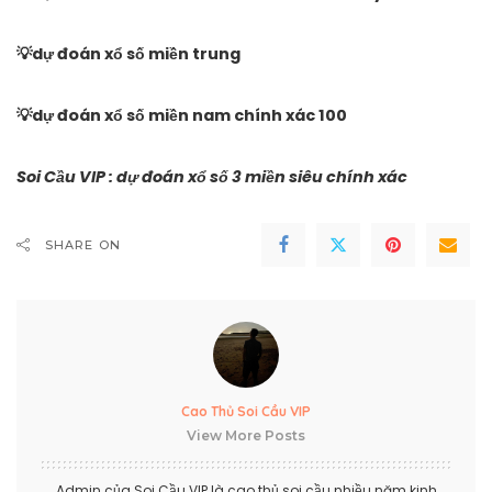
💡
dự đoán xổ số miền trung
💡
dự đoán xổ số miền nam chính xác 100
Soi Cầu VIP :
dự đoán xổ số 3 miền siêu chính xác
SHARE ON
Cao Thủ Soi Cầu VIP
View More Posts
Admin của Soi Cầu VIP là cao thủ soi cầu nhiều năm kinh