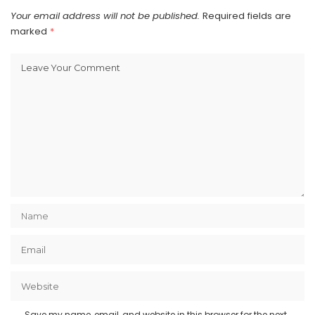
Your email address will not be published.
Required fields are
marked
*
Save my name, email, and website in this browser for the next