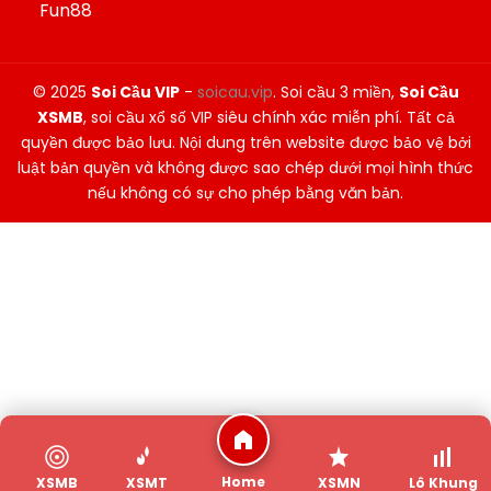
Fun88
© 2025
Soi Cầu VIP
-
soicau.vip
. Soi cầu 3 miền,
Soi Cầu
XSMB
, soi cầu xổ số VIP siêu chính xác miễn phí. Tất cả
quyền được bảo lưu. Nội dung trên website được bảo vệ bởi
luật bản quyền và không được sao chép dưới mọi hình thức
nếu không có sự cho phép bằng văn bản.
Home
XSMB
XSMT
XSMN
Lô Khung