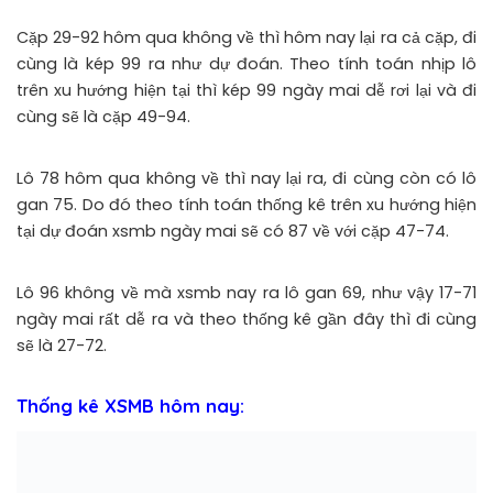
Cặp 29-92 hôm qua không về thì hôm nay lại ra cả cặp, đi
cùng là kép 99 ra như dự đoán. Theo tính toán nhịp lô
trên xu hướng hiện tại thì kép 99 ngày mai dễ rơi lại và đi
cùng sẽ là cặp 49-94.
Lô 78 hôm qua không về thì nay lại ra, đi cùng còn có lô
gan 75. Do đó theo tính toán thống kê trên xu hướng hiện
tại dự đoán xsmb ngày mai sẽ có 87 về với cặp 47-74.
Lô 96 không về mà xsmb nay ra lô gan 69, như vậy 17-71
ngày mai rất dễ ra và theo thống kê gần đây thì đi cùng
sẽ là 27-72.
Thống kê XSMB hôm nay: