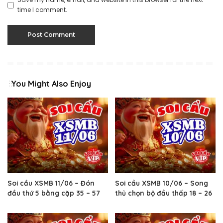
time I comment.
You Might Also Enjoy
Soi cầu XSMB 11/06 – Đón
Soi cầu XSMB 10/06 – Song
đầu thứ 5 bằng cặp 35 – 57
thủ chọn bộ đầu thấp 18 – 26