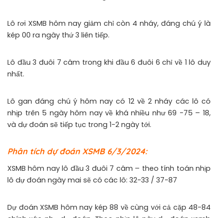
Lô rơi XSMB hôm nay giảm chỉ còn 4 nháy, đáng chú ý là
kép 00 ra ngày thứ 3 liên tiếp.
Lô đầu 3 đuôi 7 câm trong khi đầu 6 đuôi 6 chỉ về 1 lô duy
nhất.
Lô gan đáng chú ý hôm nay có 12 về 2 nháy các lô có
nhịp trên 5 ngày hôm nay về khá nhiều như 69 -75 – 18,
và dự đoán sẽ tiếp tục trong 1-2 ngày tới.
Phân tích dự đoán XSMB 6/3/2024:
XSMB hôm nay lô đầu 3 đuôi 7 câm – theo tính toán nhịp
lô dự đoán ngày mai sẽ có các lô: 32-33 / 37-87
Dự đoán XSMB hôm nay kép 88 về cùng với cả cặp 48-84