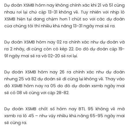
Dự đoán XSMB hôm nay không chính xác khi 21 và 51 cùng
nhau rơi lại chứ cặp 13-31 không về. Tuy nhiên với nhịp lô
XSMB hiện tại đang chậm hơn 1 chút so với các dự đoán
của chúng tôi thì nhiều khả năng 13-31 ngày mai sẽ ra.
Dự đoán XSMB hôm nay 02 ra chính xác như dự đoán và
ra 2 nháy, đi cùng còn có kép 22. Do đó dự đoán cặp 19-
91 ngày mai sẽ ra và 02-20 sẽ rơi lại.
Dự đoán XSMB hôm nay 26 ra chính xác như dự đoán
nhưng 25 và 82 dự đoán sẽ đi cùng lại không về. Thay vào
đó XSMB hôm nay ra 05 do đó dự đoán xsmb ngày mai
sẽ có 08 về cùng với cặp 28-82.
Dự đoán XSMB chốt số hôm nay BTL 95 không về mà
xsmb ra lô 45 – như vậy nhiều khả năng 65-95 ngày mai
sẽ cùng ra.