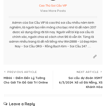
Cao Thủ Soi Cầu VIP
View More Posts
Admin của Soi Cầu VIP là cao thủ soi cầu nhiều năm kinh
nghiệm, là người tạo nền móng cho bạc nhớ lô đề năm 2017
được xử dụng rộng rãi tới nay. Người viết bí kíp soi cầu lô
chính xác, người chia sẻ cách chơi 96 lô vẫn lời. Từng là
admin nhiều trang lô đề nổi tiếng như Win2888 - Lô Đẹp Hôm
Nay - Soi Cầu ORG - Rồng Bạch Kim - Soi Cầu 247 .....
PREVIOUS ARTICLE
NEXT ARTICLE
MB66 – Điểm Đến Lý Tưởng
Soi cầu dự đoán XSMT
Cho Giới Tín Đồ Giải Trí Online
6/3/2024: Xổ số Đà Nẵng, XS
Khánh Hòa
Leave a Reply