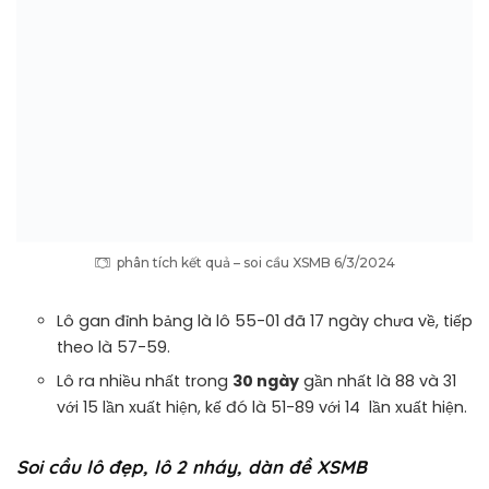
phân tích kết quả – soi cầu XSMB 6/3/2024
Lô gan đỉnh bảng là lô 55-01 đã 17 ngày chưa về, tiếp
theo là 57-59.
Lô ra nhiều nhất trong
30 ngày
gần nhất là 88 và 31
với 15 lần xuất hiện, kế đó là 51-89 với 14 lần xuất hiện.
Soi cầu lô đẹp, lô 2 nháy, dàn đề XSMB