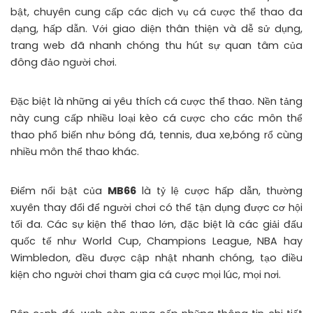
bật, chuyên cung cấp các dịch vụ cá cược thể thao đa
dạng, hấp dẫn. Với giao diện thân thiện và dễ sử dụng,
trang web đã nhanh chóng thu hút sự quan tâm của
đông đảo người chơi.
Đặc biệt là những ai yêu thích cá cược thể thao. Nền tảng
này cung cấp nhiều loại kèo cá cược cho các môn thể
thao phổ biến như bóng đá, tennis, đua xe,bóng rổ cùng
nhiều môn thể thao khác.
Điểm nổi bật của
MB66
là tỷ lệ cược hấp dẫn, thường
xuyên thay đổi để người chơi có thể tận dụng được cơ hội
tối đa. Các sự kiện thể thao lớn, đặc biệt là các giải đấu
quốc tế như World Cup, Champions League, NBA hay
Wimbledon, đều được cập nhật nhanh chóng, tạo điều
kiện cho người chơi tham gia cá cược mọi lúc, mọi nơi.