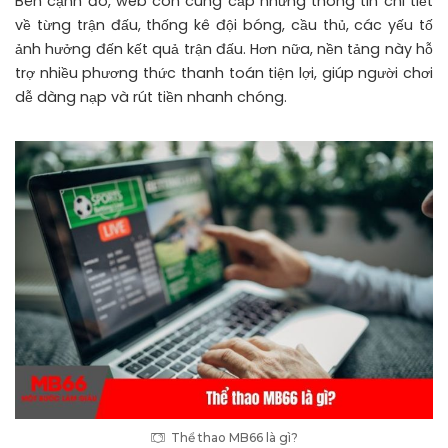
Bên cạnh đó, web còn cung cấp những thông tin chi tiết
về từng trận đấu, thống kê đội bóng, cầu thủ, các yếu tố
ảnh hưởng đến kết quả trận đấu. Hơn nữa, nền tảng này hỗ
trợ nhiều phương thức thanh toán tiện lợi, giúp người chơi
dễ dàng nạp và rút tiền nhanh chóng.
Thể thao MB66 là gì?