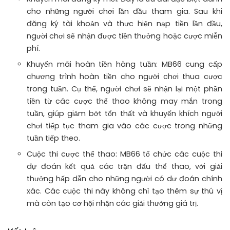
cho những người chơi lần đầu tham gia. Sau khi
đăng ký tài khoản và thực hiện nạp tiền lần đầu,
người chơi sẽ nhận được tiền thưởng hoặc cược miễn
phí.
Khuyến mãi hoàn tiền hàng tuần: MB66 cung cấp
chương trình hoàn tiền cho người chơi thua cược
trong tuần. Cụ thể, người chơi sẽ nhận lại một phần
tiền từ các cược thể thao không may mắn trong
tuần, giúp giảm bớt tổn thất và khuyến khích người
chơi tiếp tục tham gia vào các cược trong những
tuần tiếp theo.
Cuộc thi cược thể thao: MB66 tổ chức các cuộc thi
dự đoán kết quả các trận đấu thể thao, với giải
thưởng hấp dẫn cho những người có dự đoán chính
xác. Các cuộc thi này không chỉ tạo thêm sự thú vị
mà còn tạo cơ hội nhận các giải thưởng giá trị.