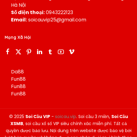
Hà Nội
Số điện thoại:
0943222123
Email:
soicauvip25@gmail.com
Mạng Xã Hội
Da88
Fun88
Fun88
Fun88
© 2025
Soi Cầu VIP
-
soicau.vip
. Soi cầu 3 miền,
Soi Cầu
XSMB
, soi cầu xổ số VIP siêu chính xác miễn phí. Tất cả
quyền được bảo lưu. Nội dung trên website được bảo vệ bởi