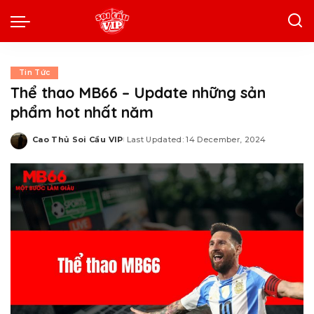
Tin Tức
Thể thao MB66 – Update những sản
phẩm hot nhất năm
Cao Thủ Soi Cầu VIP
Last Updated: 14 December, 2024
Posted
by