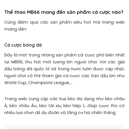
Thể thao MB66 mang đến sản phẩm cá cược nào?
Cùng điểm qua các sản phẩm siêu hot mà trang web
mang đến:
Cá cược bóng đá
Đây là một trong những sản phẩm cá cược phổ biến nhất
tại MB66, thu hút một lượng lớn người chơi. Với các giải
đấu bóng đá quốc tế và trong nước luôn được cập nhật,
người chơi có thể tham gia cá cược các trận đấu lớn như
World Cup, Champions League,…
Trang web cung cấp các loại kèo đa dạng như kèo châu
Á, kèo châu Âu, kèo tài xỉu, kèo hiệp 1,…Giúp cược thủ có
nhiều lựa chọn để dự đoán và tăng cơ hội chiến thắng.