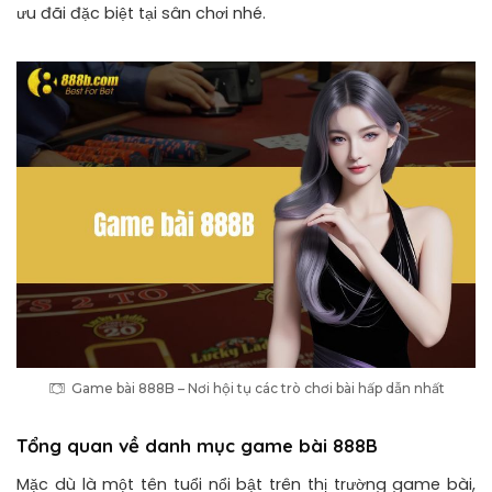
ưu đãi đặc biệt tại sân chơi nhé.
Game bài 888B – Nơi hội tụ các trò chơi bài hấp dẫn nhất
Tổng quan về danh mục game bài 888B
Mặc dù là một tên tuổi nổi bật trên thị trường game bài,