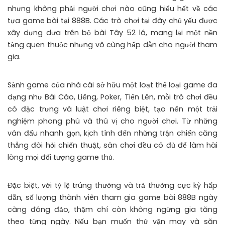
nhưng không phải người chơi nào cũng hiểu hết về các
tựa game bài tại 888B. Các trò chơi tại đây chủ yếu được
xây dựng dựa trên bộ bài Tây 52 lá, mang lại một nền
tảng quen thuộc nhưng vô cùng hấp dẫn cho người tham
gia.
Sảnh game của nhà cái sở hữu một loạt thể loại game đa
dạng như Bài Cào, Liêng, Poker, Tiến Lên, mỗi trò chơi đều
có đặc trưng và luật chơi riêng biệt, tạo nên một trải
nghiệm phong phú và thú vị cho người chơi. Từ những
ván đấu nhanh gọn, kịch tính đến những trận chiến căng
thẳng đòi hỏi chiến thuật, sân chơi đều có đủ để làm hài
lòng mọi đối tượng game thủ.
Đặc biệt, với tỷ lệ trúng thưởng và trả thưởng cực kỳ hấp
dẫn, số lượng thành viên tham gia game bài 888B ngày
càng đông đảo, thậm chí còn không ngừng gia tăng
theo từng ngày. Nếu bạn muốn thử vận may và săn