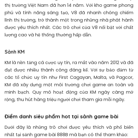
thị trường Việt Nam đã hơn 14 năm. Với kho game phong
phú và tính năng sáng tạo, V8 đã nhanh chóng chiếm
lĩnh thị trường, trở thành một trong những nhà phát hành
được yêu thích nhất. Các trò chơi của V8 nổi bật với chất
lượng cao và hệ thống thưởng hấp dẫn.
Sảnh KM
KM là nền tảng cá cược uy tín, ra mắt vào năm 2012 và đã
đạt được nhiều thành công đáng kể. Với sự bảo đảm từ
các tổ chức uy tín như First Cagayan, Malta, và Pagcor,
KM đã xây dựng một môi trường chơi game an toàn và
minh bạch. Quy mô hoạt động của KM ngày càng mở
rộng, thu hút hàng triệu người chơi tham gia mỗi ngày.
Điểm danh siêu phẩm hot tại sảnh game bài
Dưới đây là những trò chơi được yêu thích và phổ biến
nhất tại sảnh game bài 888B mà bạn có thể tham khảo: