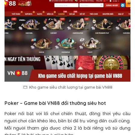
Kho game siêu chất lượng tại game bài VN88
Poker – Game bài VN88 đổi thưởng siêu hot
Poker nổi bật với lối chơi chiến thuật, đồng thời yêu cầu
người chơi cần khéo léo, bền bỉ để trụ vững đến cuối cùng.
Mỗi người tham gia được chia 2 lá bài riêng và sử dụng