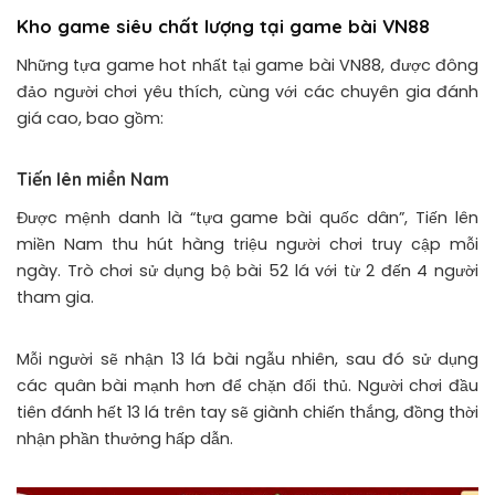
Kho game siêu chất lượng tại game bài VN88
Những tựa game hot nhất tại game bài VN88, được đông
đảo người chơi yêu thích, cùng với các chuyên gia đánh
giá cao, bao gồm:
Tiến lên miền Nam
Được mệnh danh là “tựa game bài quốc dân”, Tiến lên
miền Nam thu hút hàng triệu người chơi truy cập mỗi
ngày. Trò chơi sử dụng bộ bài 52 lá với từ 2 đến 4 người
tham gia.
Mỗi người sẽ nhận 13 lá bài ngẫu nhiên, sau đó sử dụng
các quân bài mạnh hơn để chặn đối thủ. Người chơi đầu
tiên đánh hết 13 lá trên tay sẽ giành chiến thắng, đồng thời
nhận phần thưởng hấp dẫn.