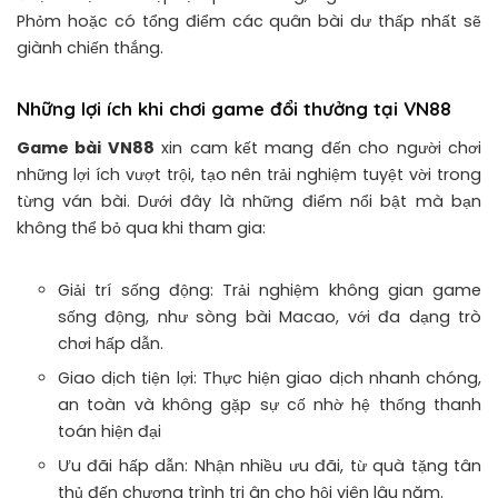
Phỏm hoặc có tổng điểm các quân bài dư thấp nhất sẽ
giành chiến thắng.
Những lợi ích khi chơi game đổi thưởng tại VN88
Game bài VN88
xin cam kết mang đến cho người chơi
những lợi ích vượt trội, tạo nên trải nghiệm tuyệt vời trong
từng ván bài. Dưới đây là những điểm nổi bật mà bạn
không thể bỏ qua khi tham gia:
Giải trí sống động: Trải nghiệm không gian game
sống động, như sòng bài Macao, với đa dạng trò
chơi hấp dẫn.
Giao dịch tiện lợi: Thực hiện giao dịch nhanh chóng,
an toàn và không gặp sự cố nhờ hệ thống thanh
toán hiện đại
Ưu đãi hấp dẫn: Nhận nhiều ưu đãi, từ quà tặng tân
thủ đến chương trình tri ân cho hội viên lâu năm.