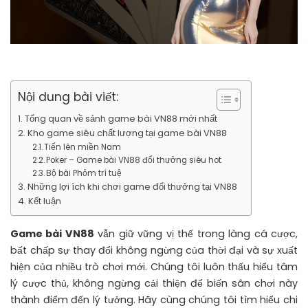
Nội dung bài viết:
Tổng quan về sảnh game bài VN88 mới nhất
Kho game siêu chất lượng tại game bài VN88
Tiến lên miền Nam
Poker – Game bài VN88 đổi thưởng siêu hot
Bộ bài Phỏm trí tuệ
Những lợi ích khi chơi game đổi thưởng tại VN88
Kết luận
Game bài VN88
vẫn giữ vững vị thế trong làng cá cược,
bất chấp sự thay đổi không ngừng của thời đại và sự xuất
hiện của nhiều trò chơi mới. Chúng tôi luôn thấu hiểu tâm
lý cược thủ, không ngừng cải thiện để biến sân chơi này
thành điểm đến lý tưởng. Hãy cùng chúng tôi tìm hiểu chi