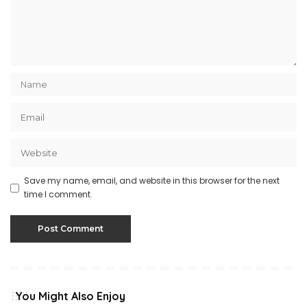
Save my name, email, and website in this browser for the next
time I comment.
You Might Also Enjoy