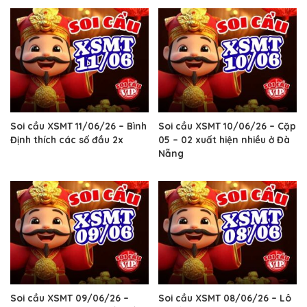
Soi cầu XSMT 11/06/26 – Bình
Soi cầu XSMT 10/06/26 – Cặp
Định thích các số đầu 2x
05 – 02 xuất hiện nhiều ở Đà
Nẵng
Soi cầu XSMT 09/06/26 –
Soi cầu XSMT 08/06/26 – Lô