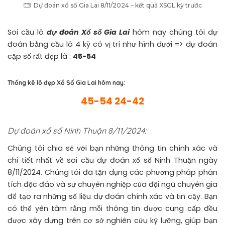
Dự đoán xổ số Gia Lai 8/11/2024 – kết quả XSGL kỳ trước
Soi cầu lô
dự đoán Xổ số Gia Lai
hôm nay chúng tôi dự
đoán bằng cầu lô 4 kỳ có vị trí như hình dưới => dự đoán
cặp số rất đẹp là :
45-54
Thống kê lô đẹp Xổ Số Gia Lai hôm nay:
45-54 24-42
Dự đoán xổ số Ninh Thuận 8/11/2024:
Chúng tôi chia sẻ với bạn những thông tin chính xác và
chi tiết nhất về soi cầu dự đoán xổ số Ninh Thuận ngày
8/11/2024. Chúng tôi đã tận dụng các phương pháp phân
tích độc đáo và sự chuyên nghiệp của đội ngũ chuyên gia
để tạo ra những số liệu dự đoán chính xác và tin cậy. Bạn
có thể yên tâm rằng mỗi thông tin được cung cấp đều
được xây dựng trên cơ sở nghiên cứu kỹ lưỡng, giúp bạn