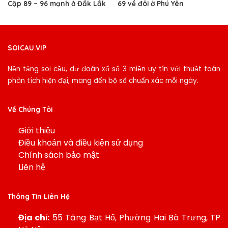
Cặp 89 – 96 mạnh ở Đắk Lắk
69 về đôi ở Phú Yên
SOICAU.VIP
Nền tảng soi cầu, dự đoán xổ số 3 miền uy tín với thuật toán
phân tích hiện đại, mang đến bộ số chuẩn xác mỗi ngày.
Về Chúng Tôi
Giới thiệu
Điều khoản và điều kiện sử dụng
Chính sách bảo mật
Liên hệ
Thông Tin Liên Hệ
Địa chỉ:
55 Tăng Bạt Hổ, Phường Hai Bà Trưng, TP