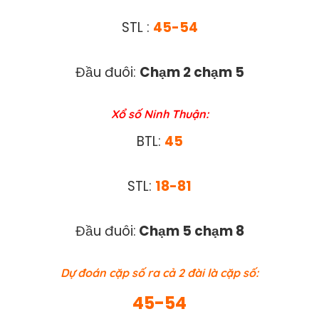
STL :
45-54
Đầu đuôi:
Chạm 2 chạm 5
Xổ số Ninh Thuận:
BTL:
45
STL:
18-81
Đầu đuôi:
Chạm 5 chạm 8
Dự đoán cặp số ra cả 2 đài là cặp số:
45-54