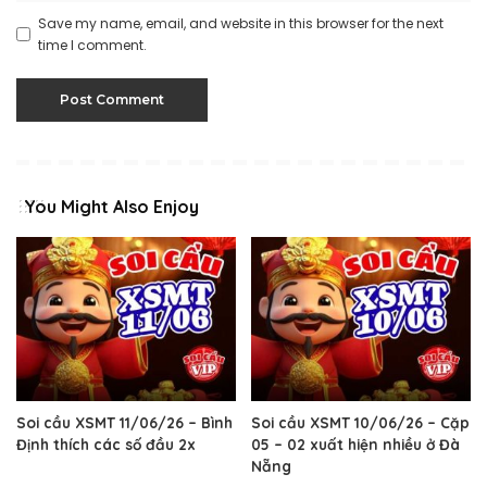
Save my name, email, and website in this browser for the next
time I comment.
You Might Also Enjoy
Soi cầu XSMT 11/06/26 – Bình
Soi cầu XSMT 10/06/26 – Cặp
Định thích các số đầu 2x
05 – 02 xuất hiện nhiều ở Đà
Nẵng