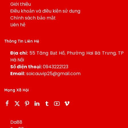
Giới thiệu
Điều khoản và điều kiện sử dụng
Chính sách bảo mật
Liên hệ
Thông Tin Liên Hệ
Địa chỉ:
55 Tăng Bạt Hổ, Phường Hai Bà Trưng, TP
Hà Nội
Số điện thoại:
0943222123
Email:
soicauvip25@gmail.com
Mạng Xã Hội
Da88