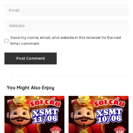
Save my name, email, and website in this browser for the next
time I comment.
You Might Also Enjoy