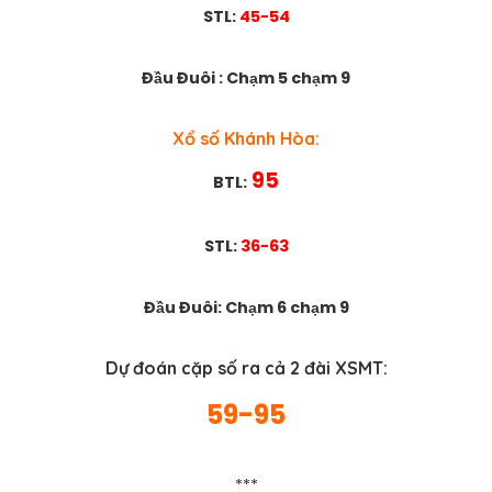
STL:
45-54
Đầu Đuôi : Chạm 5 chạm 9
Xổ số Khánh Hòa:
95
BTL:
STL:
36-63
Đầu Đuôi: Chạm 6 chạm 9
Dự đoán cặp số ra cả 2 đài XSMT:
59-95
***