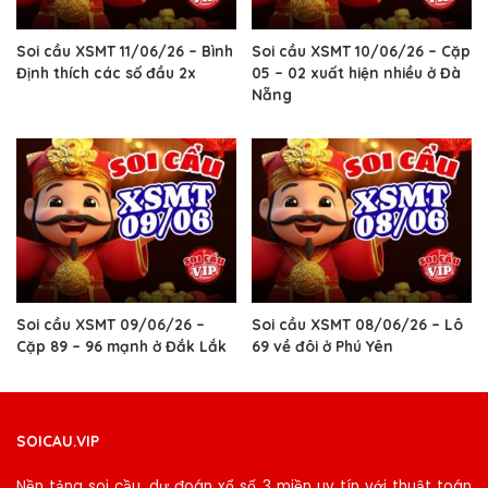
Soi cầu XSMT 11/06/26 – Bình
Soi cầu XSMT 10/06/26 – Cặp
Định thích các số đầu 2x
05 – 02 xuất hiện nhiều ở Đà
Nẵng
Soi cầu XSMT 09/06/26 –
Soi cầu XSMT 08/06/26 – Lô
Cặp 89 – 96 mạnh ở Đắk Lắk
69 về đôi ở Phú Yên
SOICAU.VIP
Nền tảng soi cầu, dự đoán xổ số 3 miền uy tín với thuật toán