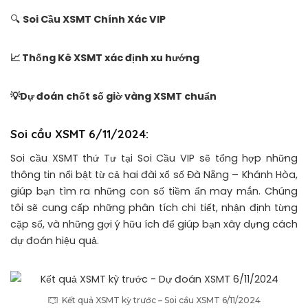
🔍
Soi Cầu XSMT Chính Xác VIP
📈 Thống Kê XSMT xác định xu hướng
💡Dự đoán chốt số giờ vàng XSMT chuẩn
Soi cầu XSMT 6/11/2024:
Soi cầu XSMT thứ Tư tại Soi Cầu VIP sẽ tổng hợp những
thông tin nổi bật từ cả hai đài xổ số Đà Nẵng – Khánh Hòa,
giúp bạn tìm ra những con số tiềm ẩn may mắn. Chúng
tôi sẽ cung cấp những phân tích chi tiết, nhận định từng
cặp số, và những gợi ý hữu ích để giúp bạn xây dựng cách
dự đoán hiệu quả.
Kết quả XSMT kỳ trước – Soi cầu XSMT 6/11/2024