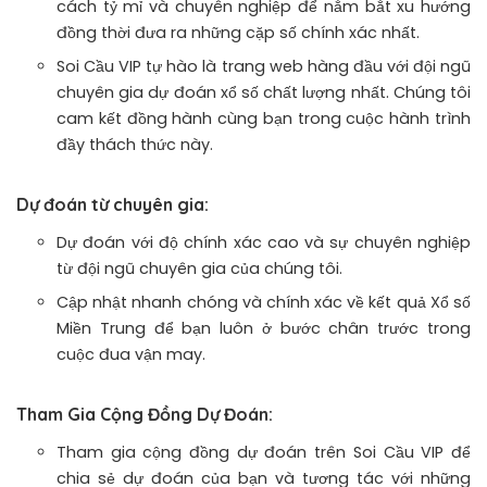
cách tỷ mỉ và chuyên nghiệp để nắm bắt xu hướng
đồng thời đưa ra những cặp số chính xác nhất.
Soi Cầu VIP tự hào là trang web hàng đầu với đội ngũ
chuyên gia dự đoán xổ số chất lượng nhất. Chúng tôi
cam kết đồng hành cùng bạn trong cuộc hành trình
đầy thách thức này.
Dự đoán từ chuyên gia:
Dự đoán với độ chính xác cao và sự chuyên nghiệp
từ đội ngũ chuyên gia của chúng tôi.
Cập nhật nhanh chóng và chính xác về kết quả Xổ số
Miền Trung để bạn luôn ở bước chân trước trong
cuộc đua vận may.
Tham Gia Cộng Đồng Dự Đoán:
Tham gia cộng đồng dự đoán trên Soi Cầu VIP để
chia sẻ dự đoán của bạn và tương tác với những