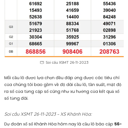
Soi cầu XSMT 26-11-2023
Mỗi cầu lô được lựa chọn đều đáp ứng được các tiêu chí
của chúng tôi bao gồm về độ dài cầu lô, tần suất, mật độ
ra số của từng cặp số cũng như xu hướng của kết quả xổ
số từng đài.
Soi cầu XSMT 26-11-2023 – XS Khánh Hòa:
Dự đoán xổ số Khánh Hòa hôm nay là cầu lô báo cặp
56-