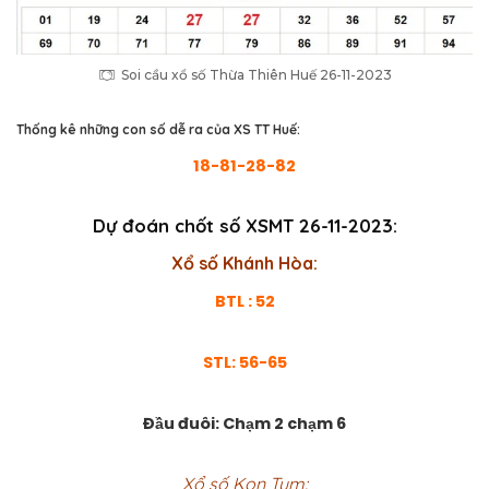
Soi cầu xổ số Thừa Thiên Huế 26-11-2023
Thống kê những con số dễ ra của XS TT Huế:
18-81-28-82
Dự đoán chốt số XSMT 26-11-2023:
Xổ số Khánh Hòa:
BTL : 52
STL: 56-65
Đầu đuôi: Chạm 2 chạm 6
Xổ số Kon Tum: