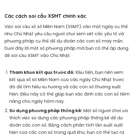
Các cách soi cầu XSMT chính xác
Việc soi cầu xổ số Miền Nam (XSMT) vào một ngày cụ thể
như Chủ Nhật yêu cầu người chơi xem xét các yếu tố và
phương pháp cụ thể để dự đoán các con số may mắn.
Dưới đây là một số phương pháp mà bạn có thể áp dụng
để soi cầu XSMT vào Chủ Nhật:
Tham khảo kết quả trước đó:
Đầu tiên, bạn nên xem
kết quả xổ số Miền Nam của các ngày Chủ Nhật trước
đó để tìm hiểu xu hướng và các con số thường xuất
hiện. Điều này có thể giúp bạn xác định các con số tiềm
năng cho ngày hôm nay.
Sử dụng phương pháp thống kê:
Một số người chơi ưa
thích việc sử dụng các phương pháp thống kê để dự
đoán các con số. Bằng cách phân tích tần suất xuất
hiện của các con số trong quá khứ, bạn có thể tạo ra