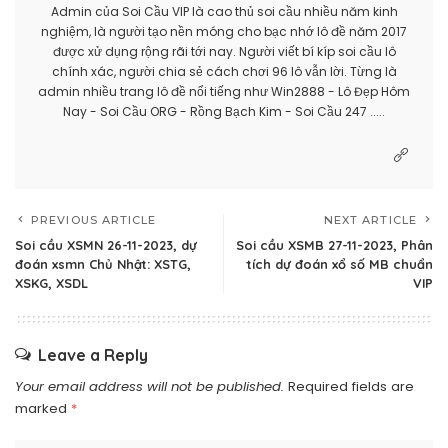
Admin của Soi Cầu VIP là cao thủ soi cầu nhiều năm kinh
nghiệm, là người tạo nền móng cho bạc nhớ lô đề năm 2017
được xử dụng rộng rãi tới nay. Người viết bí kíp soi cầu lô
chính xác, người chia sẻ cách chơi 96 lô vẫn lời. Từng là
admin nhiều trang lô đề nổi tiếng như Win2888 - Lô Đẹp Hôm
Nay - Soi Cầu ORG - Rồng Bạch Kim - Soi Cầu 247 .....
PREVIOUS ARTICLE
NEXT ARTICLE
Soi cầu XSMN 26-11-2023, dự
Soi cầu XSMB 27-11-2023, Phân
đoán xsmn Chủ Nhật: XSTG,
tích dự đoán xổ số MB chuẩn
XSKG, XSDL
VIP
Leave a Reply
Your email address will not be published.
Required fields are
marked
*