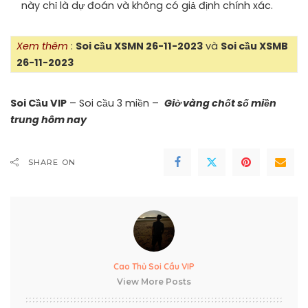
này chỉ là dự đoán và không có giả định chính xác.
Xem thêm
:
Soi cầu XSMN 26-11-2023
và
Soi cầu XSMB
26-11-2023
Soi Cầu VIP
–
Soi cầu 3 miền
–
Giờ vàng chốt số miền
trung hôm nay
SHARE ON
Cao Thủ Soi Cầu VIP
View More Posts