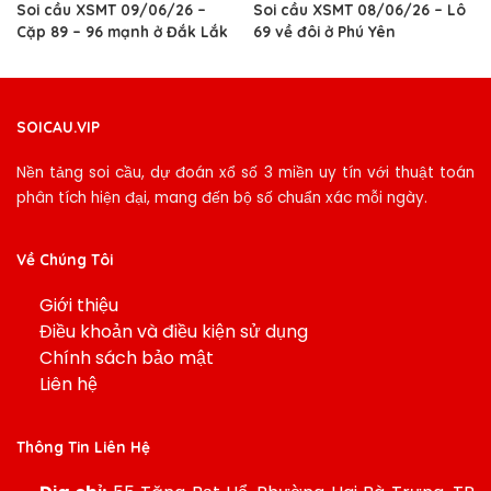
Soi cầu XSMT 09/06/26 –
Soi cầu XSMT 08/06/26 – Lô
Cặp 89 – 96 mạnh ở Đắk Lắk
69 về đôi ở Phú Yên
SOICAU.VIP
Nền tảng soi cầu, dự đoán xổ số 3 miền uy tín với thuật toán
phân tích hiện đại, mang đến bộ số chuẩn xác mỗi ngày.
Về Chúng Tôi
Giới thiệu
Điều khoản và điều kiện sử dụng
Chính sách bảo mật
Liên hệ
Thông Tin Liên Hệ