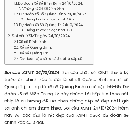
Dự đoán Xổ Số Bình Định 24/10/2024:
Thống kê Xổ Số Bình Định:
Dự đoán Xổ Số Quảng Bình 24/10/2024:
Thống kê các số đẹp nhất XSQB:
Dự đoán Xổ Số Quảng Trị 24/10/2024:
Thống kê các số đẹp nhất XS QT:
Soi cầu XSMT ngày 24/10/2024:
Xổ số Bình Định:
Xổ số Quảng Bình:
Xổ số Quảng Trị:
Dự đoán cặp số ra cả 3 đài là cặp số:
Soi cầu XSMT 24/10/2024
: Soi cầu chốt số XSMT thứ 5 kỳ
trước ăn chính xác 2 đài là xổ số Quảng Bình và xổ số
Quảng Trị, trong đó xổ số Quảng Bình ra cả cặp 56-65. Dự
đoán xổ số Miền Trung kỳ này chúng tôi tiếp tục theo sát
nhịp lô xu hướng để lựa chọn những cặp số đẹp nhất gửi
tới anh chị em tham khảo. Soi cầu XSMT 24/10/2024 hôm
nay với các cầu lô rất đẹp của XSMT được dự đoán sẽ
chính xác cả 3 đài.