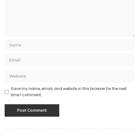
Save my name, email, and website in this browser for the next
time I comment.