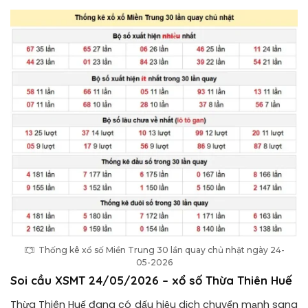
Thống kê xổ số Miền Trung 30 lần quay chủ nhật ngày 24-
05-2026
Soi cầu XSMT 24/05/2026 – xổ số Thừa Thiên Huế
Thừa Thiên Huế đang có dấu hiệu dịch chuyển mạnh sang