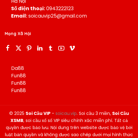
Hà Nội
Số điện thoại:
0943222123
Email:
soicauvip25@gmail.com
Mạng Xã Hội
Da88
Fun88
Fun88
Fun88
© 2025
Soi Cầu VIP
-
soicau.vip
. Soi cầu 3 miền,
Soi Cầu
XSMB
, soi cầu xổ số VIP siêu chính xác miễn phí. Tất cả
quyền được bảo lưu. Nội dung trên website được bảo vệ bởi
luật bản quyền và không được sao chép dưới mọi hình thức