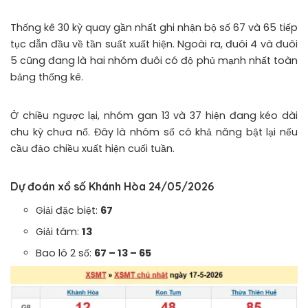
Thống kê 30 kỳ quay gần nhất ghi nhận bộ số 67 và 65 tiếp
tục dẫn đầu về tần suất xuất hiện. Ngoài ra, đuôi 4 và đuôi
5 cũng đang là hai nhóm đuôi có độ phủ mạnh nhất toàn
bảng thống kê.
Ở chiều ngược lại, nhóm gan 13 và 37 hiện đang kéo dài
chu kỳ chưa nổ. Đây là nhóm số có khả năng bật lại nếu
cầu đảo chiều xuất hiện cuối tuần.
Dự đoán xổ số Khánh Hòa 24/05/2026
Giải đặc biệt:
67
Giải tám:
13
Bao lô 2 số:
67 – 13 – 65