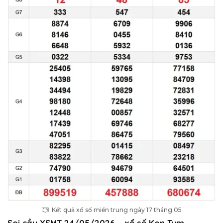
Kết quả xổ số miền trung ngày 17 tháng 05
Soi cầu XSMT 24/05/2026 – xổ số Kon Tum