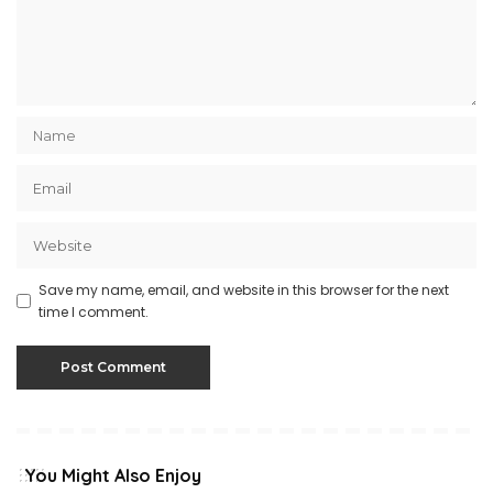
Save my name, email, and website in this browser for the next
time I comment.
You Might Also Enjoy