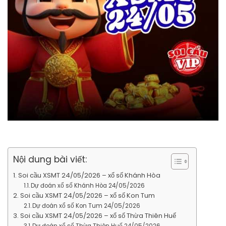
Nội dung bài viết:
Soi cầu XSMT 24/05/2026 – xổ số Khánh Hòa
Dự đoán xổ số Khánh Hòa 24/05/2026
Soi cầu XSMT 24/05/2026 – xổ số Kon Tum
Dự đoán xổ số Kon Tum 24/05/2026
Soi cầu XSMT 24/05/2026 – xổ số Thừa Thiên Huế