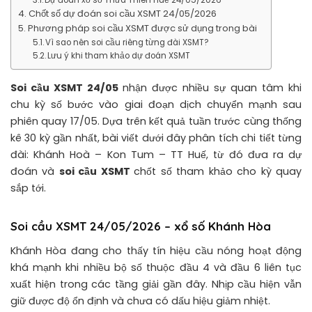
Dự đoán xổ số Thừa Thiên Huế 24/05/2026
Chốt số dự đoán soi cầu XSMT 24/05/2026
Phương pháp soi cầu XSMT được sử dụng trong bài
Vì sao nên soi cầu riêng từng đài XSMT?
Lưu ý khi tham khảo dự đoán XSMT
Soi cầu XSMT 24/05
nhận được nhiều sự quan tâm khi
chu kỳ số bước vào giai đoạn dịch chuyển mạnh sau
phiên quay 17/05. Dựa trên kết quả tuần trước cùng thống
kê 30 kỳ gần nhất, bài viết dưới đây phân tích chi tiết từng
đài: Khánh Hoà – Kon Tum – TT Huế, từ đó đưa ra dự
đoán và
soi cầu XSMT
chốt số tham khảo cho kỳ quay
sắp tới.
Soi cầu XSMT 24/05/2026 – xổ số Khánh Hòa
Khánh Hòa đang cho thấy tín hiệu cầu nóng hoạt động
khá mạnh khi nhiều bộ số thuộc đầu 4 và đầu 6 liên tục
xuất hiện trong các tầng giải gần đây. Nhịp cầu hiện vẫn
giữ được độ ổn định và chưa có dấu hiệu giảm nhiệt.