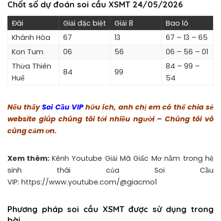
Chốt số dự đoán soi cầu XSMT 24/05/2026
Đài
Giải đặc biệt
Giải 8
Bao lô
Khánh Hòa
67
13
67 – 13 – 65
Kon Tum
06
56
06 – 56 – 01
Thừa Thiên
84 – 99 –
84
99
Huế
54
Nếu thấy
Soi Cầu VIP
hữu ích, anh chị em có thể chia sẻ
website giúp chúng tôi tới nhiều người – Chúng tôi vô
cùng cảm ơn.
Xem thêm:
Kênh Youtube Giải Mã Giấc Mơ nằm trong hệ
sinh thái của Soi Cầu
VIP:
https://www.youtube.com/@giacmo1
Phương pháp soi cầu XSMT được sử dụng trong
bài